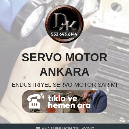
Skip
to
content
SERVO MOTOR
ANKARA
ENDÜSTRIYEL SERVO MOTOR SARIMI
ANA MENÜ İÇİN TIKLAYINIZ