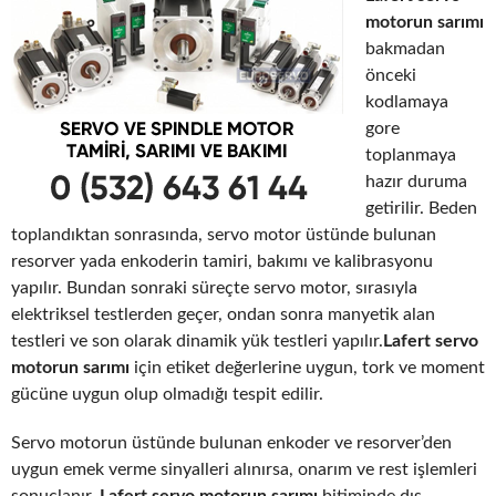
motorun sarımı
bakmadan
önceki
kodlamaya
gore
toplanmaya
hazır duruma
getirilir. Beden
toplandıktan sonrasında, servo motor üstünde bulunan
resorver yada enkoderin tamiri, bakımı ve kalibrasyonu
yapılır. Bundan sonraki süreçte servo motor, sırasıyla
elektriksel testlerden geçer, ondan sonra manyetik alan
testleri ve son olarak dinamik yük testleri yapılır.
Lafert servo
motorun sarımı
için etiket değerlerine uygun, tork ve moment
gücüne uygun olup olmadığı tespit edilir.
Servo motorun üstünde bulunan enkoder ve resorver’den
uygun emek verme sinyalleri alınırsa, onarım ve rest işlemleri
sonuçlanır.
Lafert servo motorun sarımı
bitiminde dış