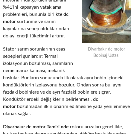
motorlarında görülen arızaların
%41’ini kapsayan yataklama
problemleri, bununla birlikte
dc
motor
sürtünme ve sarım
kayıplarına sebep olduklarından
dolayı enerji tüketimini artırır.
Stator sarım sorunlarının esas
Diyarbakır dc motor
Bobinaj Ustası
sebepleri şunlardır: Termal
izolasyonun bozulması, sarımların
neme maruz kalması, mekanik
baskılar. Bunların sonucunda ilk olarak aynı bobin içindeki
kondüktörlerin izolasyonu bozulur. Ondan sonra bu, aynı
fazdaki bobinlere ve de ayrı fazdaki bobinlere sıçrar.
Kondüktörlerdeki değişiklerin belirlenmesi,
dc
motor
bozulmadan ilkin onarım edilmesine yada yenilenmeye
olanak sağlar.
Diyarbakır dc motor Tamiri nde
rotoru arızaları genellikle,