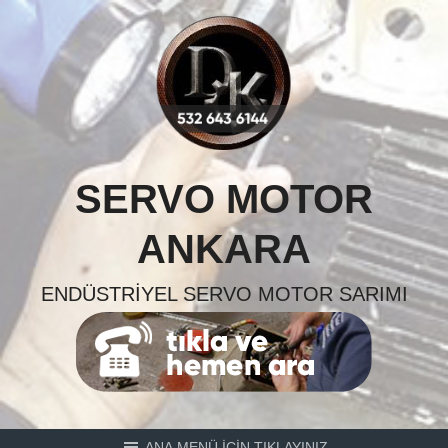
Skip
to
content
SERVO MOTOR
ANKARA
ENDÜSTRIYEL SERVO MOTOR SARIMI
ANA MENÜ İÇİN TIKLAYINIZ