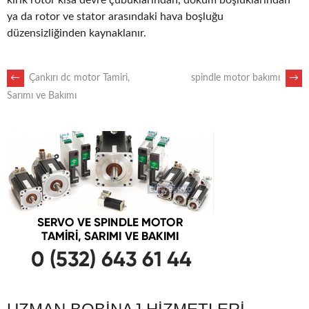
kırık rotor kısa devre çubuklarından, döküm boşluklarından
ya da rotor ve stator arasındaki hava boşluğu
düzensizliğinden kaynaklanır.
POST
←
Çankırı dc motor Tamiri,
spindle motor bakımı
→
Sarımı ve Bakımı
NAVIGATION