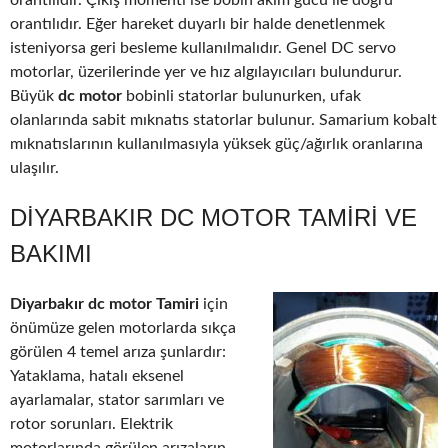
orantılıdır. Çıkış momenti ise bobin akım gücü ile doğru
orantılıdır. Eğer hareket duyarlı bir halde denetlenmek
isteniyorsa geri besleme kullanılmalıdır. Genel DC servo
motorlar, üzerilerinde yer ve hız algılayıcıları bulundurur.
Büyük
dc motor
bobinli statorlar bulunurken, ufak
olanlarında sabit mıknatıs statorlar bulunur. Samarium kobalt
mıknatıslarının kullanılmasıyla yüksek güç/ağırlık oranlarına
ulaşılır.
DIYARBAKIR DC MOTOR TAMIRI VE
BAKIMI
Diyarbakır dc motor Tamiri
için
önümüze gelen motorlarda sıkça
görülen 4 temel arıza şunlardır:
Yataklama, hatalı eksenel
ayarlamalar, stator sarımları ve
rotor sorunları. Elektrik