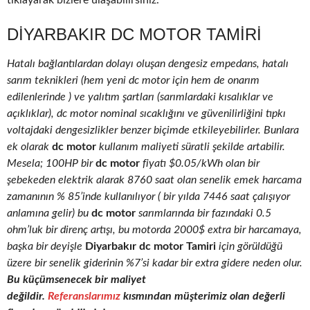
tıklayarak bizlere ulaşabilirsiniz.
DIYARBAKIR DC MOTOR TAMIRI
Hatalı bağlantılardan dolayı oluşan dengesiz empedans, hatalı
sarım teknikleri (hem yeni dc motor için hem de onarım
edilenlerinde ) ve yalıtım şartları (sarımlardaki kısalıklar ve
açıklıklar), dc motor nominal sıcaklığını ve güvenilirliğini tıpkı
voltajdaki dengesizlikler benzer biçimde etkileyebilirler. Bunlara
ek olarak
dc motor
kullanım maliyeti süratli şekilde artabilir.
Mesela; 100HP bir
dc motor
fiyatı $0.05/kWh olan bir
şebekeden elektrik alarak 8760 saat olan senelik emek harcama
zamanının % 85’inde kullanılıyor ( bir yılda 7446 saat çalışıyor
anlamına gelir) bu
dc motor
sarımlarında bir fazındaki 0.5
ohm’luk bir direnç artışı, bu motorda 2000$ extra bir harcamaya,
başka bir deyişle
Diyarbakır dc motor Tamiri
için görüldüğü
üzere bir senelik giderinin %7’si kadar bir extra gidere neden olur.
Bu küçümsenecek bir maliyet
değildir.
Referanslarımız
kısmından müşterimiz olan değerli