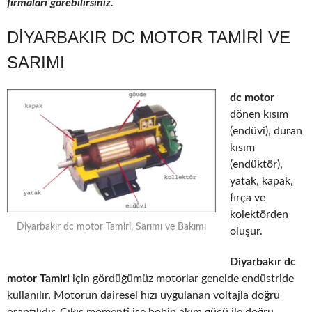
firmaları görebilirsiniz.
DIYARBAKIR DC MOTOR TAMIRI VE
SARIMI
dc motor
dönen kısım
(endüvi), duran
kısım
(endüktör),
yatak, kapak,
fırça ve
kolektörden
Diyarbakır dc motor Tamiri, Sarımı ve Bakımı
oluşur.
Diyarbakır dc
motor Tamiri
için gördüğümüz motorlar genelde endüstride
kullanılır. Motorun dairesel hızı uygulanan voltajla doğru