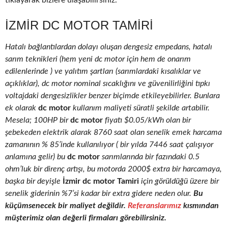
tıklayarak bizlere ulaşabilirsiniz.
İZMIR DC MOTOR TAMIRI
Hatalı bağlantılardan dolayı oluşan dengesiz empedans, hatalı
sarım teknikleri (hem yeni dc motor için hem de onarım
edilenlerinde ) ve yalıtım şartları (sarımlardaki kısalıklar ve
açıklıklar), dc motor nominal sıcaklığını ve güvenilirliğini tıpkı
voltajdaki dengesizlikler benzer biçimde etkileyebilirler. Bunlara
ek olarak
dc motor
kullanım maliyeti süratli şekilde artabilir.
Mesela; 100HP bir
dc motor
fiyatı $0.05/kWh olan bir
şebekeden elektrik alarak 8760 saat olan senelik emek harcama
zamanının % 85’inde kullanılıyor ( bir yılda 7446 saat çalışıyor
anlamına gelir) bu
dc motor
sarımlarında bir fazındaki 0.5
ohm’luk bir direnç artışı, bu motorda 2000$ extra bir harcamaya,
başka bir deyişle
İzmir dc motor Tamiri
için görüldüğü üzere bir
senelik giderinin %7’si kadar bir extra gidere neden olur.
Bu
küçümsenecek bir maliyet değildir.
Referanslarımız
kısmından
müşterimiz olan değerli firmaları görebilirsiniz.