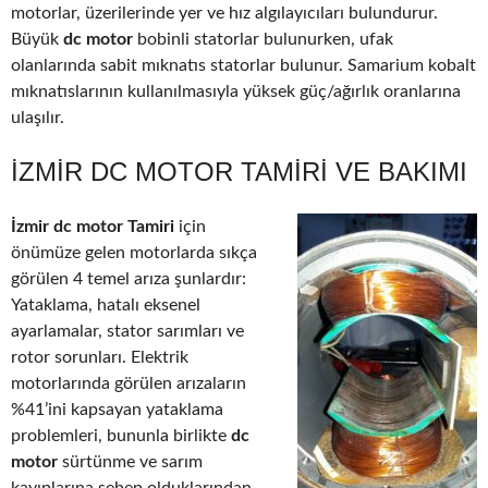
motorlar, üzerilerinde yer ve hız algılayıcıları bulundurur.
Büyük
dc motor
bobinli statorlar bulunurken, ufak
olanlarında sabit mıknatıs statorlar bulunur. Samarium kobalt
mıknatıslarının kullanılmasıyla yüksek güç/ağırlık oranlarına
ulaşılır.
İZMIR DC MOTOR TAMIRI VE BAKIMI
İzmir dc motor Tamiri
için
önümüze gelen motorlarda sıkça
görülen 4 temel arıza şunlardır:
Yataklama, hatalı eksenel
ayarlamalar, stator sarımları ve
rotor sorunları. Elektrik
motorlarında görülen arızaların
%41’ini kapsayan yataklama
problemleri, bununla birlikte
dc
motor
sürtünme ve sarım