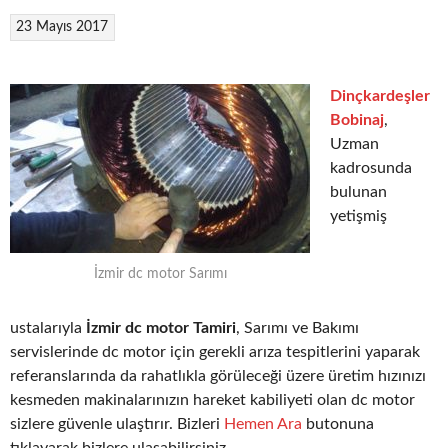
23 Mayıs 2017
Dinçkardeşler
Bobinaj
,
Uzman
kadrosunda
bulunan
yetişmiş
İzmir dc motor Sarımı
ustalarıyla
İzmir dc motor Tamiri
, Sarımı ve Bakımı
servislerinde dc motor için gerekli arıza tespitlerini yaparak
referanslarında da rahatlıkla görüleceği üzere üretim hızınızı
kesmeden makinalarınızın hareket kabiliyeti olan dc motor
sizlere güvenle ulaştırır. Bizleri
Hemen Ara
butonuna