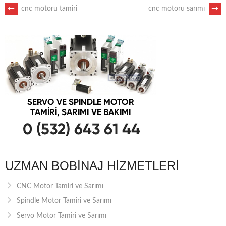
POST
←
cnc motoru tamiri
cnc motoru sarımı
→
NAVIGATION
UZMAN BOBINAJ HIZMETLERI
CNC Motor Tamiri ve Sarımı
Spindle Motor Tamiri ve Sarımı
Servo Motor Tamiri ve Sarımı