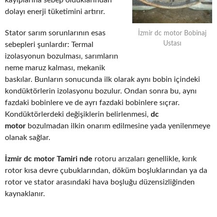
kayıplarına sebep olduklarından
dolayı enerji tüketimini artırır.
Stator sarım sorunlarının esas
İzmir dc motor Bobinaj
Ustası
sebepleri şunlardır: Termal
izolasyonun bozulması, sarımların
neme maruz kalması, mekanik
baskılar. Bunların sonucunda ilk olarak aynı bobin içindeki
kondüktörlerin izolasyonu bozulur. Ondan sonra bu, aynı
fazdaki bobinlere ve de ayrı fazdaki bobinlere sıçrar.
Kondüktörlerdeki değişiklerin belirlenmesi,
dc
motor
bozulmadan ilkin onarım edilmesine yada yenilenmeye
olanak sağlar.
İzmir dc motor Tamiri nde
rotoru arızaları genellikle, kırık
rotor kısa devre çubuklarından, döküm boşluklarından ya da
rotor ve stator arasındaki hava boşluğu düzensizliğinden
kaynaklanır.