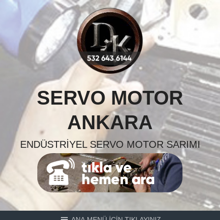
Skip
to
content
SERVO MOTOR
ANKARA
ENDÜSTRIYEL SERVO MOTOR SARIMI
ANA MENÜ İÇİN TIKLAYINIZ