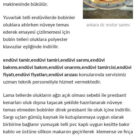
makinesinde bükülür.
Yuvarlak telli endüvilerde bobinler
oluklara atılırken nüveye temas
ankara dc motor sarımı
ederek emayesi çizilmemesi için
bobin telleri oluklara polyester
klavuzlar eşliğinde indirilir.
endüvi tamir,endüvi tamiri,endüvi sarımı,endüvi
bakımı,endüvi bakım,endüvi onarımı,endüvi tamircisi,endüvi
fiyatı,endüvi fiyatları,endüvi arızası
konularında servisimiz
uzman teknik personeliyle hizmet vermektedir.
Lama tellerde olukların ağzı açık olması sebebi ile presbant
kenarları oluk dışına taşacak şekilde hazırlanarak nüveye
temas etmeden bobinler direk presbant ile oluk içine indirilir.
Sargı uçları gümüş kaynak ile kutuplanmaya uygun olarak
birbirine bağlanır yumuşak telli pvc kaplı uygun kesitte bakır
kablo ve üstüne silikon makaron geçirilerek klemense ve fırça