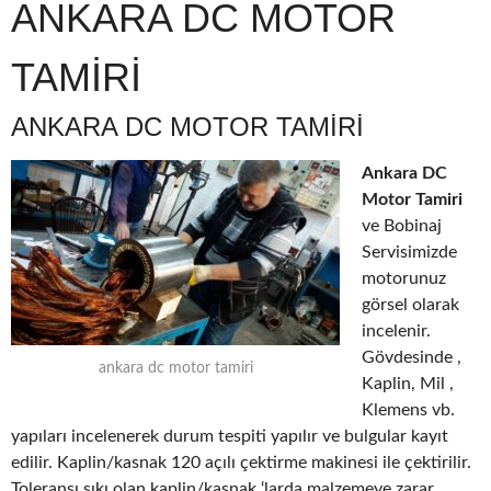
ANKARA DC MOTOR
TAMİRİ
ANKARA DC MOTOR TAMİRİ
Ankara DC
Motor Tamiri
ve Bobinaj
Servisimizde
motorunuz
görsel olarak
incelenir.
Gövdesinde ,
ankara dc motor tamiri
Kaplin, Mil ,
Klemens vb.
yapıları incelenerek durum tespiti yapılır ve bulgular kayıt
edilir. Kaplin/kasnak 120 açılı çektirme makinesi ile çektirilir.
Toleransı sıkı olan kaplin/kasnak ‘larda malzemeye zarar