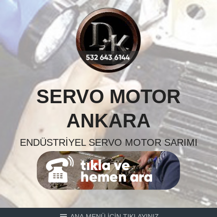
Skip
to
content
SERVO MOTOR
ANKARA
ENDÜSTRIYEL SERVO MOTOR SARIMI
ANA MENÜ İÇİN TIKLAYINIZ