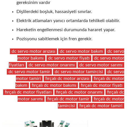
gereksinim vardır
Dişlilerdeki boşluk, hassasiyeti sınırlar.
Elektrik atlamaları yanıcı ortamlarda tehlikeli olabilir.
Hareketin engellenmesi durumunda hararet yapar.
Pozisyonu sabitlemek için fren gerekir.
dc servo motor arızası
dc servo motor bakım
dc servo
motor bakımı
dc servo motor fiyatı
dc servo motor
fiyatları
dc servo motor onarımı
dc servo motor sarımı
dc servo motor tamir
dc servo motor tamircisi
dc servo
motor tamiri
fırçalı dc motor arızası
fırçalı dc motor
bakım
fırçalı dc motor bakımı
fırçalı dc motor fiyatı
fırçalı dc motor fiyatları
fırçalı dc motor onarımı
fırçalı dc
motor sarımı
fırçalı dc motor tamir
fırçalı dc motor
tamircisi
fırçalı dc motor tamiri