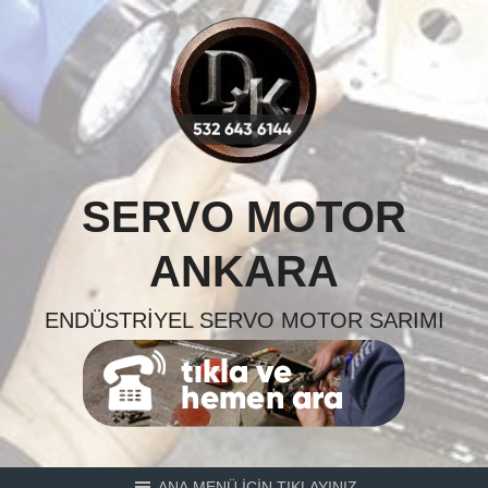
Skip
to
content
SERVO MOTOR
ANKARA
ENDÜSTRIYEL SERVO MOTOR SARIMI
ANA MENÜ İÇİN TIKLAYINIZ