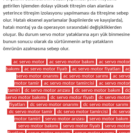
getirilen işlemden dolayı yüksek titreşim olan alanlara
yeterince titreşim izolasyonu yapılmaması da titreşime sebep
olur. Hatalı eksenel ayarlamalar (kaplinlerde ve kayışlarda),
hatalı montaj ya da operasyon sırasındaki değişikliklerden
oluşur. Bu durum servo motor yataklarına aşırı yük binmesine
bunun sonucu olarak da sürtünmenin artıp yatakların
ömrünün azalmasına sebep olur.
ac servo motor
ac servo motor bakım
ac servo motor
bakımı
ac servo motor fiyatı
ac servo motor fiyatları
ac
servo motor onarımı
ac servo motor sarımı
ac servo
motor tamir
ac servo motor tamircisi
ac servo motor
tamiri
dc servo motor arızası
dc servo motor bakım
dc
servo motor bakımı
dc servo motor fiyatı
dc servo motor
fiyatları
dc servo motor onarımı
dc servo motor sarımı
dc servo motor tamir
dc servo motor tamircisi
dc servo
motor tamiri
servo motor arızası
servo motor bakım
servo motor bakımı
servo motor fiyatı
servo motor
fiyatları
servo motor onarımı
servo motor sarımı
servo