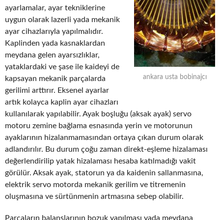
ayarlamalar, ayar tekniklerine
uygun olarak lazerli yada mekanik
ayar cihazlarıyla yapılmalıdır.
Kaplinden yada kasnaklardan
meydana gelen ayarsızlıklar,
yataklardaki ve şase ile kaideyi de
ankara usta bobinajcı
kapsayan mekanik parçalarda
gerilimi arttırır. Eksenel ayarlar
artık kolayca kaplin ayar cihazları
kullanılarak yapılabilir. Ayak boşluğu (aksak ayak) servo
motoru zemine bağlama esnasında yerin ve motorunun
ayaklarının hizalanmamasından ortaya çıkan durum olarak
adlandırılır. Bu durum çoğu zaman direkt-eşleme hizalaması
değerlendirilip yatak hizalaması hesaba katılmadığı vakit
görülür. Aksak ayak, statorun ya da kaidenin sallanmasına,
elektrik servo motorda mekanik gerilim ve titremenin
oluşmasına ve sürtünmenin artmasına sebep olabilir.
Parçaların balanslarının bozuk yapılması yada meydana