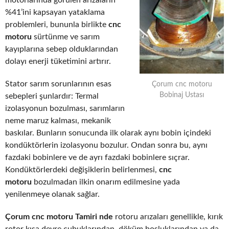
motorlarında görülen arızaların
%41’ini kapsayan yataklama
problemleri, bununla birlikte
cnc
motoru
sürtünme ve sarım
kayıplarına sebep olduklarından
dolayı enerji tüketimini artırır.
Stator sarım sorunlarının esas
Çorum cnc motoru
Bobinaj Ustası
sebepleri şunlardır: Termal
izolasyonun bozulması, sarımların
neme maruz kalması, mekanik
baskılar. Bunların sonucunda ilk olarak aynı bobin içindeki
kondüktörlerin izolasyonu bozulur. Ondan sonra bu, aynı
fazdaki bobinlere ve de ayrı fazdaki bobinlere sıçrar.
Kondüktörlerdeki değişiklerin belirlenmesi,
cnc
motoru
bozulmadan ilkin onarım edilmesine yada
yenilenmeye olanak sağlar.
Çorum cnc motoru Tamiri nde
rotoru arızaları genellikle, kırık