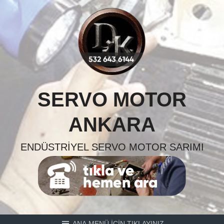
Skip
to
content
SERVO MOTOR
ANKARA
ENDÜSTRIYEL SERVO MOTOR SARIMI
ANA MENÜ İÇİN TIKLAYINIZ