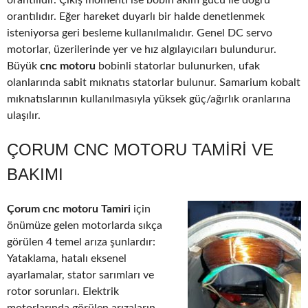
orantılıdır. Çıkış momenti ise bobin akım gücü ile doğru
orantılıdır. Eğer hareket duyarlı bir halde denetlenmek
isteniyorsa geri besleme kullanılmalıdır. Genel DC servo
motorlar, üzerilerinde yer ve hız algılayıcıları bulundurur.
Büyük
cnc motoru
bobinli statorlar bulunurken, ufak
olanlarında sabit mıknatıs statorlar bulunur. Samarium kobalt
mıknatıslarının kullanılmasıyla yüksek güç/ağırlık oranlarına
ulaşılır.
ÇORUM CNC MOTORU TAMIRI VE
BAKIMI
Çorum cnc motoru Tamiri
için
önümüze gelen motorlarda sıkça
görülen 4 temel arıza şunlardır:
Yataklama, hatalı eksenel
ayarlamalar, stator sarımları ve
rotor sorunları. Elektrik