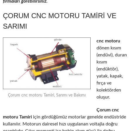
firmaları görebilirsiniz.
ÇORUM CNC MOTORU TAMIRI VE
SARIMI
cnc motoru
dönen kısım
(endüvi), duran
kısım
(endüktör),
yatak, kapak,
fırça ve
kolektörden
Çorum cnc motoru Tamiri, Sarımı ve Bakımı
oluşur.
Çorum cnc
motoru Tamiri
için gördüğümüz motorlar genelde endüstride
kullanılır. Motorun dairesel hızı uygulanan voltajla doğru