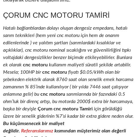
tıklayarak bizlere ulaşabilirsiniz.
ÇORUM CNC MOTORU TAMIRI
Hatalı bağlantılardan dolayı oluşan dengesiz empedans, hatalı
sarım teknikleri (hem yeni cnc motoru için hem de onarım
edilenlerinde ) ve yalıtım şartları (sarımlardaki kısalıklar ve
açıklıklar), cnc motoru nominal sıcaklığını ve güvenilirliğini tıpkı
voltajdaki dengesizlikler benzer biçimde etkileyebilirler. Bunlara
ek olarak
cnc motoru
kullanım maliyeti süratli şekilde artabilir.
Mesela; 100HP bir
cnc motoru
fiyatı $0.05/kWh olan bir
şebekeden elektrik alarak 8760 saat olan senelik emek harcama
zamanının % 85’inde kullanılıyor ( bir yılda 7446 saat çalışıyor
anlamına gelir) bu
cnc motoru
sarımlarında bir fazındaki 0.5
ohm’luk bir direnç artışı, bu motorda 2000$ extra bir harcamaya,
başka bir deyişle
Çorum cnc motoru Tamiri
için görüldüğü
üzere bir senelik giderinin %7’si kadar bir extra gidere neden olur.
Bu küçümsenecek bir maliyet
değildir.
Referanslarımız
kısmından müşterimiz olan değerli