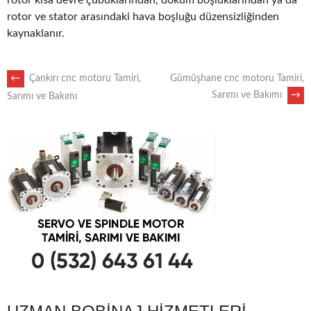
rotor kısa devre çubuklarından, döküm boşluklarından ya da
rotor ve stator arasındaki hava boşluğu düzensizliğinden
kaynaklanır.
POST
←
Çankırı cnc motoru Tamiri,
Gümüşhane cnc motoru Tamiri,
Sarımı ve Bakımı
→
Sarımı ve Bakımı
NAVIGATION