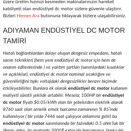
üzere üretim hızınızı kesmeden makinalarınızın hareket
kabiliyeti olan endüstiyel dc motor sizlere güvenle ulaştırır.
Bizleri
Hemen Ara
butonuna tıklayarak bizlere ulaşabilirsiniz.
ADIYAMAN ENDÜSTIYEL DC MOTOR
TAMIRI
Hatalı bağlantılardan dolayı oluşan dengesiz empedans, hatalı
sarım teknikleri (hem yeni endüstiyel dc motor için hem de
onarım edilenlerinde ) ve yalıtım şartları (sarımlardaki kısalıklar
ve açıklıklar), endüstiyel dc motor nominal sıcaklığını ve
güvenilirliğini tıpkı voltajdaki dengesizlikler benzer biçimde
etkileyebilirler. Bunlara ek olarak
endüstiyel dc motor
kullanım
maliyeti süratli şekilde artabilir. Mesela; 100HP bir
endüstiyel
dc motor
fiyatı $0.05/kWh olan bir şebekeden elektrik alarak
8760 saat olan senelik emek harcama zamanının % 85’inde
kullanılıyor ( bir yılda 7446 saat çalışıyor anlamına gelir) bu
endüstiyel dc motor
sarımlarında bir fazındaki 0.5 ohm’luk bir
direnç artışı, bu motorda 2000$ extra bir harcamaya, başka bir