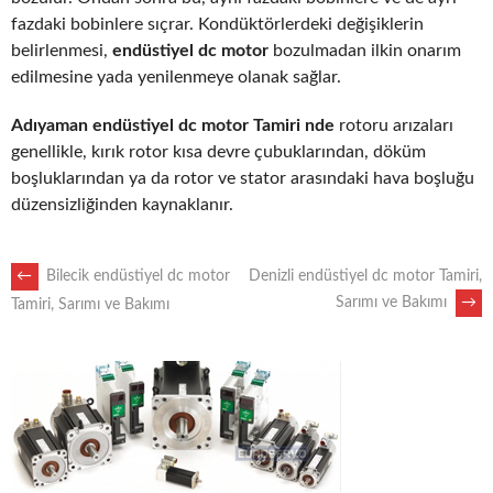
fazdaki bobinlere sıçrar. Kondüktörlerdeki değişiklerin
belirlenmesi,
endüstiyel dc motor
bozulmadan ilkin onarım
edilmesine yada yenilenmeye olanak sağlar.
Adıyaman endüstiyel dc motor Tamiri nde
rotoru arızaları
genellikle, kırık rotor kısa devre çubuklarından, döküm
boşluklarından ya da rotor ve stator arasındaki hava boşluğu
düzensizliğinden kaynaklanır.
POST
←
Bilecik endüstiyel dc motor
Denizli endüstiyel dc motor Tamiri,
Sarımı ve Bakımı
→
Tamiri, Sarımı ve Bakımı
NAVIGATION