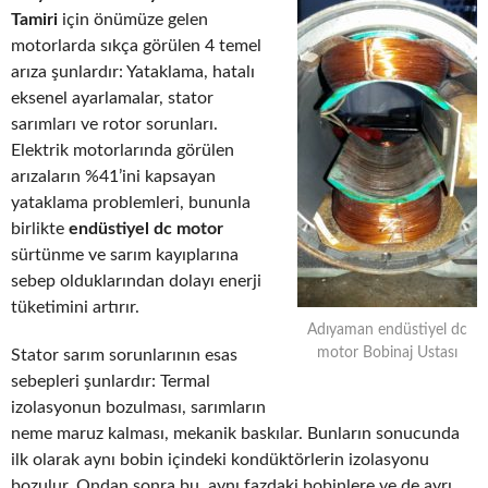
Tamiri
için önümüze gelen
motorlarda sıkça görülen 4 temel
arıza şunlardır: Yataklama, hatalı
eksenel ayarlamalar, stator
sarımları ve rotor sorunları.
Elektrik motorlarında görülen
arızaların %41’ini kapsayan
yataklama problemleri, bununla
birlikte
endüstiyel dc motor
sürtünme ve sarım kayıplarına
sebep olduklarından dolayı enerji
tüketimini artırır.
Adıyaman endüstiyel dc
motor Bobinaj Ustası
Stator sarım sorunlarının esas
sebepleri şunlardır: Termal
izolasyonun bozulması, sarımların
neme maruz kalması, mekanik baskılar. Bunların sonucunda
ilk olarak aynı bobin içindeki kondüktörlerin izolasyonu
bozulur. Ondan sonra bu, aynı fazdaki bobinlere ve de ayrı