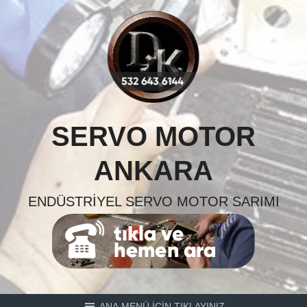
Skip
to
content
SERVO MOTOR
ANKARA
ENDÜSTRIYEL SERVO MOTOR SARIMI
ANA MENÜ İÇİN TIKLAYINIZ