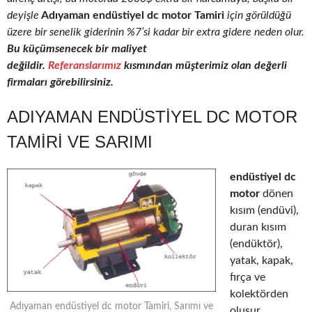
deyişle
Adıyaman endüstiyel dc motor Tamiri
için görüldüğü
üzere bir senelik giderinin %7’si kadar bir extra gidere neden olur.
Bu küçümsenecek bir maliyet
değildir.
Referanslarımız
kısmından müşterimiz olan değerli
firmaları görebilirsiniz.
ADIYAMAN ENDÜSTIYEL DC MOTOR
TAMIRI VE SARIMI
endüstiyel dc
motor
dönen
kısım (endüvi),
duran kısım
(endüktör),
yatak, kapak,
fırça ve
kolektörden
Adıyaman endüstiyel dc motor Tamiri, Sarımı ve
oluşur.