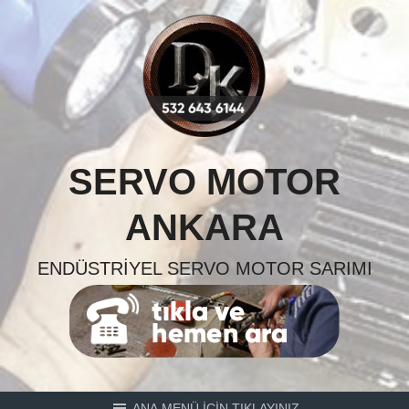
Skip
to
content
SERVO MOTOR
ANKARA
ENDÜSTRIYEL SERVO MOTOR SARIMI
ANA MENÜ İÇİN TIKLAYINIZ