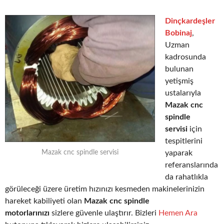
Dinçkardeşler
Bobinaj
,
Uzman
kadrosunda
bulunan
yetişmiş
ustalarıyla
Mazak cnc
spindle
servisi
için
tespitlerini
yaparak
Mazak cnc spindle servisi
referanslarında
da rahatlıkla
görüleceği üzere üretim hızınızı kesmeden makinelerinizin
hareket kabiliyeti olan
Mazak cnc spindle
motorlarınızı
sizlere güvenle ulaştırır. Bizleri
Hemen Ara