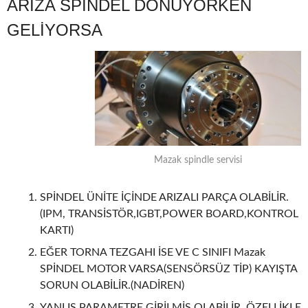
ARIZA SPİNDEL DÖNÜYORKEN
GELİYORSA
Mazak spindle servisi
SPİNDEL ÜNİTE İÇİNDE ARIZALI PARÇA OLABİLİR.
(IPM, TRANSİSTÖR,IGBT,POWER BOARD,KONTROL
KARTI)
EĞER TORNA TEZGAHI İSE VE C SINIFI Mazak
SPİNDEL MOTOR VARSA(SENSÖRSÜZ TİP) KAYIŞTA
SORUN OLABİLİR.(NADİREN)
YANLIŞ PARAMETRE GİRİLMİŞ OLABİLİR. ÖZELLİKLE