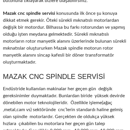
butonuna tıklayarak bizlere ulaşabilirsiniz.
Mazak cnc spindle servisi
konusunda ilk önce şu konuya
dikkat etmek gerekir. Öteki sürekli mıknatıslı motorlardan
değişik bir motordur. Bilhassa bu farkı rotorundan ve yapmış
olduğu işten meydana gelmektedir. Sürekli mıknatıslı
motorların rotor manyetik alanını üzerlerinde bulunan sürekli
mıknatıslar oluştururken Mazak spindle motorun rotor
manyetik alanını sincap kafesli bir döner transformatör
oluşturmaktadır.
MAZAK CNC SPINDLE SERVISI
Endüstride kullanılan makinalar her geçen gün değişik
gereksinimler duymaktadır. Bunlardan biride yüksek devirde
dönebilen motor teknolojileridir. Özellikle işleme(ağaç
,metal,cam vs) sektöründe cnc’lerin standardı haline gelmiş
olan spindle motorlardır. Gerçekten de oldukça yüksek
hızlara çıkabilen bu motorlara her geçen gün talep