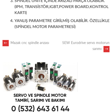
SPİNDEL ÜNİTE İÇİNDE ARIZALI PARÇA OLABİLİR.
(IPM, TRANSİSTÖR,IGBT,POWER BOARD,KONTROL
KARTI)
YANLIŞ PARAMETRE GİRİLMİŞ OLABİLİR. ÖZELLİKLE
(SPİNDEL MOTOR PARAMETRESİ)
POST
←
Mazak cnc spindle arızası
SEW Eurodrive servo motorun
sarımı
→
NAVIGATION