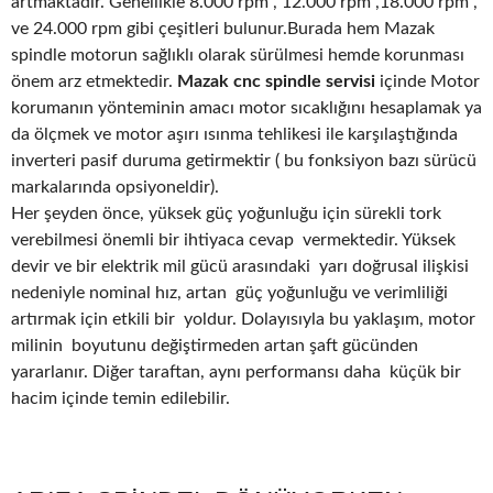
artmaktadır. Genellikle 8.000 rpm , 12.000 rpm ,18.000 rpm ,
ve 24.000 rpm gibi çeşitleri bulunur.Burada hem Mazak
spindle motorun sağlıklı olarak sürülmesi hemde korunması
önem arz etmektedir.
Mazak cnc spindle servisi
içinde Motor
korumanın yönteminin amacı motor sıcaklığını hesaplamak ya
da ölçmek ve motor aşırı ısınma tehlikesi ile karşılaştığında
inverteri pasif duruma getirmektir ( bu fonksiyon bazı sürücü
markalarında opsiyoneldir).
Her şeyden önce, yüksek güç yoğunluğu için sürekli tork
verebilmesi önemli bir ihtiyaca cevap vermektedir. Yüksek
devir ve bir elektrik mil gücü arasındaki yarı doğrusal ilişkisi
nedeniyle nominal hız, artan güç yoğunluğu ve verimliliği
artırmak için etkili bir yoldur. Dolayısıyla bu yaklaşım, motor
milinin boyutunu değiştirmeden artan şaft gücünden
yararlanır. Diğer taraftan, aynı performansı daha küçük bir
hacim içinde temin edilebilir.