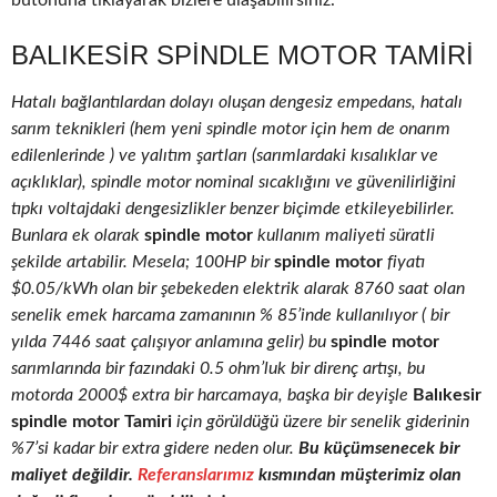
butonuna tıklayarak bizlere ulaşabilirsiniz.
BALIKESIR SPINDLE MOTOR TAMIRI
Hatalı bağlantılardan dolayı oluşan dengesiz empedans, hatalı
sarım teknikleri (hem yeni spindle motor için hem de onarım
edilenlerinde ) ve yalıtım şartları (sarımlardaki kısalıklar ve
açıklıklar), spindle motor nominal sıcaklığını ve güvenilirliğini
tıpkı voltajdaki dengesizlikler benzer biçimde etkileyebilirler.
Bunlara ek olarak
spindle motor
kullanım maliyeti süratli
şekilde artabilir. Mesela; 100HP bir
spindle motor
fiyatı
$0.05/kWh olan bir şebekeden elektrik alarak 8760 saat olan
senelik emek harcama zamanının % 85’inde kullanılıyor ( bir
yılda 7446 saat çalışıyor anlamına gelir) bu
spindle motor
sarımlarında bir fazındaki 0.5 ohm’luk bir direnç artışı, bu
motorda 2000$ extra bir harcamaya, başka bir deyişle
Balıkesir
spindle motor Tamiri
için görüldüğü üzere bir senelik giderinin
%7’si kadar bir extra gidere neden olur.
Bu küçümsenecek bir
maliyet değildir.
Referanslarımız
kısmından müşterimiz olan