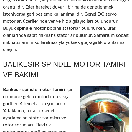
doğru orantılıdır. Çıkış momenti ise bobin akım gücü ile doğru
orantılıdır. Eğer hareket duyarlı bir halde denetlenmek
isteniyorsa geri besleme kullanılmalıdır. Genel DC servo
motorlar, üzerilerinde yer ve hız algılayıcıları bulundurur.
Büyük
spindle motor
bobinli statorlar bulunurken, ufak
olanlarında sabit mıknatıs statorlar bulunur. Samarium kobalt
mıknatıslarının kullanılmasıyla yüksek güç/ağırlık oranlarına
ulaşılır.
BALIKESIR SPINDLE MOTOR TAMIRI
VE BAKIMI
Balıkesir spindle motor Tamiri
için
önümüze gelen motorlarda sıkça
görülen 4 temel arıza şunlardır:
Yataklama, hatalı eksenel
ayarlamalar, stator sarımları ve
rotor sorunları. Elektrik