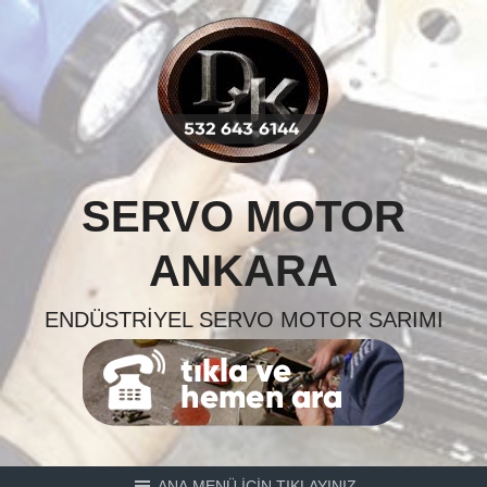
Skip
to
content
SERVO MOTOR
ANKARA
ENDÜSTRIYEL SERVO MOTOR SARIMI
ANA MENÜ İÇİN TIKLAYINIZ