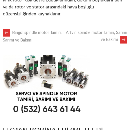
kırık rotor kısa devre çubuklarından, döküm boşluklarından
ya da rotor ve stator arasındaki hava boşluğu
düzensizliğinden kaynaklanır.
POST
←
Bingöl spindle motor Tamiri,
Artvin spindle motor Tamiri, Sarımı
ve Bakımı
→
Sarımı ve Bakımı
NAVIGATION