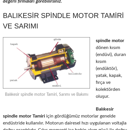
değerli firmaları görebilirsiniz.
BALIKESIR SPINDLE MOTOR TAMIRI
VE SARIMI
spindle motor
dönen kısım
(endüvi), duran
kısım
(endüktör),
yatak, kapak,
fırça ve
kolektörden
Balıkesir spindle motor Tamiri, Sarımı ve Bakımı
oluşur.
Balıkesir
spindle motor Tamiri
için gördüğümüz motorlar genelde
endüstride kullanılır. Motorun dairesel hızı uygulanan voltajla