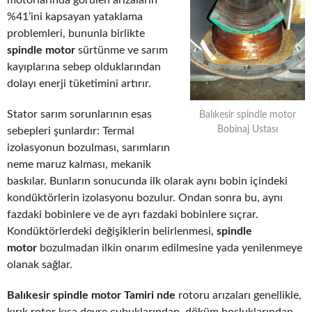
motorlarında görülen arızaların
%41’ini kapsayan yataklama
problemleri, bununla birlikte
spindle motor
sürtünme ve sarım
kayıplarına sebep olduklarından
dolayı enerji tüketimini artırır.
Stator sarım sorunlarının esas
Balıkesir spindle motor
Bobinaj Ustası
sebepleri şunlardır: Termal
izolasyonun bozulması, sarımların
neme maruz kalması, mekanik
baskılar. Bunların sonucunda ilk olarak aynı bobin içindeki
kondüktörlerin izolasyonu bozulur. Ondan sonra bu, aynı
fazdaki bobinlere ve de ayrı fazdaki bobinlere sıçrar.
Kondüktörlerdeki değişiklerin belirlenmesi,
spindle
motor
bozulmadan ilkin onarım edilmesine yada yenilenmeye
olanak sağlar.
Balıkesir spindle motor Tamiri nde
rotoru arızaları genellikle,