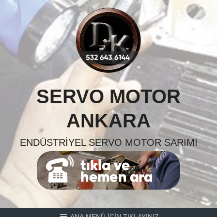
Skip
to
content
SERVO MOTOR
ANKARA
ENDÜSTRIYEL SERVO MOTOR SARIMI
ANA MENÜ İÇİN TIKLAYINIZ