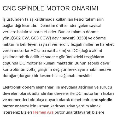
CNC SPINDLE MOTOR ONARIMI
İş üstünden talaş kaldırmada kullanılan kesici takımların
bağlandığı kısımdır. Denetim ünitesinden gelen sayısal
verilere bakılırsa hareket eder. Bunlar takımın dönme
yönü(G02 CW, G03 CCW) devir sayısı(S 3250) ve dönme
miktarını belirleyen sayısal verilerdir. Tezgâh millerine hareket
veren motorlar AC (alternatif akım) ve DC (doğru akım)
şeklinde tahrik edilirler sadece günümüzdeki tezgâhların
çoğunda DC motorlar kullanılmaktadır. Bunun sebebi devir
kontrolünün voltaj girişinin değiştirilerek ayarlanabilmesi ve
durağan(durgun) bir kesme hızı sağlanabilmesidir.
Elektronik dönem elemanları ile meydana getirilen ve sürücü
devreleri olarak adlandırılan devreler ile DC motorların hızları
ve momentleri oldukça duyarlı olarak denetlenir.
cnc spindle
motor onarımı
için uzman kadromuzdan yardım almak
isterseniz Bizleri
Hemen Ara
butonuna tıklayarak bizlere