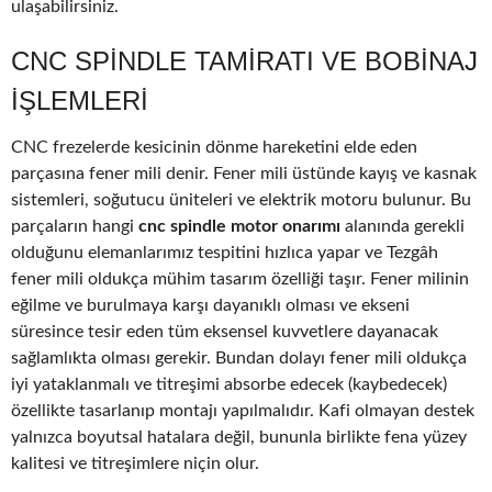
ulaşabilirsiniz.
CNC SPINDLE TAMIRATI VE BOBINAJ
IŞLEMLERI
CNC frezelerde kesicinin dönme hareketini elde eden
parçasına fener mili denir. Fener mili üstünde kayış ve kasnak
sistemleri, soğutucu üniteleri ve elektrik motoru bulunur. Bu
parçaların hangi
cnc spindle motor onarımı
alanında gerekli
olduğunu elemanlarımız tespitini hızlıca yapar ve Tezgâh
fener mili oldukça mühim tasarım özelliği taşır. Fener milinin
eğilme ve burulmaya karşı dayanıklı olması ve ekseni
süresince tesir eden tüm eksensel kuvvetlere dayanacak
sağlamlıkta olması gerekir. Bundan dolayı fener mili oldukça
iyi yataklanmalı ve titreşimi absorbe edecek (kaybedecek)
özellikte tasarlanıp montajı yapılmalıdır. Kafi olmayan destek
yalnızca boyutsal hatalara değil, bununla birlikte fena yüzey
kalitesi ve titreşimlere niçin olur.