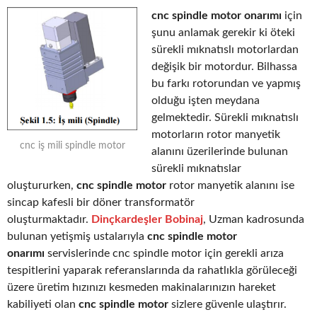
cnc spindle motor onarımı
için
şunu anlamak gerekir ki öteki
sürekli mıknatıslı motorlardan
değişik bir motordur. Bilhassa
bu farkı rotorundan ve yapmış
olduğu işten meydana
gelmektedir. Sürekli mıknatıslı
motorların rotor manyetik
cnc iş mili spindle motor
alanını üzerilerinde bulunan
sürekli mıknatıslar
oluştururken,
cnc spindle motor
rotor manyetik alanını ise
sincap kafesli bir döner transformatör
oluşturmaktadır.
Dinçkardeşler Bobinaj
, Uzman kadrosunda
bulunan yetişmiş ustalarıyla
cnc spindle motor
onarımı
servislerinde cnc spindle motor için gerekli arıza
tespitlerini yaparak referanslarında da rahatlıkla görüleceği
üzere üretim hızınızı kesmeden makinalarınızın hareket
kabiliyeti olan
cnc spindle motor
sizlere güvenle ulaştırır.