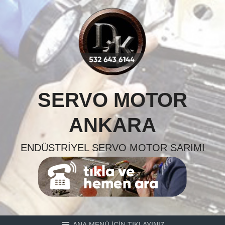
Skip
to
content
SERVO MOTOR
ANKARA
ENDÜSTRIYEL SERVO MOTOR SARIMI
ANA MENÜ İÇİN TIKLAYINIZ