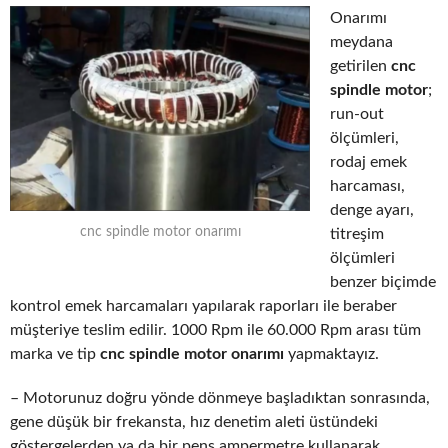
Onarımı
meydana
getirilen
cnc
spindle motor
;
run-out
ölçümleri,
rodaj emek
harcaması,
denge ayarı,
cnc spindle motor onarımı
titreşim
ölçümleri
benzer biçimde
kontrol emek harcamaları yapılarak raporları ile beraber
müşteriye teslim edilir. 1000 Rpm ile 60.000 Rpm arası tüm
marka ve tip
cnc spindle motor onarımı
yapmaktayız.
– Motorunuz doğru yönde dönmeye başladıktan sonrasında,
gene düşük bir frekansta, hız denetim aleti üstündeki
göstergelerden ya da bir pens ampermetre kullanarak