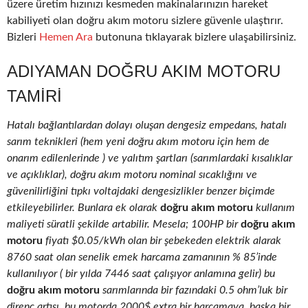
üzere üretim hızınızı kesmeden makinalarınızın hareket
kabiliyeti olan doğru akım motoru sizlere güvenle ulaştırır.
Bizleri
Hemen Ara
butonuna tıklayarak bizlere ulaşabilirsiniz.
ADIYAMAN DOĞRU AKIM MOTORU
TAMIRI
Hatalı bağlantılardan dolayı oluşan dengesiz empedans, hatalı
sarım teknikleri (hem yeni doğru akım motoru için hem de
onarım edilenlerinde ) ve yalıtım şartları (sarımlardaki kısalıklar
ve açıklıklar), doğru akım motoru nominal sıcaklığını ve
güvenilirliğini tıpkı voltajdaki dengesizlikler benzer biçimde
etkileyebilirler. Bunlara ek olarak
doğru akım motoru
kullanım
maliyeti süratli şekilde artabilir. Mesela; 100HP bir
doğru akım
motoru
fiyatı $0.05/kWh olan bir şebekeden elektrik alarak
8760 saat olan senelik emek harcama zamanının % 85’inde
kullanılıyor ( bir yılda 7446 saat çalışıyor anlamına gelir) bu
doğru akım motoru
sarımlarında bir fazındaki 0.5 ohm’luk bir
direnç artışı, bu motorda 2000$ extra bir harcamaya, başka bir