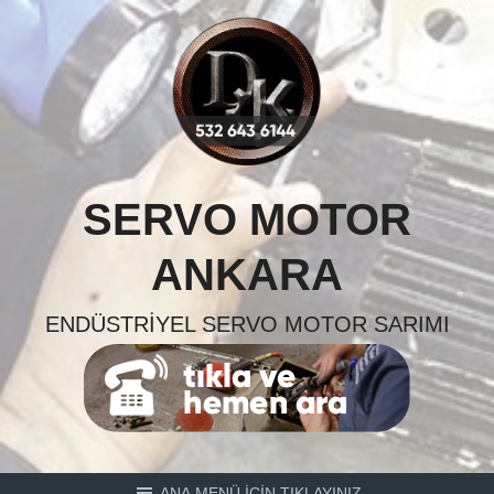
Skip
to
content
SERVO MOTOR
ANKARA
ENDÜSTRIYEL SERVO MOTOR SARIMI
ANA MENÜ İÇİN TIKLAYINIZ