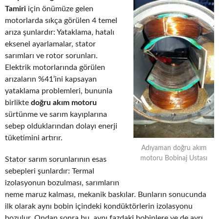
Tamiri
için önümüze gelen
motorlarda sıkça görülen 4 temel
arıza şunlardır: Yataklama, hatalı
eksenel ayarlamalar, stator
sarımları ve rotor sorunları.
Elektrik motorlarında görülen
arızaların %41’ini kapsayan
yataklama problemleri, bununla
birlikte
doğru akım motoru
sürtünme ve sarım kayıplarına
sebep olduklarından dolayı enerji
tüketimini artırır.
Adıyaman doğru akım
motoru Bobinaj Ustası
Stator sarım sorunlarının esas
sebepleri şunlardır: Termal
izolasyonun bozulması, sarımların
neme maruz kalması, mekanik baskılar. Bunların sonucunda
ilk olarak aynı bobin içindeki kondüktörlerin izolasyonu
bozulur. Ondan sonra bu, aynı fazdaki bobinlere ve de ayrı