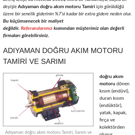
deyişle
Adıyaman doğru akım motoru Tamiri
için görüldüğü
üzere bir senelik giderinin %7’si kadar bir extra gidere neden olur.
Bu küçümsenecek bir maliyet
değildir.
Referanslarımız
kısmından müşterimiz olan değerli
firmaları görebilirsiniz.
ADIYAMAN DOĞRU AKIM MOTORU
TAMIRI VE SARIMI
doğru akım
motoru
dönen
kısım (endüvi),
duran kısım
(endüktör),
yatak, kapak,
fırça ve
kolektörden
Adıyaman doğru akım motoru Tamiri, Sarımı ve
oluşur.