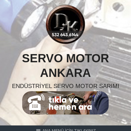
Skip
to
content
SERVO MOTOR
ANKARA
ENDÜSTRIYEL SERVO MOTOR SARIMI
ANA MENÜ İÇİN TIKLAYINIZ