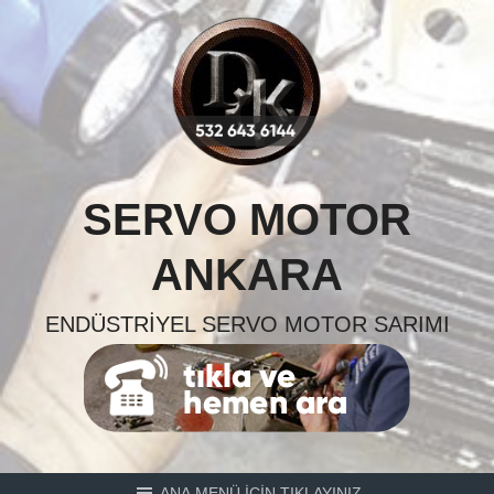
Skip
to
content
SERVO MOTOR
ANKARA
ENDÜSTRIYEL SERVO MOTOR SARIMI
ANA MENÜ İÇİN TIKLAYINIZ