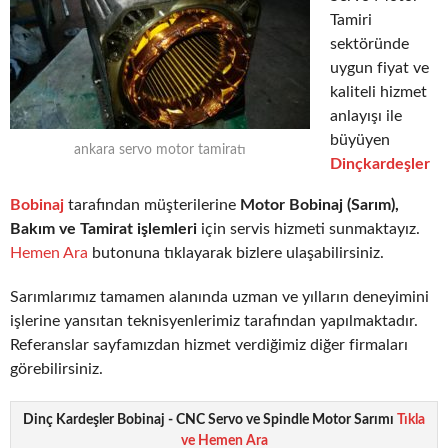
Tamiri
sektöründe
uygun fiyat ve
kaliteli hizmet
anlayışı ile
büyüyen
ankara servo motor tamiratı
Dinçkardeşler
Bobinaj
tarafından müşterilerine
Motor Bobinaj (Sarım),
Bakım ve Tamirat işlemleri
için servis hizmeti sunmaktayız.
Hemen Ara
butonuna tıklayarak bizlere ulaşabilirsiniz.
Sarımlarımız tamamen alanında uzman ve yılların deneyimini
işlerine yansıtan teknisyenlerimiz tarafından yapılmaktadır.
Referanslar sayfamızdan hizmet verdiğimiz diğer firmaları
görebilirsiniz.
Dinç Kardeşler Bobinaj - CNC Servo ve Spindle Motor Sarımı
Tıkla
ve Hemen Ara