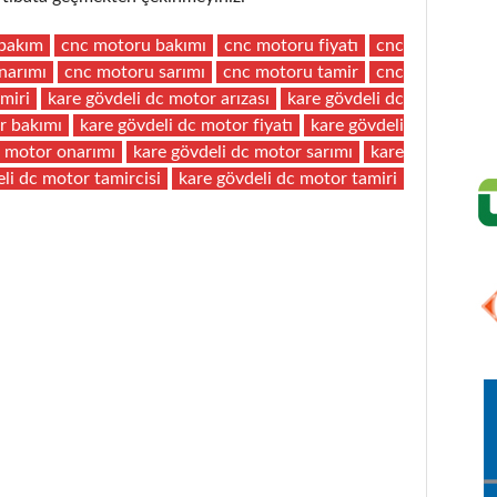
bakım
cnc motoru bakımı
cnc motoru fiyatı
cnc
narımı
cnc motoru sarımı
cnc motoru tamir
cnc
miri
kare gövdeli dc motor arızası
kare gövdeli dc
r bakımı
kare gövdeli dc motor fiyatı
kare gövdeli
c motor onarımı
kare gövdeli dc motor sarımı
kare
li dc motor tamircisi
kare gövdeli dc motor tamiri