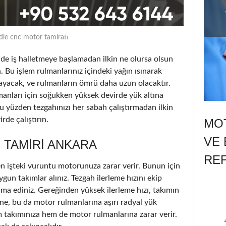
dle cnc motor tamiratı
 iş halletmeye başlamadan ilkin ne olursa olsun
. Bu işlem rulmanlarınız içindeki yağın ısınarak
ayacak, ve rulmanların ömrü daha uzun olacaktır.
lmanları için soğukken yüksek devirde yük altına
u yüzden tezgahınızı her sabah çalıştırmadan ilkin
de çalıştırın.
MOT
VE 
 TAMIRI ANKARA
RE
n işteki vuruntu motorunuza zarar verir. Bunun için
ygun takımlar alınız. Tezgah ilerleme hızını ekip
ama ediniz. Gereğinden yüksek ilerleme hızı, takımın
e, bu da motor rulmanlarına aşırı radyal yük
takımınıza hem de motor rulmanlarına zarar verir.