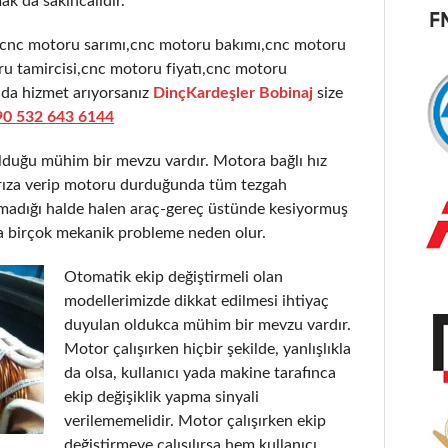
ak da sakıncalıdır.
,cnc motoru sarımı,cnc motoru bakımı,cnc motoru
u tamircisi,cnc motoru fiyatı,cnc motoru
nda hizmet arıyorsanız
DinçKardeşler Bobinaj
size
90 532 643 6144
olduğu mühim bir mevzu vardır. Motora bağlı hız
 arıza verip motoru durduğunda tüm tezgah
şmadığı halde halen araç-gereç üstünde kesiyormuş
a birçok mekanik probleme neden olur.
Otomatik ekip değiştirmeli olan
modellerimizde dikkat edilmesi ihtiyaç
duyulan oldukca mühim bir mevzu vardır.
Motor çalışırken hiçbir şekilde, yanlışlıkla
da olsa, kullanıcı yada makine tarafınca
ekip değişiklik yapma sinyali
verilememelidir. Motor çalışırken ekip
değiştirmeye çalışılırsa hem kullanıcı