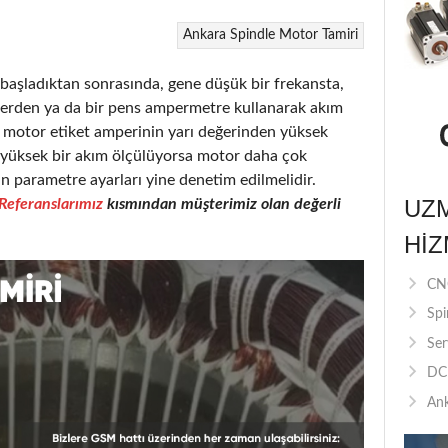
Ankara Spindle Motor Tamiri
şladıktan sonrasında, gene düşük bir frekansta,
elerden ya da bir pens ampermetre kullanarak akım
motor etiket amperinin yarı değerinden yüksek
a yüksek bir akım ölçülüyorsa motor daha çok
in parametre ayarları yine denetim edilmelidir.
UZ
Referanslarımız
kısmından müşterimiz olan değerli
HIZ
CNC
Spi
Ser
DC 
Ank