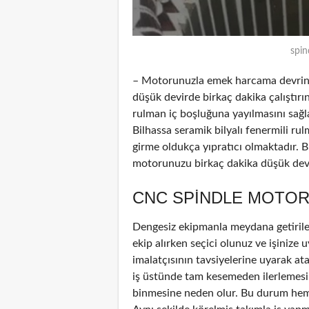
spin
– Motorunuzla emek harcama devrinde
düşük devirde birkaç dakika çalıştırın
rulman iç boşluğuna yayılmasını sağl
Bilhassa seramik bilyalı fenermili ru
girme oldukça yıpratıcı olmaktadır. B
motorunuzu birkaç dakika düşük devir
CNC SPINDLE MOTOR
Dengesiz ekipmanla meydana getirile
ekip alırken seçici olunuz ve işinize u
imalatçısının tavsiyelerine uyarak at
iş üstünde tam kesemeden ilerlemesin
binmesine neden olur. Bu durum hem 