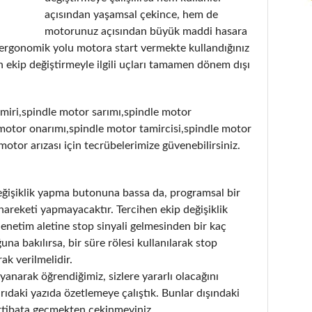
açısından yaşamsal çekince, hem de
motorunuz açısından büyük maddi hasara
 ergonomik yolu motora start vermekte kullandığınız
 ekip değiştirmeyle ilgili uçları tamamen dönem dışı
miri,spindle motor sarımı,spindle motor
motor onarımı,spindle motor tamircisi,spindle motor
 motor arızası için tecrübelerimize güvenebilirsiniz.
değişiklik yapma butonuna bassa da, programsal bir
hareketi yapmayacaktır. Tercihen ekip değişiklik
denetim aletine stop sinyali gelmesinden bir kaç
a bakılırsa, bir süre rölesi kullanılarak stop
ak verilmelidir.
anarak öğrendiğimiz, sizlere yararlı olacağını
aki yazıda özetlemeye çalıştık. Bunlar dışındaki
 irtibata geçmekten çekinmeyiniz.