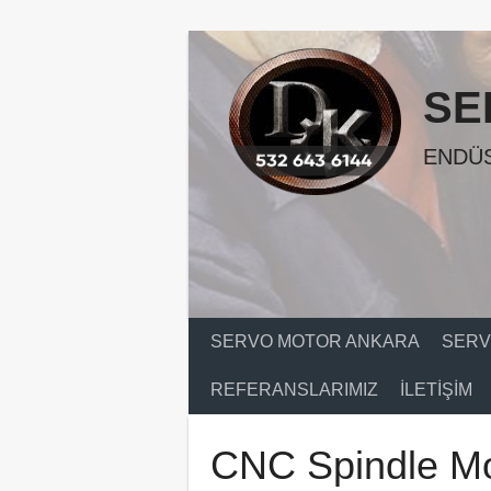
Skip
to
content
SE
ENDÜS
SERVO MOTOR ANKARA
SERV
REFERANSLARIMIZ
İLETIŞIM
CNC Spindle Mo