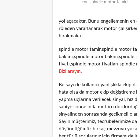
cnc spindle motor tamiri
yol açacaktır. Bunu engellemenin en
röleden yararlanarak motor çalışırken
bırakmaktır.
spindle motor tamir,spindle motor ta
bakımı,spindle motor bakım,spindle 
fiyatı,spindle motor fiyatları,spindle
Bizi arayın.
Bu sayede kullanıcı yanlışlıkla ekip 
hata olsa da motor ekip değiştireme 
yapma uçlarına verilecek sinyal, hız 
saniye sonrasında motoru durdurduğun
sinyalinden sonrasında gecikmeli olar
Sayın müşterimiz, tecrübelerimize day
düşündüğümüz birkaç mevzuyu yukarıd
her türlü sorularınız için firmamızla