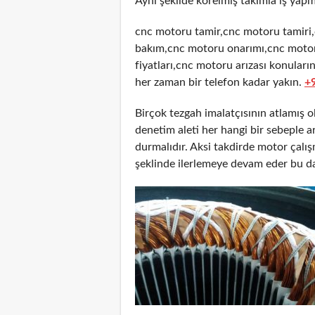
Aynı şekilde körelmiş takımla iş yapm
cnc motoru tamir,cnc motoru tamiri
bakım,cnc motoru onarımı,cnc motor
fiyatları,cnc motoru arızası konuları
her zaman bir telefon kadar yakın.
+
Birçok tezgah imalatçısının atlamış 
denetim aleti her hangi bir sebeple
durmalıdır. Aksi takdirde motor çalı
şeklinde ilerlemeye devam eder bu d