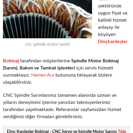
sektöründe
uygun fiyat ve
kaliteli hizmet
anlayışı ile
büyüyen
Dinçkardeşler
cnc spindle motor tamiri
Bobinaj
tarafından müşterilerine
Spindle Motor Bobinaj
(Sarım), Bakım ve Tamirat işlemleri
için servis hizmeti
sunmaktayız.
Hemen Ara
butonuna tıklayarak bizlere
ulaşabilirsiniz.
CNC Spindle Sarımlarımız tamamen alanında uzman ve
yılların deneyimini işlerine yansıtan teknisyenlerimiz
tarafından yapılmaktadır. Referanslar sayfamızdan hizmet
verdiğimiz diğer firmaları görebilirsiniz.
Dinç Kardeşler Bobinaj - CNC Servo ve Spindle Motor Sarımı
Tıkla