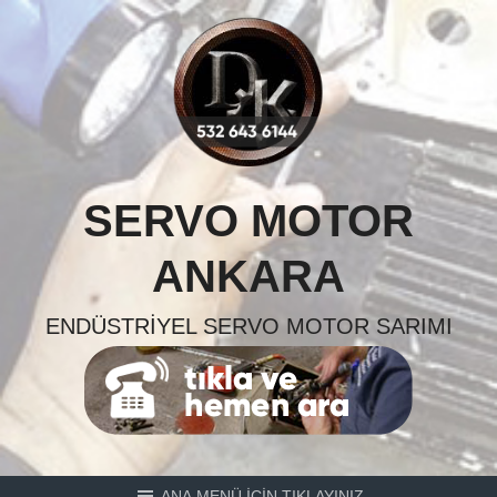
Skip
to
content
SERVO MOTOR
ANKARA
ENDÜSTRIYEL SERVO MOTOR SARIMI
ANA MENÜ İÇİN TIKLAYINIZ