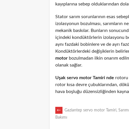
kayıplarına sebep olduklarından dolayı
Stator sarım sorunlarının esas sebepl
izolasyonun bozulması, sarımların n
mekanik baskılar. Bunların sonucunda
içindeki kondüktörlerin izolasyonu 
aynı fazdaki bobinlere ve de ayrı fazd
Kondüktörlerdeki değişiklerin belirl
motor
bozulmadan ilkin onarım edil
olanak sağlar.
Uşak servo motor Tamiri nde
rotoru a
rotor kısa devre çubuklarından, dökü
hava boşluğu düzensizliğinden kaynak
POST
←
Gaziantep servo motor Tamiri, Sarımı
Bakımı