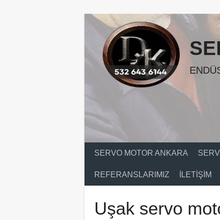
Skip
to
content
SE
ENDÜS
SERVO MOTOR ANKARA
SERV
REFERANSLARIMIZ
İLETIŞIM
Uşak servo moto