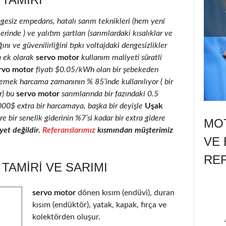
ngesiz empedans, hatalı sarım teknikleri (hem yeni
inde ) ve yalıtım şartları (sarımlardaki kısalıklar ve
ını ve güvenilirliğini tıpkı voltajdaki dengesizlikler
a ek olarak
servo motor
kullanım maliyeti süratli
rvo motor
fiyatı $0.05/kWh olan bir şebekeden
 emek harcama zamanının % 85’inde kullanılıyor ( bir
r) bu
servo motor
sarımlarında bir fazındaki 0.5
2000$ extra bir harcamaya, başka bir deyişle
Uşak
e bir senelik giderinin %7’si kadar bir extra gidere
MOT
et değildir.
Referanslarımız
kısmından müşterimiz
VE 
RE
AMIRI VE SARIMI
servo motor
dönen kısım (endüvi), duran
kısım (endüktör), yatak, kapak, fırça ve
kolektörden oluşur.