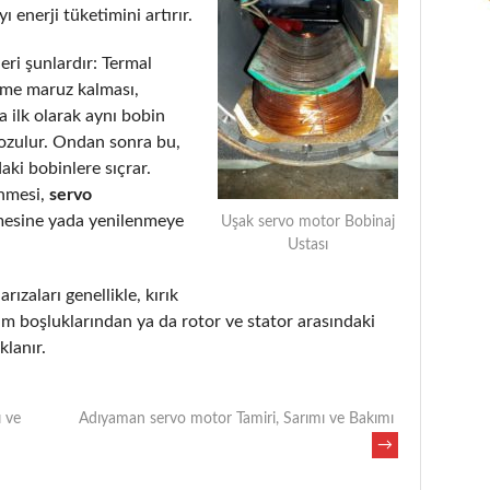
 enerji tüketimini artırır.
eri şunlardır: Termal
eme maruz kalması,
 ilk olarak aynı bobin
bozulur. Ondan sonra bu,
aki bobinlere sıçrar.
enmesi,
servo
mesine yada yenilenmeye
Uşak servo motor Bobinaj
Ustası
rızaları genellikle, kırık
m boşluklarından ya da rotor ve stator arasındaki
lanır.
 ve
Adıyaman servo motor Tamiri, Sarımı ve Bakımı
→