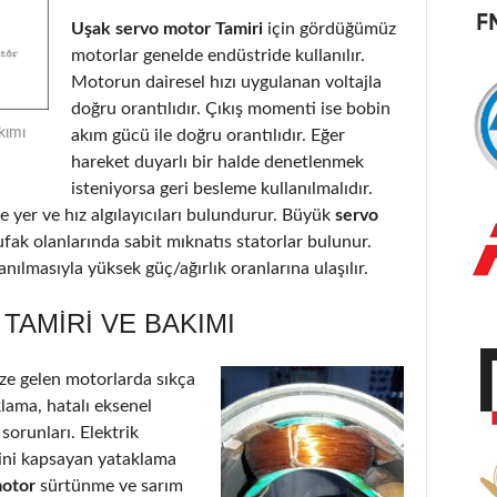
Uşak servo motor Tamiri
için gördüğümüz
motorlar genelde endüstride kullanılır.
Motorun dairesel hızı uygulanan voltajla
doğru orantılıdır. Çıkış momenti ise bobin
kımı
akım gücü ile doğru orantılıdır. Eğer
hareket duyarlı bir halde denetlenmek
isteniyorsa geri besleme kullanılmalıdır.
 yer ve hız algılayıcıları bulundurur. Büyük
servo
ufak olanlarında sabit mıknatıs statorlar bulunur.
nılmasıyla yüksek güç/ağırlık oranlarına ulaşılır.
AMIRI VE BAKIMI
e gelen motorlarda sıkça
klama, hatalı eksenel
 sorunları. Elektrik
’ini kapsayan yataklama
motor
sürtünme ve sarım