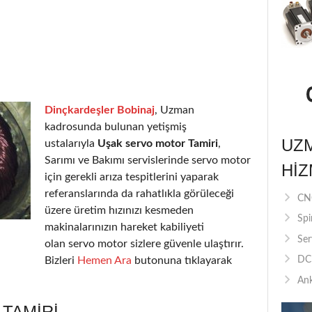
Dinçkardeşler Bobinaj
, Uzman
kadrosunda bulunan yetişmiş
UZ
ustalarıyla
Uşak servo motor Tamiri
,
Sarımı ve Bakımı servislerinde servo motor
HIZ
için gerekli arıza tespitlerini yaparak
referanslarında da rahatlıkla görüleceği
CNC
üzere üretim hızınızı kesmeden
Spi
makinalarınızın hareket kabiliyeti
Ser
olan servo motor sizlere güvenle ulaştırır.
Bizleri
Hemen Ara
butonuna tıklayarak
DC 
Ank
TAMIRI