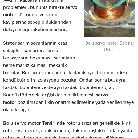
%41’ini kapsayan yataklama
problemleri, bununla birlikte
servo
motor
sürtünme ve sarım
kayıplarına sebep olduklarından
dolayı enerji tüketimini artırır.
Stator sarım sorunlarının esas
Bolu servo motor Bobinaj
Ustası
sebepleri şunlardır: Termal
izolasyonun bozulması, sarımların
neme maruz kalması, mekanik
baskılar. Bunların sonucunda ilk olarak aynı bobin içindeki
kondüktörlerin izolasyonu bozulur. Ondan sonra bu, aynı
fazdaki bobinlere ve de ayrı fazdaki bobinlere sıçrar.
Kondüktörlerdeki değişiklerin belirlenmesi,
servo
motor
bozulmadan ilkin onarım edilmesine yada yenilenmeye
olanak sağlar.
Bolu servo motor Tamiri nde
rotoru arızaları genellikle, kırık
rotor kısa devre çubuklarından, döküm boşluklarından ya da