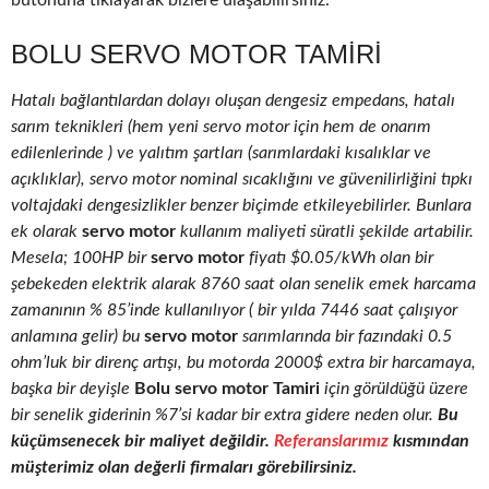
butonuna tıklayarak bizlere ulaşabilirsiniz.
BOLU SERVO MOTOR TAMIRI
Hatalı bağlantılardan dolayı oluşan dengesiz empedans, hatalı
sarım teknikleri (hem yeni servo motor için hem de onarım
edilenlerinde ) ve yalıtım şartları (sarımlardaki kısalıklar ve
açıklıklar), servo motor nominal sıcaklığını ve güvenilirliğini tıpkı
voltajdaki dengesizlikler benzer biçimde etkileyebilirler. Bunlara
ek olarak
servo motor
kullanım maliyeti süratli şekilde artabilir.
Mesela; 100HP bir
servo motor
fiyatı $0.05/kWh olan bir
şebekeden elektrik alarak 8760 saat olan senelik emek harcama
zamanının % 85’inde kullanılıyor ( bir yılda 7446 saat çalışıyor
anlamına gelir) bu
servo motor
sarımlarında bir fazındaki 0.5
ohm’luk bir direnç artışı, bu motorda 2000$ extra bir harcamaya,
başka bir deyişle
Bolu servo motor Tamiri
için görüldüğü üzere
bir senelik giderinin %7’si kadar bir extra gidere neden olur.
Bu
küçümsenecek bir maliyet değildir.
Referanslarımız
kısmından
müşterimiz olan değerli firmaları görebilirsiniz.