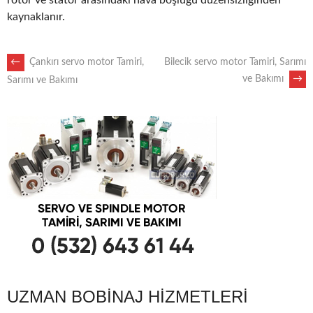
rotor ve stator arasındaki hava boşluğu düzensizliğinden
kaynaklanır.
POST
←
Çankırı servo motor Tamiri,
Bilecik servo motor Tamiri, Sarımı
ve Bakımı
→
Sarımı ve Bakımı
NAVIGATION
UZMAN BOBINAJ HIZMETLERI