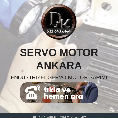
Skip
to
content
SERVO MOTOR
ANKARA
ENDÜSTRIYEL SERVO MOTOR SARIMI
ANA MENÜ İÇİN TIKLAYINIZ