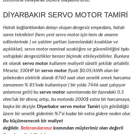
butonuna tıklayarak bizlere ulaşabilirsiniz.
DIYARBAKIR SERVO MOTOR TAMIRI
Hatalı bağlantılardan dolayı oluşan dengesiz empedans, hatalı
sarım teknikleri (hem yeni servo motor için hem de onarım
edilenlerinde ) ve yalıtım şartları (sarımlardaki kısalıklar ve
açıklıklar), servo motor nominal sıcaklığını ve güvenilirliğini tıpkı
voltajdaki dengesizlikler benzer biçimde etkileyebilirler. Bunlara
ek olarak
servo motor
kullanım maliyeti süratli şekilde artabilir.
Mesela; 100HP bir
servo motor
fiyatı $0.05/kWh olan bir
şebekeden elektrik alarak 8760 saat olan senelik emek harcama
zamanının % 85’inde kullanılıyor ( bir yılda 7446 saat çalışıyor
anlamına gelir) bu
servo motor
sarımlarında bir fazındaki 0.5
ohm’luk bir direnç artışı, bu motorda 2000$ extra bir harcamaya,
başka bir deyişle
Diyarbakır servo motor Tamiri
için görüldüğü
üzere bir senelik giderinin %7’si kadar bir extra gidere neden olur.
Bu küçümsenecek bir maliyet
değildir.
Referanslarımız
kısmından müşterimiz olan değerli