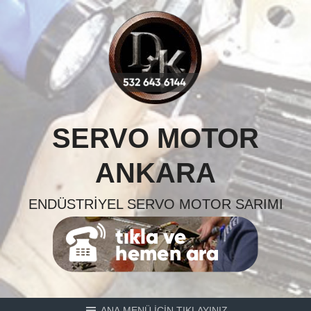
Skip
to
content
SERVO MOTOR
ANKARA
ENDÜSTRIYEL SERVO MOTOR SARIMI
ANA MENÜ İÇİN TIKLAYINIZ