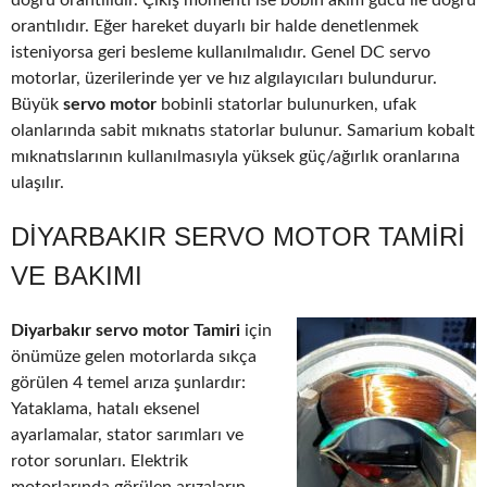
doğru orantılıdır. Çıkış momenti ise bobin akım gücü ile doğru
orantılıdır. Eğer hareket duyarlı bir halde denetlenmek
isteniyorsa geri besleme kullanılmalıdır. Genel DC servo
motorlar, üzerilerinde yer ve hız algılayıcıları bulundurur.
Büyük
servo motor
bobinli statorlar bulunurken, ufak
olanlarında sabit mıknatıs statorlar bulunur. Samarium kobalt
mıknatıslarının kullanılmasıyla yüksek güç/ağırlık oranlarına
ulaşılır.
DIYARBAKIR SERVO MOTOR TAMIRI
VE BAKIMI
Diyarbakır servo motor Tamiri
için
önümüze gelen motorlarda sıkça
görülen 4 temel arıza şunlardır:
Yataklama, hatalı eksenel
ayarlamalar, stator sarımları ve
rotor sorunları. Elektrik