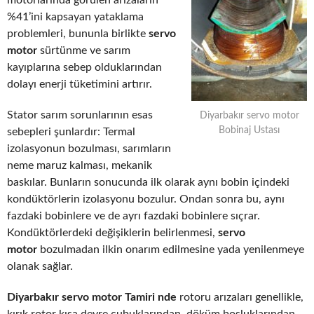
motorlarında görülen arızaların
%41’ini kapsayan yataklama
problemleri, bununla birlikte
servo
motor
sürtünme ve sarım
kayıplarına sebep olduklarından
dolayı enerji tüketimini artırır.
Stator sarım sorunlarının esas
Diyarbakır servo motor
Bobinaj Ustası
sebepleri şunlardır: Termal
izolasyonun bozulması, sarımların
neme maruz kalması, mekanik
baskılar. Bunların sonucunda ilk olarak aynı bobin içindeki
kondüktörlerin izolasyonu bozulur. Ondan sonra bu, aynı
fazdaki bobinlere ve de ayrı fazdaki bobinlere sıçrar.
Kondüktörlerdeki değişiklerin belirlenmesi,
servo
motor
bozulmadan ilkin onarım edilmesine yada yenilenmeye
olanak sağlar.
Diyarbakır servo motor Tamiri nde
rotoru arızaları genellikle,