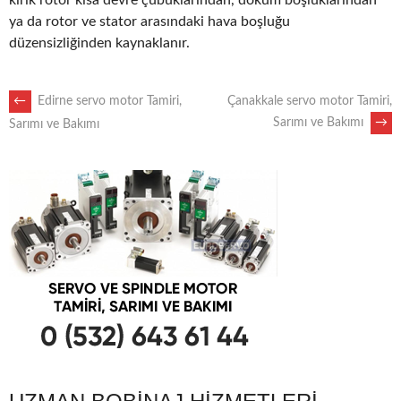
kırık rotor kısa devre çubuklarından, döküm boşluklarından
ya da rotor ve stator arasındaki hava boşluğu
düzensizliğinden kaynaklanır.
POST
←
Edirne servo motor Tamiri,
Çanakkale servo motor Tamiri,
Sarımı ve Bakımı
→
Sarımı ve Bakımı
NAVIGATION