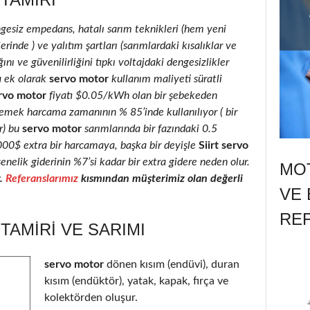
ngesiz empedans, hatalı sarım teknikleri (hem yeni
inde ) ve yalıtım şartları (sarımlardaki kısalıklar ve
ını ve güvenilirliğini tıpkı voltajdaki dengesizlikler
a ek olarak
servo motor
kullanım maliyeti süratli
rvo motor
fiyatı $0.05/kWh olan bir şebekeden
 emek harcama zamanının % 85’inde kullanılıyor ( bir
r) bu
servo motor
sarımlarında bir fazındaki 0.5
2000$ extra bir harcamaya, başka bir deyişle
Siirt servo
enelik giderinin %7’si kadar bir extra gidere neden olur.
MOT
r.
Referanslarımız
kısmından müşterimiz olan değerli
VE 
RE
TAMIRI VE SARIMI
servo motor
dönen kısım (endüvi), duran
kısım (endüktör), yatak, kapak, fırça ve
kolektörden oluşur.