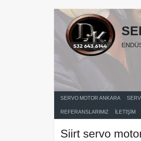
Skip
to
content
SE
ENDÜS
SERVO MOTOR ANKARA
SERV
REFERANSLARIMIZ
İLETIŞIM
Siirt servo moto