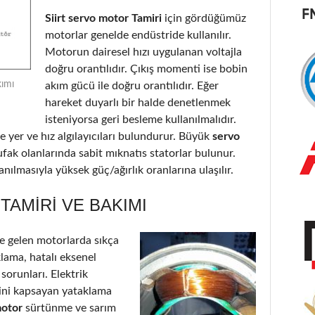
Siirt servo motor Tamiri
için gördüğümüz
motorlar genelde endüstride kullanılır.
Motorun dairesel hızı uygulanan voltajla
doğru orantılıdır. Çıkış momenti ise bobin
kımı
akım gücü ile doğru orantılıdır. Eğer
hareket duyarlı bir halde denetlenmek
isteniyorsa geri besleme kullanılmalıdır.
 yer ve hız algılayıcıları bulundurur. Büyük
servo
ufak olanlarında sabit mıknatıs statorlar bulunur.
nılmasıyla yüksek güç/ağırlık oranlarına ulaşılır.
TAMIRI VE BAKIMI
 gelen motorlarda sıkça
klama, hatalı eksenel
 sorunları. Elektrik
’ini kapsayan yataklama
motor
sürtünme ve sarım