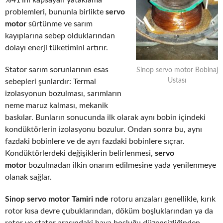
%41’ini kapsayan yataklama
problemleri, bununla birlikte
servo
motor
sürtünme ve sarım
kayıplarına sebep olduklarından
dolayı enerji tüketimini artırır.
Stator sarım sorunlarının esas
Sinop servo motor Bobinaj
Ustası
sebepleri şunlardır: Termal
izolasyonun bozulması, sarımların
neme maruz kalması, mekanik
baskılar. Bunların sonucunda ilk olarak aynı bobin içindeki
kondüktörlerin izolasyonu bozulur. Ondan sonra bu, aynı
fazdaki bobinlere ve de ayrı fazdaki bobinlere sıçrar.
Kondüktörlerdeki değişiklerin belirlenmesi,
servo
motor
bozulmadan ilkin onarım edilmesine yada yenilenmeye
olanak sağlar.
Sinop servo motor Tamiri nde
rotoru arızaları genellikle, kırık
rotor kısa devre çubuklarından, döküm boşluklarından ya da