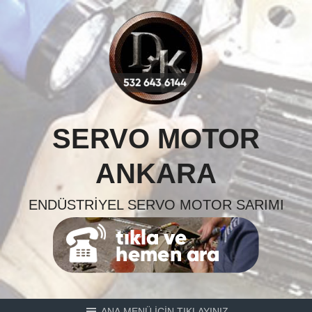
Skip
to
content
SERVO MOTOR
ANKARA
ENDÜSTRIYEL SERVO MOTOR SARIMI
ANA MENÜ İÇİN TIKLAYINIZ