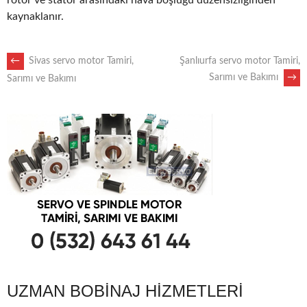
rotor ve stator arasındaki hava boşluğu düzensizliğinden
kaynaklanır.
POST
←
Sivas servo motor Tamiri,
Şanlıurfa servo motor Tamiri,
Sarımı ve Bakımı
→
Sarımı ve Bakımı
NAVIGATION
UZMAN BOBINAJ HIZMETLERI