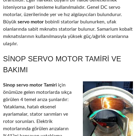
orantılıdır. Eğer hareket duyarlı bir halde denetlenmek
isteniyorsa geri besleme kullanılmalıdır. Genel DC servo
motorlar, üzerilerinde yer ve hız algılayıcıları bulundurur.
Büyük
servo motor
bobinli statorlar bulunurken, ufak
olanlarında sabit mıknatıs statorlar bulunur. Samarium kobalt
mıknatıslarının kullanılmasıyla yüksek güç/ağırlık oranlarına
ulaşılır.
SINOP SERVO MOTOR TAMIRI VE
BAKIMI
Sinop servo motor Tamiri
için
önümüze gelen motorlarda sıkça
görülen 4 temel arıza şunlardır:
Yataklama, hatalı eksenel
ayarlamalar, stator sarımları ve
rotor sorunları. Elektrik
motorlarında görülen arızaların