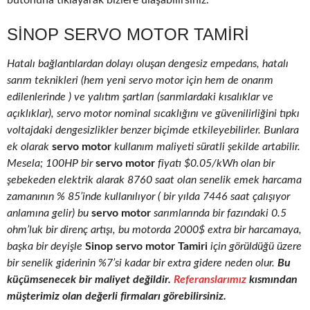
butonuna tıklayarak bizlere ulaşabilirsiniz.
SINOP SERVO MOTOR TAMIRI
Hatalı bağlantılardan dolayı oluşan dengesiz empedans, hatalı
sarım teknikleri (hem yeni servo motor için hem de onarım
edilenlerinde ) ve yalıtım şartları (sarımlardaki kısalıklar ve
açıklıklar), servo motor nominal sıcaklığını ve güvenilirliğini tıpkı
voltajdaki dengesizlikler benzer biçimde etkileyebilirler. Bunlara
ek olarak
servo motor
kullanım maliyeti süratli şekilde artabilir.
Mesela; 100HP bir
servo motor
fiyatı $0.05/kWh olan bir
şebekeden elektrik alarak 8760 saat olan senelik emek harcama
zamanının % 85’inde kullanılıyor ( bir yılda 7446 saat çalışıyor
anlamına gelir) bu
servo motor
sarımlarında bir fazındaki 0.5
ohm’luk bir direnç artışı, bu motorda 2000$ extra bir harcamaya,
başka bir deyişle
Sinop servo motor Tamiri
için görüldüğü üzere
bir senelik giderinin %7’si kadar bir extra gidere neden olur.
Bu
küçümsenecek bir maliyet değildir.
Referanslarımız
kısmından
müşterimiz olan değerli firmaları görebilirsiniz.