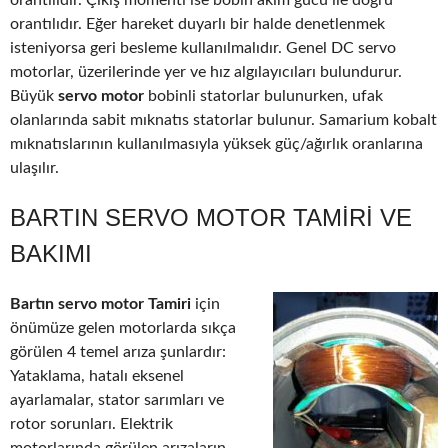
orantılıdır. Çıkış momenti ise bobin akım gücü ile doğru
orantılıdır. Eğer hareket duyarlı bir halde denetlenmek
isteniyorsa geri besleme kullanılmalıdır. Genel DC servo
motorlar, üzerilerinde yer ve hız algılayıcıları bulundurur.
Büyük
servo motor
bobinli statorlar bulunurken, ufak
olanlarında sabit mıknatıs statorlar bulunur. Samarium kobalt
mıknatıslarının kullanılmasıyla yüksek güç/ağırlık oranlarına
ulaşılır.
BARTIN SERVO MOTOR TAMIRI VE
BAKIMI
Bartın servo motor Tamiri
için
önümüze gelen motorlarda sıkça
görülen 4 temel arıza şunlardır:
Yataklama, hatalı eksenel
ayarlamalar, stator sarımları ve
rotor sorunları. Elektrik