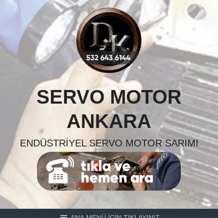
Skip
to
content
SERVO MOTOR
ANKARA
ENDÜSTRIYEL SERVO MOTOR SARIMI
ANA MENÜ İÇİN TIKLAYINIZ