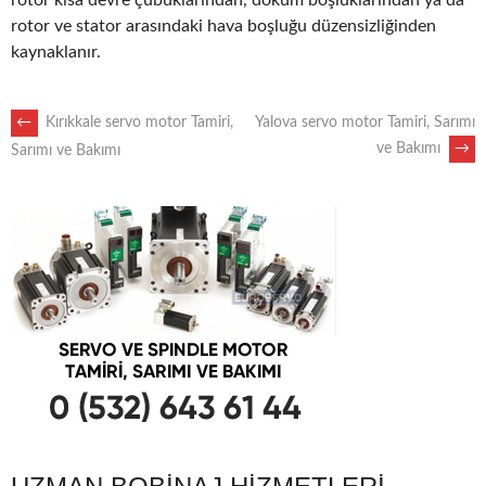
rotor kısa devre çubuklarından, döküm boşluklarından ya da
rotor ve stator arasındaki hava boşluğu düzensizliğinden
kaynaklanır.
POST
←
Kırıkkale servo motor Tamiri,
Yalova servo motor Tamiri, Sarımı
ve Bakımı
→
Sarımı ve Bakımı
NAVIGATION