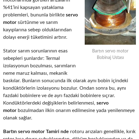
motorlarında görülen arızaların
%41’ini kapsayan yataklama
problemleri, bununla birlikte
servo
motor
sürtünme ve sarım
kayıplarına sebep olduklarından
dolayı enerji tüketimini artırır.
Stator sarım sorunlarının esas
Bartın servo motor
Bobinaj Ustası
sebepleri şunlardır: Termal
izolasyonun bozulması, sarımların
neme maruz kalması, mekanik
baskılar. Bunların sonucunda ilk olarak aynı bobin içindeki
kondüktörlerin izolasyonu bozulur. Ondan sonra bu, aynı
fazdaki bobinlere ve de ayrı fazdaki bobinlere sıçrar.
Kondüktörlerdeki değişiklerin belirlenmesi,
servo
motor
bozulmadan ilkin onarım edilmesine yada yenilenmeye
olanak sağlar.
Bartın servo motor Tamiri nde
rotoru arızaları genellikle, kırık