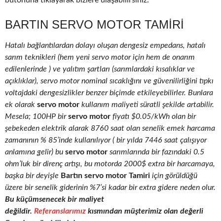
butonuna tıklayarak bizlere ulaşabilirsiniz.
BARTIN SERVO MOTOR TAMIRI
Hatalı bağlantılardan dolayı oluşan dengesiz empedans, hatalı
sarım teknikleri (hem yeni servo motor için hem de onarım
edilenlerinde ) ve yalıtım şartları (sarımlardaki kısalıklar ve
açıklıklar), servo motor nominal sıcaklığını ve güvenilirliğini tıpkı
voltajdaki dengesizlikler benzer biçimde etkileyebilirler. Bunlara
ek olarak
servo motor
kullanım maliyeti süratli şekilde artabilir.
Mesela; 100HP bir
servo motor
fiyatı $0.05/kWh olan bir
şebekeden elektrik alarak 8760 saat olan senelik emek harcama
zamanının % 85’inde kullanılıyor ( bir yılda 7446 saat çalışıyor
anlamına gelir) bu
servo motor
sarımlarında bir fazındaki 0.5
ohm’luk bir direnç artışı, bu motorda 2000$ extra bir harcamaya,
başka bir deyişle
Bartın servo motor Tamiri
için görüldüğü
üzere bir senelik giderinin %7’si kadar bir extra gidere neden olur.
Bu küçümsenecek bir maliyet
değildir.
Referanslarımız
kısmından müşterimiz olan değerli