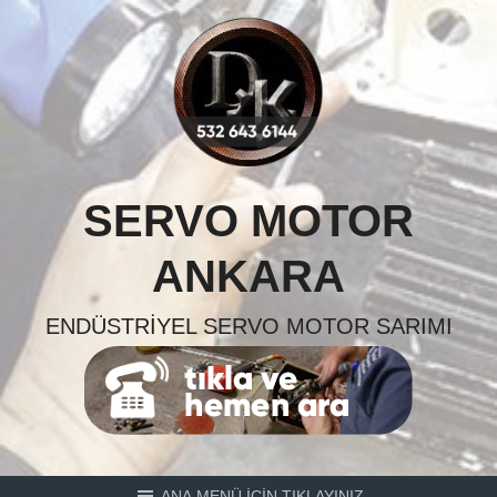
Skip
to
content
SERVO MOTOR
ANKARA
ENDÜSTRIYEL SERVO MOTOR SARIMI
ANA MENÜ İÇİN TIKLAYINIZ