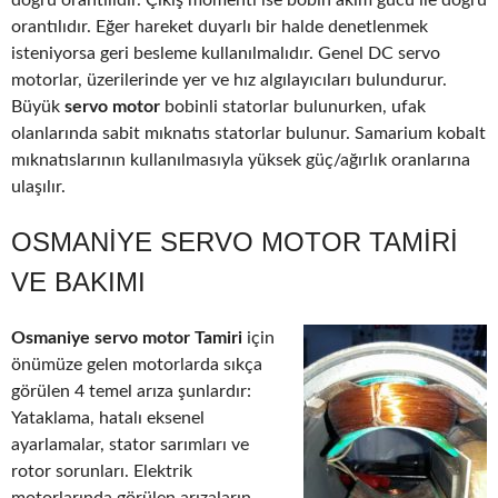
doğru orantılıdır. Çıkış momenti ise bobin akım gücü ile doğru
orantılıdır. Eğer hareket duyarlı bir halde denetlenmek
isteniyorsa geri besleme kullanılmalıdır. Genel DC servo
motorlar, üzerilerinde yer ve hız algılayıcıları bulundurur.
Büyük
servo motor
bobinli statorlar bulunurken, ufak
olanlarında sabit mıknatıs statorlar bulunur. Samarium kobalt
mıknatıslarının kullanılmasıyla yüksek güç/ağırlık oranlarına
ulaşılır.
OSMANIYE SERVO MOTOR TAMIRI
VE BAKIMI
Osmaniye servo motor Tamiri
için
önümüze gelen motorlarda sıkça
görülen 4 temel arıza şunlardır:
Yataklama, hatalı eksenel
ayarlamalar, stator sarımları ve
rotor sorunları. Elektrik