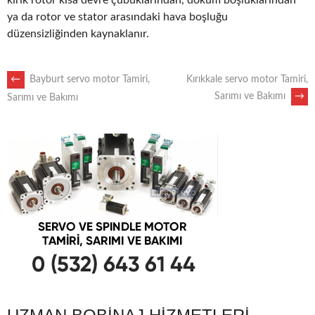
kırık rotor kısa devre çubuklarından, döküm boşluklarından
ya da rotor ve stator arasındaki hava boşluğu
düzensizliğinden kaynaklanır.
POST
←
Bayburt servo motor Tamiri,
Kırıkkale servo motor Tamiri,
Sarımı ve Bakımı
→
Sarımı ve Bakımı
NAVIGATION