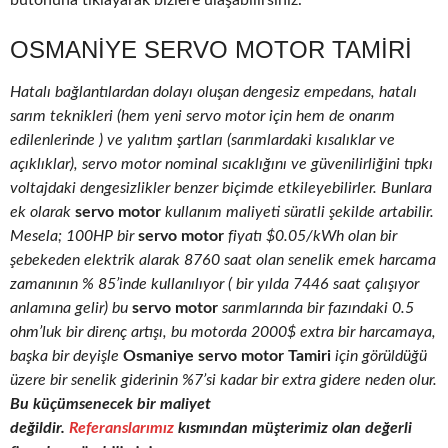
butonuna tıklayarak bizlere ulaşabilirsiniz.
OSMANIYE SERVO MOTOR TAMIRI
Hatalı bağlantılardan dolayı oluşan dengesiz empedans, hatalı
sarım teknikleri (hem yeni servo motor için hem de onarım
edilenlerinde ) ve yalıtım şartları (sarımlardaki kısalıklar ve
açıklıklar), servo motor nominal sıcaklığını ve güvenilirliğini tıpkı
voltajdaki dengesizlikler benzer biçimde etkileyebilirler. Bunlara
ek olarak
servo motor
kullanım maliyeti süratli şekilde artabilir.
Mesela; 100HP bir
servo motor
fiyatı $0.05/kWh olan bir
şebekeden elektrik alarak 8760 saat olan senelik emek harcama
zamanının % 85’inde kullanılıyor ( bir yılda 7446 saat çalışıyor
anlamına gelir) bu
servo motor
sarımlarında bir fazındaki 0.5
ohm’luk bir direnç artışı, bu motorda 2000$ extra bir harcamaya,
başka bir deyişle
Osmaniye servo motor Tamiri
için görüldüğü
üzere bir senelik giderinin %7’si kadar bir extra gidere neden olur.
Bu küçümsenecek bir maliyet
değildir.
Referanslarımız
kısmından müşterimiz olan değerli