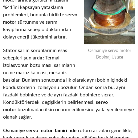
motorlarında görülen arızaların
%41’ini kapsayan yataklama
problemleri, bununla birlikte
servo
motor
sürtünme ve sarım
kayıplarına sebep olduklarından
dolayı enerji tüketimini artırır.
Stator sarım sorunlarının esas
Osmaniye servo motor
Bobinaj Ustası
sebepleri şunlardır: Termal
izolasyonun bozulması, sarımların
neme maruz kalması, mekanik
baskılar. Bunların sonucunda ilk olarak aynı bobin içindeki
kondüktörlerin izolasyonu bozulur. Ondan sonra bu, aynı
fazdaki bobinlere ve de ayrı fazdaki bobinlere sıçrar.
Kondüktörlerdeki değişiklerin belirlenmesi,
servo
motor
bozulmadan ilkin onarım edilmesine yada yenilenmeye
olanak sağlar.
Osmaniye servo motor Tamiri nde
rotoru arızaları genellikle,