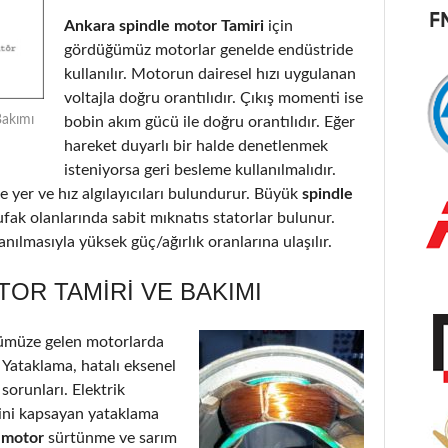
Ankara spindle motor Tamiri
için
gördüğümüz motorlar genelde endüstride
kullanılır. Motorun dairesel hızı uygulanan
voltajla doğru orantılıdır. Çıkış momenti ise
Bakımı
bobin akım gücü ile doğru orantılıdır. Eğer
hareket duyarlı bir halde denetlenmek
isteniyorsa geri besleme kullanılmalıdır.
 yer ve hız algılayıcıları bulundurur. Büyük
spindle
ufak olanlarında sabit mıknatıs statorlar bulunur.
nılmasıyla yüksek güç/ağırlık oranlarına ulaşılır.
OR TAMIRI VE BAKIMI
ümüze gelen motorlarda
: Yataklama, hatalı eksenel
 sorunları. Elektrik
’ini kapsayan yataklama
e motor
sürtünme ve sarım