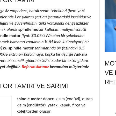
ngesiz empedans, hatalı sarım teknikleri (hem yeni
erinde ) ve yalıtım şartları (sarımlardaki kısalıklar ve
ığını ve güvenilirliğini tıpkı voltajdaki dengesizlikler
a ek olarak
spindle motor
kullanım maliyeti süratli
indle motor
fiyatı $0.05/kWh olan bir şebekeden
 emek harcama zamanının % 85’inde kullanılıyor ( bir
r) bu
spindle motor
sarımlarında bir fazındaki 0.5
2000$ extra bir harcamaya, başka bir deyişle
Ankara
ere bir senelik giderinin %7’si kadar bir extra gidere
MOT
et değildir.
Referanslarımız
kısmından müşterimiz
VE 
RE
OR TAMIRI VE SARIMI
spindle motor
dönen kısım (endüvi), duran
kısım (endüktör), yatak, kapak, fırça ve
kolektörden oluşur.