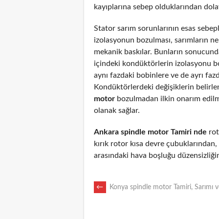
kayıplarına sebep olduklarından dolayı
Stator sarım sorunlarının esas sebepl
izolasyonun bozulması, sarımların n
mekanik baskılar. Bunların sonucunda
içindeki kondüktörlerin izolasyonu 
aynı fazdaki bobinlere ve de ayrı fazd
Kondüktörlerdeki değişiklerin belirl
motor
bozulmadan ilkin onarım edil
olanak sağlar.
Ankara spindle motor Tamiri nde
rot
kırık rotor kısa devre çubuklarından
arasındaki hava boşluğu düzensizliği
POST
←
Konya spindle motor Tamiri, Sarımı 