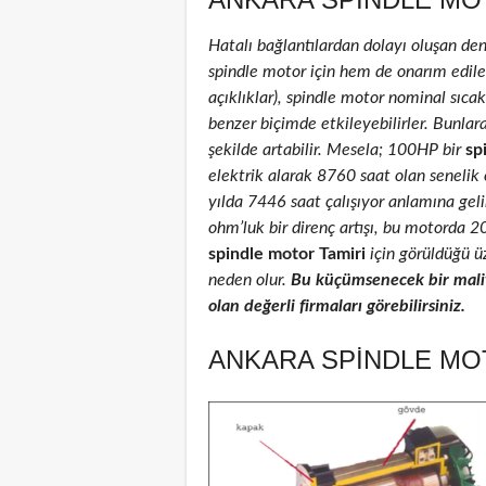
Hatalı bağlantılardan dolayı oluşan de
spindle motor için hem de onarım edilenl
açıklıklar), spindle motor nominal sıcakl
benzer biçimde etkileyebilirler. Bunlar
şekilde artabilir. Mesela; 100HP bir
sp
elektrik alarak 8760 saat olan senelik
yılda 7446 saat çalışıyor anlamına geli
ohm’luk bir direnç artışı, bu motorda 
spindle motor Tamiri
için görüldüğü üz
neden olur.
Bu küçümsenecek bir maliy
olan değerli firmaları görebilirsiniz.
ANKARA SPINDLE MOT