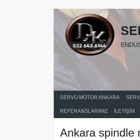
Skip
to
content
SE
ENDÜS
SERVO MOTOR ANKARA
SERV
REFERANSLARIMIZ
İLETIŞIM
Ankara spindle 