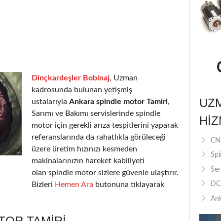
Dinçkardeşler Bobinaj
, Uzman
kadrosunda bulunan yetişmiş
UZ
ustalarıyla
Ankara spindle motor Tamiri
,
Sarımı ve Bakımı servislerinde spindle
HIZ
motor için gerekli arıza tespitlerini yaparak
referanslarında da rahatlıkla görüleceği
CNC
üzere üretim hızınızı kesmeden
Spi
makinalarınızın hareket kabiliyeti
Ser
olan spindle motor sizlere güvenle ulaştırır.
Bizleri
Hemen Ara
butonuna tıklayarak
DC 
Ank
TOR TAMIRI