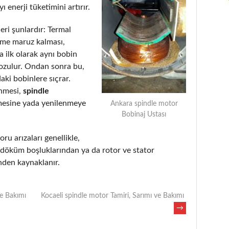
 enerji tüketimini artırır.
eri şunlardır: Termal
eme maruz kalması,
 ilk olarak aynı bobin
bozulur. Ondan sonra bu,
aki bobinlere sıçrar.
enmesi,
spindle
mesine yada yenilenmeye
Ankara spindle motor
Bobinaj Ustası
oru arızaları genellikle,
, döküm boşluklarından ya da rotor ve stator
nden kaynaklanır.
ve Bakımı
Kocaeli spindle motor Tamiri, Sarımı ve Bakımı
→