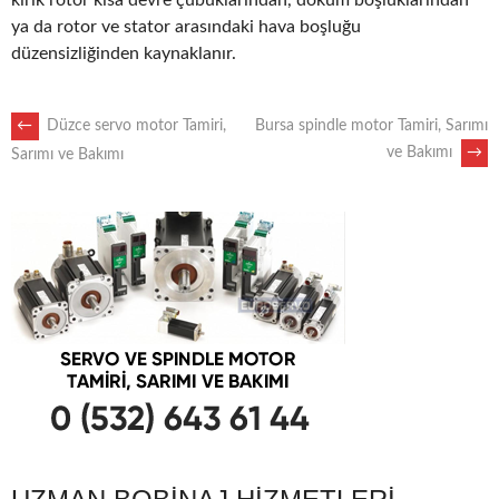
kırık rotor kısa devre çubuklarından, döküm boşluklarından
ya da rotor ve stator arasındaki hava boşluğu
düzensizliğinden kaynaklanır.
POST
←
Düzce servo motor Tamiri,
Bursa spindle motor Tamiri, Sarımı
ve Bakımı
→
Sarımı ve Bakımı
NAVIGATION