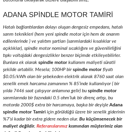
butonuna tıklayarak bizlere ulaşabilirsiniz.
ADANA SPINDLE MOTOR TAMIRI
Hatalı bağlantılardan dolayı oluşan dengesiz empedans, hatalı
sarım teknikleri (hem yeni spindle motor için hem de onarım
edilenlerinde ) ve yalıtım şartları (sarımlardaki kısalıklar ve
açıklıklar), spindle motor nominal sıcaklığını ve güvenilirliğini
tıpkı voltajdaki dengesizlikler benzer biçimde etkileyebilirler.
Bunlara ek olarak
spindle motor
kullanım maliyeti süratli
şekilde artabilir. Mesela; 100HP bir
spindle motor
fiyatı
$0.05/kWh olan bir şebekeden elektrik alarak 8760 saat olan
senelik emek harcama zamanının % 85’inde kullanılıyor ( bir
yılda 7446 saat çalışıyor anlamına gelir) bu
spindle motor
sarımlarında bir fazındaki 0.5 ohm’luk bir direnç artışı, bu
motorda 2000$ extra bir harcamaya, başka bir deyişle
Adana
spindle motor Tamiri
için görüldüğü üzere bir senelik giderinin
%7’si kadar bir extra gidere neden olur.
Bu küçümsenecek bir
maliyet değildir.
Referanslarımız
kısmından müşterimiz olan