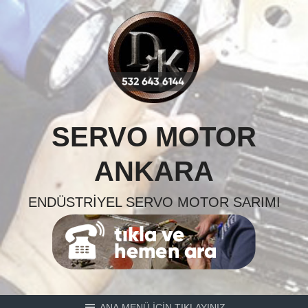
Skip
to
content
SERVO MOTOR
ANKARA
ENDÜSTRIYEL SERVO MOTOR SARIMI
ANA MENÜ İÇİN TIKLAYINIZ