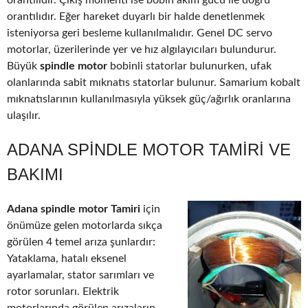
orantılıdır. Çıkış momenti ise bobin akım gücü ile doğru
orantılıdır. Eğer hareket duyarlı bir halde denetlenmek
isteniyorsa geri besleme kullanılmalıdır. Genel DC servo
motorlar, üzerilerinde yer ve hız algılayıcıları bulundurur.
Büyük
spindle motor
bobinli statorlar bulunurken, ufak
olanlarında sabit mıknatıs statorlar bulunur. Samarium kobalt
mıknatıslarının kullanılmasıyla yüksek güç/ağırlık oranlarına
ulaşılır.
ADANA SPINDLE MOTOR TAMIRI VE
BAKIMI
Adana spindle motor Tamiri
için
önümüze gelen motorlarda sıkça
görülen 4 temel arıza şunlardır:
Yataklama, hatalı eksenel
ayarlamalar, stator sarımları ve
rotor sorunları. Elektrik