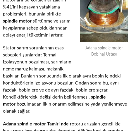
motorlarında görülen arızaların
%41’ini kapsayan yataklama
problemleri, bununla birlikte
spindle motor
sürtünme ve sarım
kayıplarına sebep olduklarından
dolayı enerji tüketimini artırır.
Stator sarım sorunlarının esas
Adana spindle motor
Bobinaj Ustası
sebepleri şunlardır: Termal
izolasyonun bozulması, sarımların
neme maruz kalması, mekanik
baskılar. Bunların sonucunda ilk olarak aynı bobin içindeki
kondüktörlerin izolasyonu bozulur. Ondan sonra bu, aynı
fazdaki bobinlere ve de ayrı fazdaki bobinlere sıçrar.
Kondüktörlerdeki değişiklerin belirlenmesi,
spindle
motor
bozulmadan ilkin onarım edilmesine yada yenilenmeye
olanak sağlar.
Adana spindle motor Tamiri nde
rotoru arızaları genellikle,