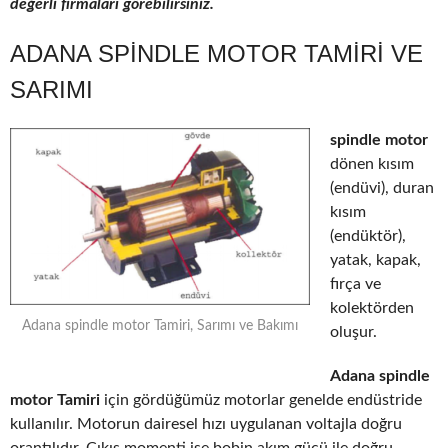
değerli firmaları görebilirsiniz.
ADANA SPINDLE MOTOR TAMIRI VE
SARIMI
spindle motor
dönen kısım
(endüvi), duran
kısım
(endüktör),
yatak, kapak,
fırça ve
kolektörden
Adana spindle motor Tamiri, Sarımı ve Bakımı
oluşur.
Adana spindle
motor Tamiri
için gördüğümüz motorlar genelde endüstride
kullanılır. Motorun dairesel hızı uygulanan voltajla doğru