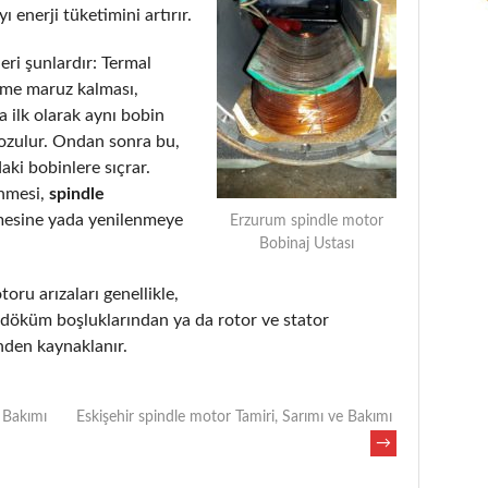
 enerji tüketimini artırır.
eri şunlardır: Termal
eme maruz kalması,
 ilk olarak aynı bobin
bozulur. Ondan sonra bu,
aki bobinlere sıçrar.
enmesi,
spindle
mesine yada yenilenmeye
Erzurum spindle motor
Bobinaj Ustası
toru arızaları genellikle,
, döküm boşluklarından ya da rotor ve stator
nden kaynaklanır.
 Bakımı
Eskişehir spindle motor Tamiri, Sarımı ve Bakımı
→