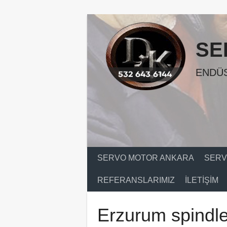
Skip
to
content
SE
ENDÜS
SERVO MOTOR ANKARA
SERV
REFERANSLARIMIZ
İLETIŞIM
Erzurum spindle