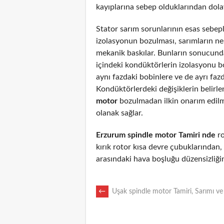
kayıplarına sebep olduklarından dolayı
Stator sarım sorunlarının esas sebepl
izolasyonun bozulması, sarımların n
mekanik baskılar. Bunların sonucunda
içindeki kondüktörlerin izolasyonu 
aynı fazdaki bobinlere ve de ayrı fazd
Kondüktörlerdeki değişiklerin belirl
motor
bozulmadan ilkin onarım edil
olanak sağlar.
Erzurum spindle motor Tamiri nde
ro
kırık rotor kısa devre çubuklarından
arasındaki hava boşluğu düzensizliği
POST
←
Uşak spindle motor Tamiri, Sarımı ve