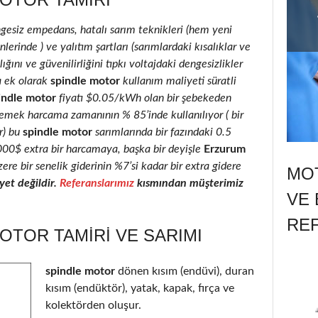
ngesiz empedans, hatalı sarım teknikleri (hem yeni
erinde ) ve yalıtım şartları (sarımlardaki kısalıklar ve
ığını ve güvenilirliğini tıpkı voltajdaki dengesizlikler
a ek olarak
spindle motor
kullanım maliyeti süratli
indle motor
fiyatı $0.05/kWh olan bir şebekeden
 emek harcama zamanının % 85’inde kullanılıyor ( bir
r) bu
spindle motor
sarımlarında bir fazındaki 0.5
2000$ extra bir harcamaya, başka bir deyişle
Erzurum
ere bir senelik giderinin %7’si kadar bir extra gidere
MOT
et değildir.
Referanslarımız
kısmından müşterimiz
VE 
RE
OTOR TAMIRI VE SARIMI
spindle motor
dönen kısım (endüvi), duran
kısım (endüktör), yatak, kapak, fırça ve
kolektörden oluşur.