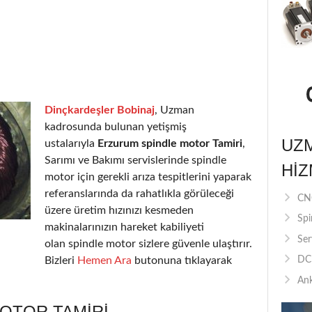
Dinçkardeşler Bobinaj
, Uzman
kadrosunda bulunan yetişmiş
UZ
ustalarıyla
Erzurum spindle motor Tamiri
,
Sarımı ve Bakımı servislerinde spindle
HIZ
motor için gerekli arıza tespitlerini yaparak
referanslarında da rahatlıkla görüleceği
CNC
üzere üretim hızınızı kesmeden
Spi
makinalarınızın hareket kabiliyeti
Ser
olan spindle motor sizlere güvenle ulaştırır.
Bizleri
Hemen Ara
butonuna tıklayarak
DC 
Ank
OTOR TAMIRI