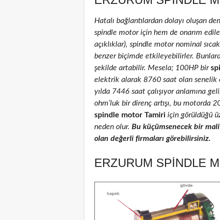
Hatalı bağlantılardan dolayı oluşan de
spindle motor için hem de onarım edilenl
açıklıklar), spindle motor nominal sıcakl
benzer biçimde etkileyebilirler. Bunlar
şekilde artabilir. Mesela; 100HP bir
sp
elektrik alarak 8760 saat olan senelik
yılda 7446 saat çalışıyor anlamına geli
ohm’luk bir direnç artışı, bu motorda 
spindle motor Tamiri
için görüldüğü üz
neden olur.
Bu küçümsenecek bir maliy
olan değerli firmaları görebilirsiniz.
ERZURUM SPINDLE M