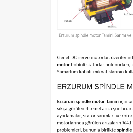
Erzurum spindle motor Tamiri, Sarımı ve
Genel DC servo motorlar, üzerilerinde
motor
bobinli statorlar bulunurken, 
Samarium kobalt mıknatıslarının kulla
ERZURUM SPINDLE MO
Erzurum spindle motor Tamiri
için ö
sıkça görülen 4 temel arıza şunlardır
ayarlamalar, stator sarımları ve rotor
motorlarında görülen arızaların %41
problemleri, bununla birlikte
spindl