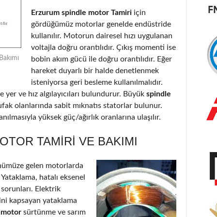
Erzurum spindle motor Tamiri
için
gördüğümüz motorlar genelde endüstride
kullanılır. Motorun dairesel hızı uygulanan
voltajla doğru orantılıdır. Çıkış momenti ise
 Bakımı
bobin akım gücü ile doğru orantılıdır. Eğer
hareket duyarlı bir halde denetlenmek
isteniyorsa geri besleme kullanılmalıdır.
 yer ve hız algılayıcıları bulundurur. Büyük
spindle
ufak olanlarında sabit mıknatıs statorlar bulunur.
nılmasıyla yüksek güç/ağırlık oranlarına ulaşılır.
TOR TAMIRI VE BAKIMI
nümüze gelen motorlarda
: Yataklama, hatalı eksenel
 sorunları. Elektrik
’ini kapsayan yataklama
e motor
sürtünme ve sarım