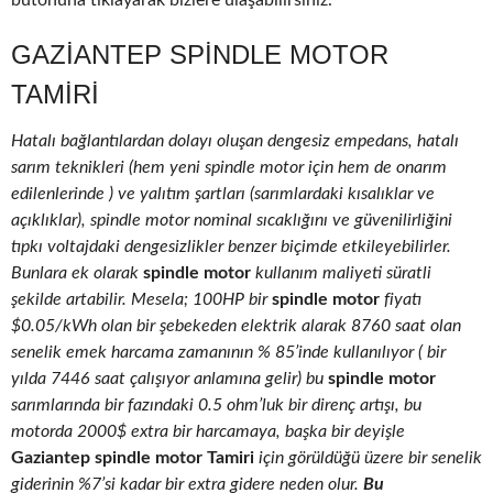
butonuna tıklayarak bizlere ulaşabilirsiniz.
GAZIANTEP SPINDLE MOTOR
TAMIRI
Hatalı bağlantılardan dolayı oluşan dengesiz empedans, hatalı
sarım teknikleri (hem yeni spindle motor için hem de onarım
edilenlerinde ) ve yalıtım şartları (sarımlardaki kısalıklar ve
açıklıklar), spindle motor nominal sıcaklığını ve güvenilirliğini
tıpkı voltajdaki dengesizlikler benzer biçimde etkileyebilirler.
Bunlara ek olarak
spindle motor
kullanım maliyeti süratli
şekilde artabilir. Mesela; 100HP bir
spindle motor
fiyatı
$0.05/kWh olan bir şebekeden elektrik alarak 8760 saat olan
senelik emek harcama zamanının % 85’inde kullanılıyor ( bir
yılda 7446 saat çalışıyor anlamına gelir) bu
spindle motor
sarımlarında bir fazındaki 0.5 ohm’luk bir direnç artışı, bu
motorda 2000$ extra bir harcamaya, başka bir deyişle
Gaziantep spindle motor Tamiri
için görüldüğü üzere bir senelik
giderinin %7’si kadar bir extra gidere neden olur.
Bu