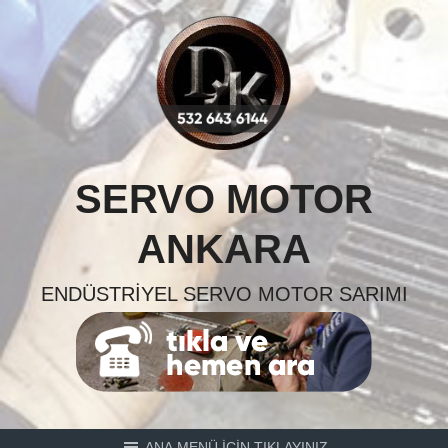
Skip
to
content
SERVO MOTOR
ANKARA
ENDÜSTRIYEL SERVO MOTOR SARIMI
ANA MENÜ İÇİN TIKLAYINIZ