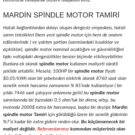
butonuna tıklayarak bizlere ulaşabilirsiniz.
MARDIN SPINDLE MOTOR TAMIRI
Hatalı bağlantılardan dolayı oluşan dengesiz empedans, hatalı
sarım teknikleri (hem yeni spindle motor için hem de onarım
edilenlerinde ) ve yalıtım şartları (sarımlardaki kısalıklar ve
açıklıklar), spindle motor nominal sıcaklığını ve güvenilirliğini
tıpkı voltajdaki dengesizlikler benzer biçimde etkileyebilirler.
Bunlara ek olarak
spindle motor
kullanım maliyeti süratli
şekilde artabilir. Mesela; 100HP bir
spindle motor
fiyatı
$0.05/kWh olan bir şebekeden elektrik alarak 8760 saat olan
senelik emek harcama zamanının % 85’inde kullanılıyor ( bir
yılda 7446 saat çalışıyor anlamına gelir) bu
spindle motor
sarımlarında bir fazındaki 0.5 ohm’luk bir direnç artışı, bu
motorda 2000$ extra bir harcamaya, başka bir deyişle
Mardin
spindle motor Tamiri
için görüldüğü üzere bir senelik giderinin
%7’si kadar bir extra gidere neden olur.
Bu küçümsenecek bir
maliyet değildir.
Referanslarımız
kısmından müşterimiz olan