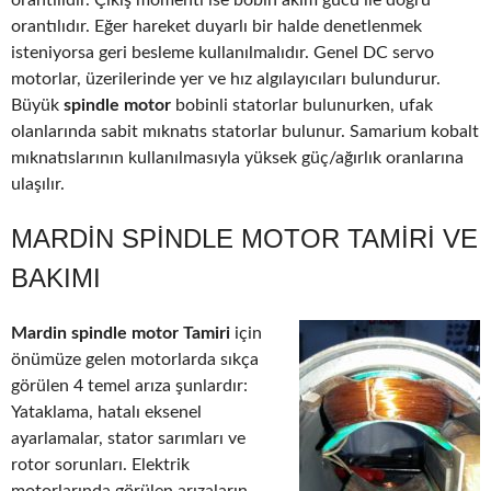
orantılıdır. Çıkış momenti ise bobin akım gücü ile doğru
orantılıdır. Eğer hareket duyarlı bir halde denetlenmek
isteniyorsa geri besleme kullanılmalıdır. Genel DC servo
motorlar, üzerilerinde yer ve hız algılayıcıları bulundurur.
Büyük
spindle motor
bobinli statorlar bulunurken, ufak
olanlarında sabit mıknatıs statorlar bulunur. Samarium kobalt
mıknatıslarının kullanılmasıyla yüksek güç/ağırlık oranlarına
ulaşılır.
MARDIN SPINDLE MOTOR TAMIRI VE
BAKIMI
Mardin spindle motor Tamiri
için
önümüze gelen motorlarda sıkça
görülen 4 temel arıza şunlardır:
Yataklama, hatalı eksenel
ayarlamalar, stator sarımları ve
rotor sorunları. Elektrik