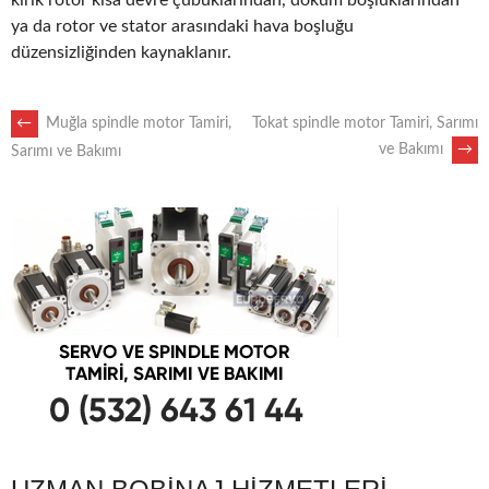
kırık rotor kısa devre çubuklarından, döküm boşluklarından
ya da rotor ve stator arasındaki hava boşluğu
düzensizliğinden kaynaklanır.
POST
←
Muğla spindle motor Tamiri,
Tokat spindle motor Tamiri, Sarımı
ve Bakımı
→
Sarımı ve Bakımı
NAVIGATION