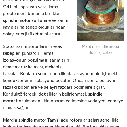
motorlarında görülen arızaların
%41’ini kapsayan yataklama
problemleri, bununla birlikte
spindle motor
sürtünme ve sarım
kayıplarına sebep olduklarından
dolayı enerji tüketimini artırır.
Stator sarım sorunlarının esas
Mardin spindle motor
Bobinaj Ustası
sebepleri şunlardır: Termal
izolasyonun bozulması, sarımların
neme maruz kalması, mekanik
baskılar. Bunların sonucunda ilk olarak aynı bobin içindeki
kondüktörlerin izolasyonu bozulur. Ondan sonra bu, aynı
fazdaki bobinlere ve de ayrı fazdaki bobinlere sıçrar.
Kondüktörlerdeki değişiklerin belirlenmesi,
spindle
motor
bozulmadan ilkin onarım edilmesine yada yenilenmeye
olanak sağlar.
Mardin spindle motor Tamiri nde
rotoru arızaları genellikle,