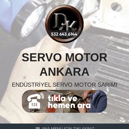
Skip
to
content
SERVO MOTOR
ANKARA
ENDÜSTRIYEL SERVO MOTOR SARIMI
ANA MENÜ İÇİN TIKLAYINIZ