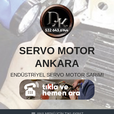
Skip
to
content
SERVO MOTOR
ANKARA
ENDÜSTRIYEL SERVO MOTOR SARIMI
ANA MENÜ İÇİN TIKLAYINIZ