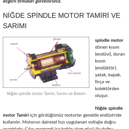
değerli firmaları görebilirsiniz.
NIĞDE SPINDLE MOTOR TAMIRI VE
SARIMI
spindle motor
dönen kısım
(endüvi), duran
kısım
(endüktör),
yatak, kapak,
fırça ve
kolektörden
Niğde spindle motor Tamiri, Sarımı ve Bakımı
oluşur.
Niğde spindle
motor Tamiri
için gördüğümüz motorlar genelde endüstride
kullanılır. Motorun dairesel hızı uygulanan voltajla doğru