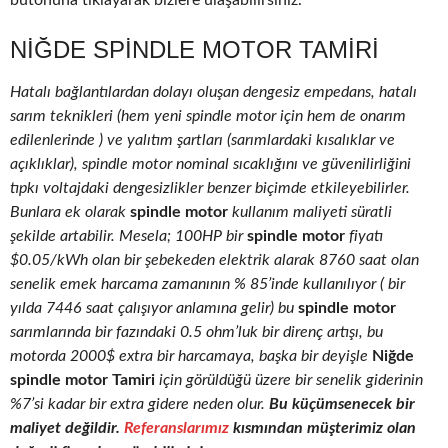
butonuna tıklayarak bizlere ulaşabilirsiniz.
NIĞDE SPINDLE MOTOR TAMIRI
Hatalı bağlantılardan dolayı oluşan dengesiz empedans, hatalı
sarım teknikleri (hem yeni spindle motor için hem de onarım
edilenlerinde ) ve yalıtım şartları (sarımlardaki kısalıklar ve
açıklıklar), spindle motor nominal sıcaklığını ve güvenilirliğini
tıpkı voltajdaki dengesizlikler benzer biçimde etkileyebilirler.
Bunlara ek olarak
spindle motor
kullanım maliyeti süratli
şekilde artabilir. Mesela; 100HP bir
spindle motor
fiyatı
$0.05/kWh olan bir şebekeden elektrik alarak 8760 saat olan
senelik emek harcama zamanının % 85’inde kullanılıyor ( bir
yılda 7446 saat çalışıyor anlamına gelir) bu
spindle motor
sarımlarında bir fazındaki 0.5 ohm’luk bir direnç artışı, bu
motorda 2000$ extra bir harcamaya, başka bir deyişle
Niğde
spindle motor Tamiri
için görüldüğü üzere bir senelik giderinin
%7’si kadar bir extra gidere neden olur.
Bu küçümsenecek bir
maliyet değildir.
Referanslarımız
kısmından müşterimiz olan