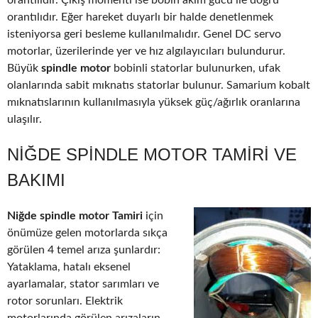
orantılıdır. Çıkış momenti ise bobin akım gücü ile doğru
orantılıdır. Eğer hareket duyarlı bir halde denetlenmek
isteniyorsa geri besleme kullanılmalıdır. Genel DC servo
motorlar, üzerilerinde yer ve hız algılayıcıları bulundurur.
Büyük
spindle motor
bobinli statorlar bulunurken, ufak
olanlarında sabit mıknatıs statorlar bulunur. Samarium kobalt
mıknatıslarının kullanılmasıyla yüksek güç/ağırlık oranlarına
ulaşılır.
NIĞDE SPINDLE MOTOR TAMIRI VE
BAKIMI
Niğde spindle motor Tamiri
için
önümüze gelen motorlarda sıkça
görülen 4 temel arıza şunlardır:
Yataklama, hatalı eksenel
ayarlamalar, stator sarımları ve
rotor sorunları. Elektrik