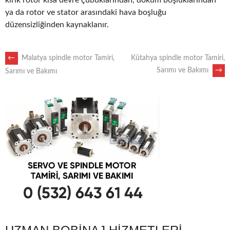
kırık rotor kısa devre çubuklarından, döküm boşluklarından
ya da rotor ve stator arasındaki hava boşluğu
düzensizliğinden kaynaklanır.
POST
←
Malatya spindle motor Tamiri,
Kütahya spindle motor Tamiri,
Sarımı ve Bakımı
→
Sarımı ve Bakımı
NAVIGATION