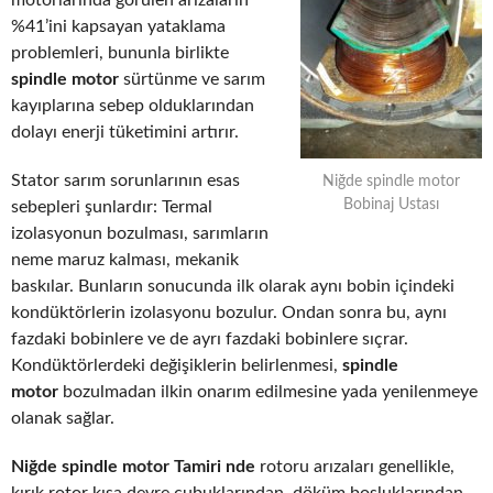
motorlarında görülen arızaların
%41’ini kapsayan yataklama
problemleri, bununla birlikte
spindle motor
sürtünme ve sarım
kayıplarına sebep olduklarından
dolayı enerji tüketimini artırır.
Stator sarım sorunlarının esas
Niğde spindle motor
Bobinaj Ustası
sebepleri şunlardır: Termal
izolasyonun bozulması, sarımların
neme maruz kalması, mekanik
baskılar. Bunların sonucunda ilk olarak aynı bobin içindeki
kondüktörlerin izolasyonu bozulur. Ondan sonra bu, aynı
fazdaki bobinlere ve de ayrı fazdaki bobinlere sıçrar.
Kondüktörlerdeki değişiklerin belirlenmesi,
spindle
motor
bozulmadan ilkin onarım edilmesine yada yenilenmeye
olanak sağlar.
Niğde spindle motor Tamiri nde
rotoru arızaları genellikle,