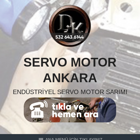
Skip
to
content
SERVO MOTOR
ANKARA
ENDÜSTRIYEL SERVO MOTOR SARIMI
ANA MENÜ İÇİN TIKLAYINIZ