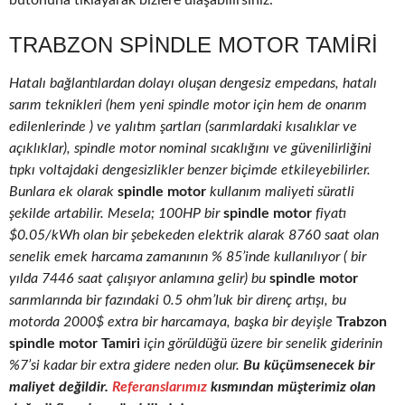
butonuna tıklayarak bizlere ulaşabilirsiniz.
TRABZON SPINDLE MOTOR TAMIRI
Hatalı bağlantılardan dolayı oluşan dengesiz empedans, hatalı
sarım teknikleri (hem yeni spindle motor için hem de onarım
edilenlerinde ) ve yalıtım şartları (sarımlardaki kısalıklar ve
açıklıklar), spindle motor nominal sıcaklığını ve güvenilirliğini
tıpkı voltajdaki dengesizlikler benzer biçimde etkileyebilirler.
Bunlara ek olarak
spindle motor
kullanım maliyeti süratli
şekilde artabilir. Mesela; 100HP bir
spindle motor
fiyatı
$0.05/kWh olan bir şebekeden elektrik alarak 8760 saat olan
senelik emek harcama zamanının % 85’inde kullanılıyor ( bir
yılda 7446 saat çalışıyor anlamına gelir) bu
spindle motor
sarımlarında bir fazındaki 0.5 ohm’luk bir direnç artışı, bu
motorda 2000$ extra bir harcamaya, başka bir deyişle
Trabzon
spindle motor Tamiri
için görüldüğü üzere bir senelik giderinin
%7’si kadar bir extra gidere neden olur.
Bu küçümsenecek bir
maliyet değildir.
Referanslarımız
kısmından müşterimiz olan