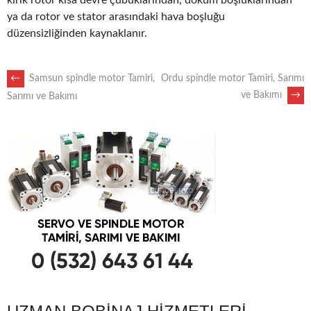
kırık rotor kısa devre çubuklarından, döküm boşluklarından
ya da rotor ve stator arasındaki hava boşluğu
düzensizliğinden kaynaklanır.
POST
←
Samsun spindle motor Tamiri,
Ordu spindle motor Tamiri, Sarımı
ve Bakımı
→
Sarımı ve Bakımı
NAVIGATION