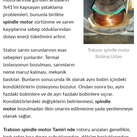
motorlarında görülen arızaların
%41’ini kapsayan yataklama
problemleri, bununla birlikte
spindle motor
sürtünme ve sarım
kayıplarına sebep olduklarından
dolayı enerji tüketimini artırır.
Stator sarım sorunlarının esas
Trabzon spindle motor
Bobinaj Ustası
sebepleri şunlardır: Termal
izolasyonun bozulması, sarımların
neme maruz kalması, mekanik
baskılar. Bunların sonucunda ilk olarak aynı bobin içindeki
kondüktörlerin izolasyonu bozulur. Ondan sonra bu, aynı
fazdaki bobinlere ve de ayrı fazdaki bobinlere sıçrar.
Kondüktörlerdeki değişiklerin belirlenmesi,
spindle
motor
bozulmadan ilkin onarım edilmesine yada yenilenmeye
olanak sağlar.
Trabzon spindle motor Tamiri nde
rotoru arızaları genellikle,