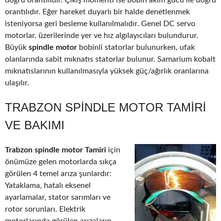
doğru orantılıdır. Çıkış momenti ise bobin akım gücü ile doğru
orantılıdır. Eğer hareket duyarlı bir halde denetlenmek
isteniyorsa geri besleme kullanılmalıdır. Genel DC servo
motorlar, üzerilerinde yer ve hız algılayıcıları bulundurur.
Büyük
spindle motor
bobinli statorlar bulunurken, ufak
olanlarında sabit mıknatıs statorlar bulunur. Samarium kobalt
mıknatıslarının kullanılmasıyla yüksek güç/ağırlık oranlarına
ulaşılır.
TRABZON SPINDLE MOTOR TAMIRI
VE BAKIMI
Trabzon spindle motor Tamiri
için
önümüze gelen motorlarda sıkça
görülen 4 temel arıza şunlardır:
Yataklama, hatalı eksenel
ayarlamalar, stator sarımları ve
rotor sorunları. Elektrik