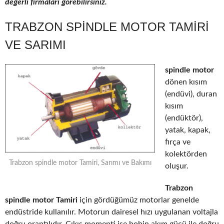
değerli firmaları görebilirsiniz.
TRABZON SPINDLE MOTOR TAMIRI
VE SARIMI
spindle motor
dönen kısım
(endüvi), duran
kısım
(endüktör),
yatak, kapak,
fırça ve
kolektörden
Trabzon spindle motor Tamiri, Sarımı ve Bakımı
oluşur.
Trabzon
spindle motor Tamiri
için gördüğümüz motorlar genelde
endüstride kullanılır. Motorun dairesel hızı uygulanan voltajla