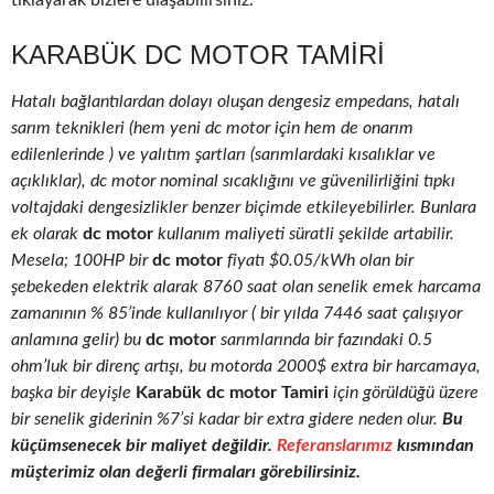
tıklayarak bizlere ulaşabilirsiniz.
KARABÜK DC MOTOR TAMIRI
Hatalı bağlantılardan dolayı oluşan dengesiz empedans, hatalı
sarım teknikleri (hem yeni dc motor için hem de onarım
edilenlerinde ) ve yalıtım şartları (sarımlardaki kısalıklar ve
açıklıklar), dc motor nominal sıcaklığını ve güvenilirliğini tıpkı
voltajdaki dengesizlikler benzer biçimde etkileyebilirler. Bunlara
ek olarak
dc motor
kullanım maliyeti süratli şekilde artabilir.
Mesela; 100HP bir
dc motor
fiyatı $0.05/kWh olan bir
şebekeden elektrik alarak 8760 saat olan senelik emek harcama
zamanının % 85’inde kullanılıyor ( bir yılda 7446 saat çalışıyor
anlamına gelir) bu
dc motor
sarımlarında bir fazındaki 0.5
ohm’luk bir direnç artışı, bu motorda 2000$ extra bir harcamaya,
başka bir deyişle
Karabük dc motor Tamiri
için görüldüğü üzere
bir senelik giderinin %7’si kadar bir extra gidere neden olur.
Bu
küçümsenecek bir maliyet değildir.
Referanslarımız
kısmından
müşterimiz olan değerli firmaları görebilirsiniz.