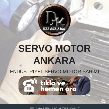
Skip
to
content
SERVO MOTOR
ANKARA
ENDÜSTRIYEL SERVO MOTOR SARIMI
ANA MENÜ İÇİN TIKLAYINIZ