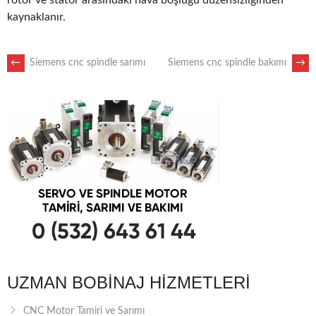
rotor ve stator arasındaki hava boşluğu düzensizliğinden
kaynaklanır.
POST
←
Siemens cnc spindle sarımı
Siemens cnc spindle bakımı
→
NAVIGATION
UZMAN BOBINAJ HIZMETLERI
CNC Motor Tamiri ve Sarımı