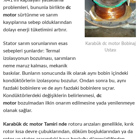
%41’ini kapsayan yataklama
problemleri, bununla birlikte
dc
motor
sürtünme ve sarım
kayıplarına sebep olduklarından
dolayı enerji tüketimini artırır.
Stator sarım sorunlarının esas
Karabük dc motor Bobinaj
Ustası
sebepleri şunlardır: Termal
izolasyonun bozulması, sarımların
neme maruz kalması, mekanik
baskılar. Bunların sonucunda ilk olarak aynı bobin içindeki
kondüktörlerin izolasyonu bozulur. Ondan sonra bu, aynı
fazdaki bobinlere ve de ayrı fazdaki bobinlere sıçrar.
Kondüktörlerdeki değişiklerin belirlenmesi,
dc
motor
bozulmadan ilkin onarım edilmesine yada yenilenmeye
olanak sağlar.
Karabük dc motor Tamiri nde
rotoru arızaları genellikle, kırık
rotor kısa devre çubuklarından, döküm boşluklarından ya da