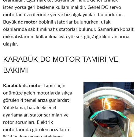
orantılıdır. Eğer hareket duyarlı bir halde denetlenmek
isteniyorsa geri besleme kullanılmalıdır. Genel DC servo
motorlar, üzerilerinde yer ve hız algılayıcıları bulundurur.
Büyük
dc motor
bobinli statorlar bulunurken, ufak
olanlarında sabit mıknatıs statorlar bulunur. Samarium kobalt
mıknatıslarının kullanılmasıyla yüksek güç/ağırlık oranlarına
ulaşılır.
KARABÜK DC MOTOR TAMIRI VE
BAKIMI
Karabük dc motor Tamiri
için
önümüze gelen motorlarda sıkça
görülen 4 temel arıza şunlardır:
Yataklama, hatalı eksenel
ayarlamalar, stator sarımları ve
rotor sorunları. Elektrik
motorlarında görülen arızaların