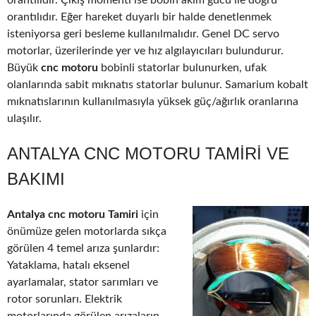
orantılıdır. Çıkış momenti ise bobin akım gücü ile doğru
orantılıdır. Eğer hareket duyarlı bir halde denetlenmek
isteniyorsa geri besleme kullanılmalıdır. Genel DC servo
motorlar, üzerilerinde yer ve hız algılayıcıları bulundurur.
Büyük
cnc motoru
bobinli statorlar bulunurken, ufak
olanlarında sabit mıknatıs statorlar bulunur. Samarium kobalt
mıknatıslarının kullanılmasıyla yüksek güç/ağırlık oranlarına
ulaşılır.
ANTALYA CNC MOTORU TAMIRI VE
BAKIMI
Antalya cnc motoru Tamiri
için
önümüze gelen motorlarda sıkça
görülen 4 temel arıza şunlardır:
Yataklama, hatalı eksenel
ayarlamalar, stator sarımları ve
rotor sorunları. Elektrik