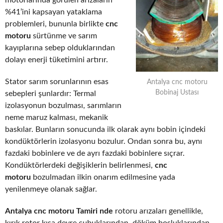
motorlarında görülen arızaların
%41’ini kapsayan yataklama
problemleri, bununla birlikte
cnc
motoru
sürtünme ve sarım
kayıplarına sebep olduklarından
dolayı enerji tüketimini artırır.
Stator sarım sorunlarının esas
Antalya cnc motoru
Bobinaj Ustası
sebepleri şunlardır: Termal
izolasyonun bozulması, sarımların
neme maruz kalması, mekanik
baskılar. Bunların sonucunda ilk olarak aynı bobin içindeki
kondüktörlerin izolasyonu bozulur. Ondan sonra bu, aynı
fazdaki bobinlere ve de ayrı fazdaki bobinlere sıçrar.
Kondüktörlerdeki değişiklerin belirlenmesi,
cnc
motoru
bozulmadan ilkin onarım edilmesine yada
yenilenmeye olanak sağlar.
Antalya cnc motoru Tamiri nde
rotoru arızaları genellikle,