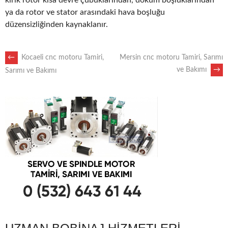
kırık rotor kısa devre çubuklarından, döküm boşluklarından
ya da rotor ve stator arasındaki hava boşluğu
düzensizliğinden kaynaklanır.
POST
←
Kocaeli cnc motoru Tamiri,
Mersin cnc motoru Tamiri, Sarımı
ve Bakımı
→
Sarımı ve Bakımı
NAVIGATION