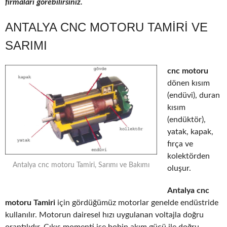
firmaları görebilirsiniz.
ANTALYA CNC MOTORU TAMIRI VE
SARIMI
cnc motoru
dönen kısım
(endüvi), duran
kısım
(endüktör),
yatak, kapak,
fırça ve
kolektörden
Antalya cnc motoru Tamiri, Sarımı ve Bakımı
oluşur.
Antalya cnc
motoru Tamiri
için gördüğümüz motorlar genelde endüstride
kullanılır. Motorun dairesel hızı uygulanan voltajla doğru