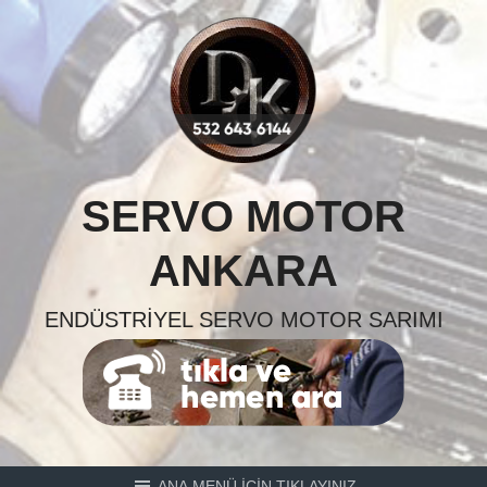
Skip
to
content
SERVO MOTOR
ANKARA
ENDÜSTRIYEL SERVO MOTOR SARIMI
ANA MENÜ İÇİN TIKLAYINIZ