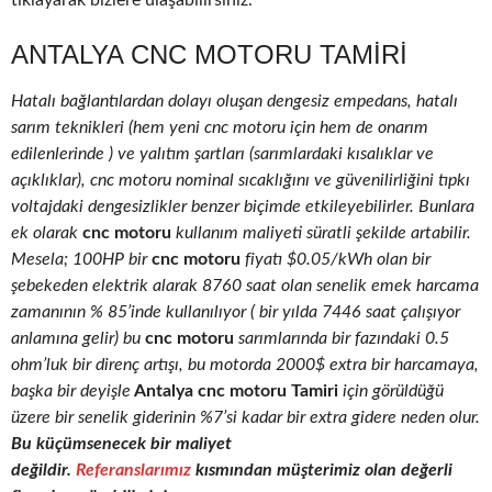
tıklayarak bizlere ulaşabilirsiniz.
ANTALYA CNC MOTORU TAMIRI
Hatalı bağlantılardan dolayı oluşan dengesiz empedans, hatalı
sarım teknikleri (hem yeni cnc motoru için hem de onarım
edilenlerinde ) ve yalıtım şartları (sarımlardaki kısalıklar ve
açıklıklar), cnc motoru nominal sıcaklığını ve güvenilirliğini tıpkı
voltajdaki dengesizlikler benzer biçimde etkileyebilirler. Bunlara
ek olarak
cnc motoru
kullanım maliyeti süratli şekilde artabilir.
Mesela; 100HP bir
cnc motoru
fiyatı $0.05/kWh olan bir
şebekeden elektrik alarak 8760 saat olan senelik emek harcama
zamanının % 85’inde kullanılıyor ( bir yılda 7446 saat çalışıyor
anlamına gelir) bu
cnc motoru
sarımlarında bir fazındaki 0.5
ohm’luk bir direnç artışı, bu motorda 2000$ extra bir harcamaya,
başka bir deyişle
Antalya cnc motoru Tamiri
için görüldüğü
üzere bir senelik giderinin %7’si kadar bir extra gidere neden olur.
Bu küçümsenecek bir maliyet
değildir.
Referanslarımız
kısmından müşterimiz olan değerli