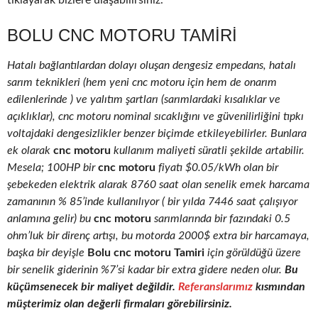
tıklayarak bizlere ulaşabilirsiniz.
BOLU CNC MOTORU TAMIRI
Hatalı bağlantılardan dolayı oluşan dengesiz empedans, hatalı
sarım teknikleri (hem yeni cnc motoru için hem de onarım
edilenlerinde ) ve yalıtım şartları (sarımlardaki kısalıklar ve
açıklıklar), cnc motoru nominal sıcaklığını ve güvenilirliğini tıpkı
voltajdaki dengesizlikler benzer biçimde etkileyebilirler. Bunlara
ek olarak
cnc motoru
kullanım maliyeti süratli şekilde artabilir.
Mesela; 100HP bir
cnc motoru
fiyatı $0.05/kWh olan bir
şebekeden elektrik alarak 8760 saat olan senelik emek harcama
zamanının % 85’inde kullanılıyor ( bir yılda 7446 saat çalışıyor
anlamına gelir) bu
cnc motoru
sarımlarında bir fazındaki 0.5
ohm’luk bir direnç artışı, bu motorda 2000$ extra bir harcamaya,
başka bir deyişle
Bolu cnc motoru Tamiri
için görüldüğü üzere
bir senelik giderinin %7’si kadar bir extra gidere neden olur.
Bu
küçümsenecek bir maliyet değildir.
Referanslarımız
kısmından
müşterimiz olan değerli firmaları görebilirsiniz.