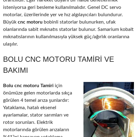
orantılıdır. Eğer hareket duyarlı bir halde denetlenmek
isteniyorsa geri besleme kullanılmalıdır. Genel DC servo
motorlar, üzerilerinde yer ve hız algılayıcıları bulundurur.
Büyük
cnc motoru
bobinli statorlar bulunurken, ufak
olanlarında sabit mıknatıs statorlar bulunur. Samarium kobalt
mıknatıslarının kullanılmasıyla yüksek güç/ağırlık oranlarına
ulaşılır.
BOLU CNC MOTORU TAMIRI VE
BAKIMI
Bolu cnc motoru Tamiri
için
önümüze gelen motorlarda sıkça
görülen 4 temel arıza şunlardır:
Yataklama, hatalı eksenel
ayarlamalar, stator sarımları ve
rotor sorunları. Elektrik
motorlarında görülen arızaların