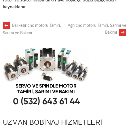
rotor ve stator arasındaki hava boşluğu düzensizliğinden
kaynaklanır.
POST
←
Balıkesir cnc motoru Tamiri,
Ağrı cnc motoru Tamiri, Sarımı ve
Bakımı
→
Sarımı ve Bakımı
NAVIGATION
UZMAN BOBINAJ HIZMETLERI