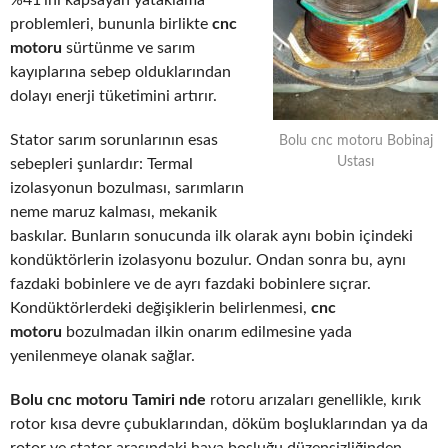
%41’ini kapsayan yataklama
problemleri, bununla birlikte
cnc
motoru
sürtünme ve sarım
kayıplarına sebep olduklarından
dolayı enerji tüketimini artırır.
Stator sarım sorunlarının esas
Bolu cnc motoru Bobinaj
Ustası
sebepleri şunlardır: Termal
izolasyonun bozulması, sarımların
neme maruz kalması, mekanik
baskılar. Bunların sonucunda ilk olarak aynı bobin içindeki
kondüktörlerin izolasyonu bozulur. Ondan sonra bu, aynı
fazdaki bobinlere ve de ayrı fazdaki bobinlere sıçrar.
Kondüktörlerdeki değişiklerin belirlenmesi,
cnc
motoru
bozulmadan ilkin onarım edilmesine yada
yenilenmeye olanak sağlar.
Bolu cnc motoru Tamiri nde
rotoru arızaları genellikle, kırık
rotor kısa devre çubuklarından, döküm boşluklarından ya da