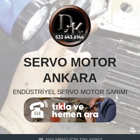
Skip
to
content
SERVO MOTOR
ANKARA
ENDÜSTRIYEL SERVO MOTOR SARIMI
ANA MENÜ İÇİN TIKLAYINIZ