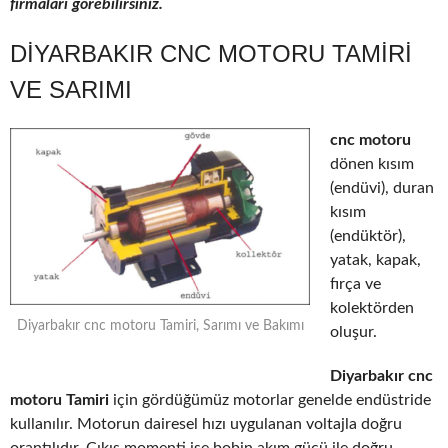
firmaları görebilirsiniz.
DIYARBAKIR CNC MOTORU TAMIRI
VE SARIMI
cnc motoru
dönen kısım
(endüvi), duran
kısım
(endüktör),
yatak, kapak,
fırça ve
kolektörden
Diyarbakır cnc motoru Tamiri, Sarımı ve Bakımı
oluşur.
Diyarbakır cnc
motoru Tamiri
için gördüğümüz motorlar genelde endüstride
kullanılır. Motorun dairesel hızı uygulanan voltajla doğru