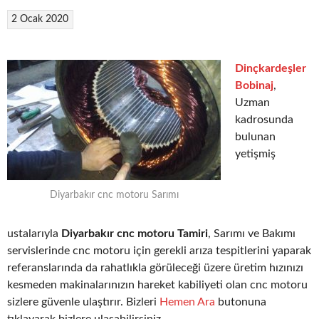
2 Ocak 2020
Dinçkardeşler
Bobinaj
,
Uzman
kadrosunda
bulunan
yetişmiş
Diyarbakır cnc motoru Sarımı
ustalarıyla
Diyarbakır cnc motoru Tamiri
, Sarımı ve Bakımı
servislerinde cnc motoru için gerekli arıza tespitlerini yaparak
referanslarında da rahatlıkla görüleceği üzere üretim hızınızı
kesmeden makinalarınızın hareket kabiliyeti olan cnc motoru
sizlere güvenle ulaştırır. Bizleri
Hemen Ara
butonuna