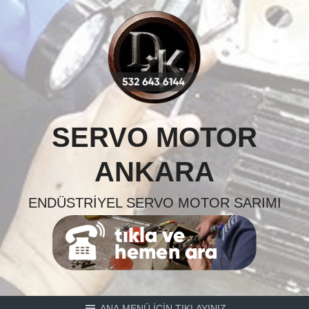
Skip
to
content
SERVO MOTOR
ANKARA
ENDÜSTRIYEL SERVO MOTOR SARIMI
ANA MENÜ İÇİN TIKLAYINIZ