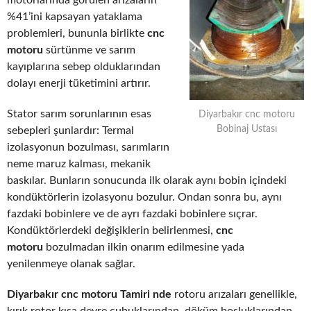
motorlarında görülen arızaların
%41’ini kapsayan yataklama
problemleri, bununla birlikte
cnc
motoru
sürtünme ve sarım
kayıplarına sebep olduklarından
dolayı enerji tüketimini artırır.
Stator sarım sorunlarının esas
Diyarbakır cnc motoru
Bobinaj Ustası
sebepleri şunlardır: Termal
izolasyonun bozulması, sarımların
neme maruz kalması, mekanik
baskılar. Bunların sonucunda ilk olarak aynı bobin içindeki
kondüktörlerin izolasyonu bozulur. Ondan sonra bu, aynı
fazdaki bobinlere ve de ayrı fazdaki bobinlere sıçrar.
Kondüktörlerdeki değişiklerin belirlenmesi,
cnc
motoru
bozulmadan ilkin onarım edilmesine yada
yenilenmeye olanak sağlar.
Diyarbakır cnc motoru Tamiri nde
rotoru arızaları genellikle,