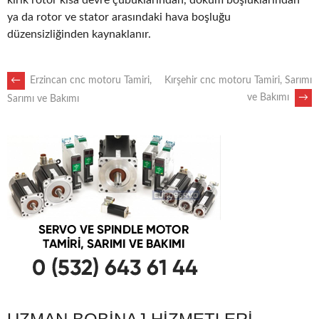
kırık rotor kısa devre çubuklarından, döküm boşluklarından
ya da rotor ve stator arasındaki hava boşluğu
düzensizliğinden kaynaklanır.
POST
←
Erzincan cnc motoru Tamiri,
Kırşehir cnc motoru Tamiri, Sarımı
ve Bakımı
→
Sarımı ve Bakımı
NAVIGATION