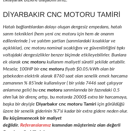
tıklayarak bizlere ulaşabilirsiniz.
DIYARBAKIR CNC MOTORU TAMIRI
Hatalı bağlantılardan dolayı oluşan dengesiz empedans, hatalı
sarım teknikleri (hem yeni cnc motoru için hem de onarım
edilenlerinde ) ve yalıtım şartları (sarımlardaki kısalıklar ve
açıklıklar), cnc motoru nominal sıcaklığını ve güvenilirliğini tıpkı
voltajdaki dengesizlikler benzer biçimde etkileyebilirler. Bunlara
ek olarak
cnc motoru
kullanım maliyeti süratli şekilde artabilir.
Mesela; 100HP bir
cnc motoru
fiyatı $0.05/kWh olan bir
şebekeden elektrik alarak 8760 saat olan senelik emek harcama
zamanının % 85’inde kullanılıyor ( bir yılda 7446 saat çalışıyor
anlamına gelir) bu
cnc motoru
sarımlarında bir fazındaki 0.5
ohm’luk bir direnç artışı, bu motorda 2000$ extra bir harcamaya,
başka bir deyişle
Diyarbakır cnc motoru Tamiri
için görüldüğü
üzere bir senelik giderinin %7’si kadar bir extra gidere neden olur.
Bu küçümsenecek bir maliyet
değildir.
Referanslarımız
kısmından müşterimiz olan değerli