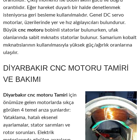
orantılıdır. Çıkış momenti ise bobin akım gücü ile doğru
orantılıdır. Eğer hareket duyarlı bir halde denetlenmek
isteniyorsa geri besleme kullanılmalıdır. Genel DC servo
motorlar, üzerilerinde yer ve hız algılayıcıları bulundurur.
Büyük
cnc motoru
bobinli statorlar bulunurken, ufak
olanlarında sabit mıknatıs statorlar bulunur. Samarium kobalt
mıknatıslarının kullanılmasıyla yüksek güç/ağırlık oranlarına
ulaşılır.
DIYARBAKIR CNC MOTORU TAMIRI
VE BAKIMI
Diyarbakır cnc motoru Tamiri
için
önümüze gelen motorlarda sıkça
görülen 4 temel arıza şunlardır:
Yataklama, hatalı eksenel
ayarlamalar, stator sarımları ve
rotor sorunları. Elektrik