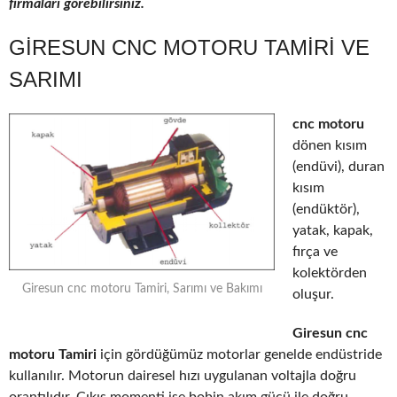
firmaları görebilirsiniz.
GIRESUN CNC MOTORU TAMIRI VE
SARIMI
cnc motoru
dönen kısım
(endüvi), duran
kısım
(endüktör),
yatak, kapak,
fırça ve
kolektörden
Giresun cnc motoru Tamiri, Sarımı ve Bakımı
oluşur.
Giresun cnc
motoru Tamiri
için gördüğümüz motorlar genelde endüstride
kullanılır. Motorun dairesel hızı uygulanan voltajla doğru