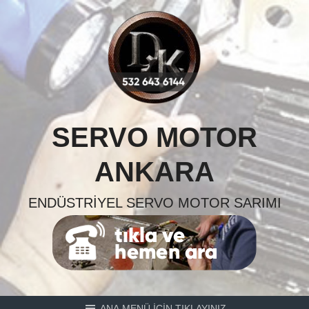
Skip
to
content
SERVO MOTOR
ANKARA
ENDÜSTRIYEL SERVO MOTOR SARIMI
ANA MENÜ İÇİN TIKLAYINIZ