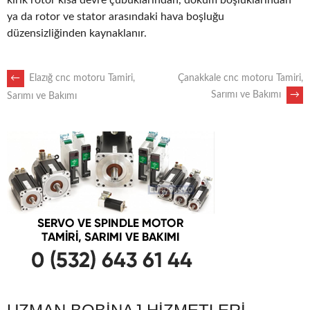
kırık rotor kısa devre çubuklarından, döküm boşluklarından
ya da rotor ve stator arasındaki hava boşluğu
düzensizliğinden kaynaklanır.
POST
←
Elazığ cnc motoru Tamiri,
Çanakkale cnc motoru Tamiri,
Sarımı ve Bakımı
→
Sarımı ve Bakımı
NAVIGATION