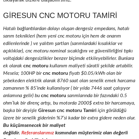
tıklayarak bizlere ulaşabilirsiniz.
GIRESUN CNC MOTORU TAMIRI
Hatalı bağlantılardan dolayı oluşan dengesiz empedans, hatalı
sarım teknikleri (hem yeni cnc motoru için hem de onarım
edilenlerinde ) ve yalıtım şartları (sarımlardaki kısalıklar ve
açıklıklar), cnc motoru nominal sıcaklığını ve güvenilirliğini tıpkı
voltajdaki dengesizlikler benzer biçimde etkileyebilirler. Bunlara
ek olarak
cnc motoru
kullanım maliyeti süratli şekilde artabilir.
Mesela; 100HP bir
cnc motoru
fiyatı $0.05/kWh olan bir
şebekeden elektrik alarak 8760 saat olan senelik emek harcama
zamanının % 85’inde kullanılıyor ( bir yılda 7446 saat çalışıyor
anlamına gelir) bu
cnc motoru
sarımlarında bir fazındaki 0.5
ohm’luk bir direnç artışı, bu motorda 2000$ extra bir harcamaya,
başka bir deyişle
Giresun cnc motoru Tamiri
için görüldüğü
üzere bir senelik giderinin %7’si kadar bir extra gidere neden olur.
Bu küçümsenecek bir maliyet
değildir.
Referanslarımız
kısmından müşterimiz olan değerli