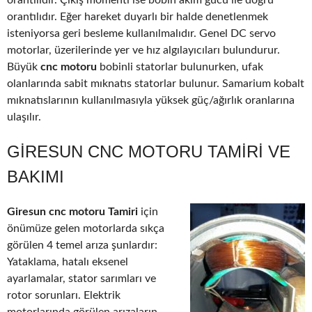
orantılıdır. Çıkış momenti ise bobin akım gücü ile doğru
orantılıdır. Eğer hareket duyarlı bir halde denetlenmek
isteniyorsa geri besleme kullanılmalıdır. Genel DC servo
motorlar, üzerilerinde yer ve hız algılayıcıları bulundurur.
Büyük
cnc motoru
bobinli statorlar bulunurken, ufak
olanlarında sabit mıknatıs statorlar bulunur. Samarium kobalt
mıknatıslarının kullanılmasıyla yüksek güç/ağırlık oranlarına
ulaşılır.
GIRESUN CNC MOTORU TAMIRI VE
BAKIMI
Giresun cnc motoru Tamiri
için
önümüze gelen motorlarda sıkça
görülen 4 temel arıza şunlardır:
Yataklama, hatalı eksenel
ayarlamalar, stator sarımları ve
rotor sorunları. Elektrik