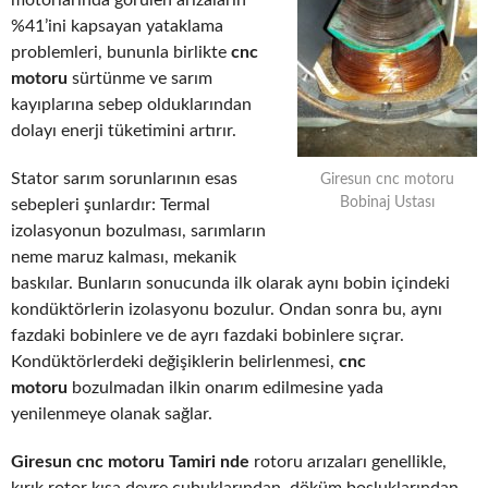
motorlarında görülen arızaların
%41’ini kapsayan yataklama
problemleri, bununla birlikte
cnc
motoru
sürtünme ve sarım
kayıplarına sebep olduklarından
dolayı enerji tüketimini artırır.
Stator sarım sorunlarının esas
Giresun cnc motoru
Bobinaj Ustası
sebepleri şunlardır: Termal
izolasyonun bozulması, sarımların
neme maruz kalması, mekanik
baskılar. Bunların sonucunda ilk olarak aynı bobin içindeki
kondüktörlerin izolasyonu bozulur. Ondan sonra bu, aynı
fazdaki bobinlere ve de ayrı fazdaki bobinlere sıçrar.
Kondüktörlerdeki değişiklerin belirlenmesi,
cnc
motoru
bozulmadan ilkin onarım edilmesine yada
yenilenmeye olanak sağlar.
Giresun cnc motoru Tamiri nde
rotoru arızaları genellikle,