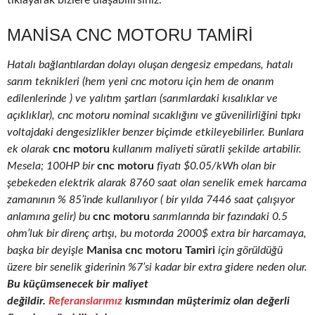
tıklayarak bizlere ulaşabilirsiniz.
MANISA CNC MOTORU TAMIRI
Hatalı bağlantılardan dolayı oluşan dengesiz empedans, hatalı
sarım teknikleri (hem yeni cnc motoru için hem de onarım
edilenlerinde ) ve yalıtım şartları (sarımlardaki kısalıklar ve
açıklıklar), cnc motoru nominal sıcaklığını ve güvenilirliğini tıpkı
voltajdaki dengesizlikler benzer biçimde etkileyebilirler. Bunlara
ek olarak
cnc motoru
kullanım maliyeti süratli şekilde artabilir.
Mesela; 100HP bir
cnc motoru
fiyatı $0.05/kWh olan bir
şebekeden elektrik alarak 8760 saat olan senelik emek harcama
zamanının % 85’inde kullanılıyor ( bir yılda 7446 saat çalışıyor
anlamına gelir) bu
cnc motoru
sarımlarında bir fazındaki 0.5
ohm’luk bir direnç artışı, bu motorda 2000$ extra bir harcamaya,
başka bir deyişle
Manisa cnc motoru Tamiri
için görüldüğü
üzere bir senelik giderinin %7’si kadar bir extra gidere neden olur.
Bu küçümsenecek bir maliyet
değildir.
Referanslarımız
kısmından müşterimiz olan değerli