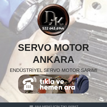
Skip
to
content
SERVO MOTOR
ANKARA
ENDÜSTRIYEL SERVO MOTOR SARIMI
ANA MENÜ İÇİN TIKLAYINIZ