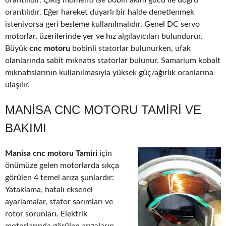
orantılıdır. Çıkış momenti ise bobin akım gücü ile doğru
orantılıdır. Eğer hareket duyarlı bir halde denetlenmek
isteniyorsa geri besleme kullanılmalıdır. Genel DC servo
motorlar, üzerilerinde yer ve hız algılayıcıları bulundurur.
Büyük
cnc motoru
bobinli statorlar bulunurken, ufak
olanlarında sabit mıknatıs statorlar bulunur. Samarium kobalt
mıknatıslarının kullanılmasıyla yüksek güç/ağırlık oranlarına
ulaşılır.
MANISA CNC MOTORU TAMIRI VE
BAKIMI
Manisa cnc motoru Tamiri
için
önümüze gelen motorlarda sıkça
görülen 4 temel arıza şunlardır:
Yataklama, hatalı eksenel
ayarlamalar, stator sarımları ve
rotor sorunları. Elektrik