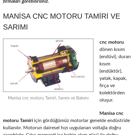
firmaları görebilirsiniz.
MANISA CNC MOTORU TAMIRI VE
SARIMI
cnc motoru
dönen kısım
(endüvi), duran
kısım
(endüktör),
yatak, kapak,
fırça ve
kolektörden
Manisa cnc motoru Tamiri, Sarımı ve Bakımı
oluşur.
Manisa cnc
motoru Tamiri
için gördüğümüz motorlar genelde endüstride
kullanılır. Motorun dairesel hızı uygulanan voltajla doğru