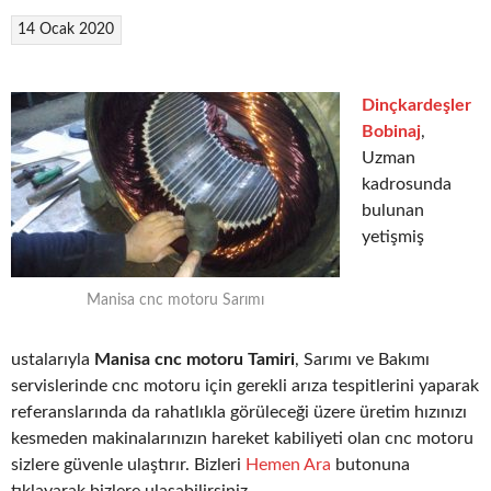
14 Ocak 2020
Dinçkardeşler
Bobinaj
,
Uzman
kadrosunda
bulunan
yetişmiş
Manisa cnc motoru Sarımı
ustalarıyla
Manisa cnc motoru Tamiri
, Sarımı ve Bakımı
servislerinde cnc motoru için gerekli arıza tespitlerini yaparak
referanslarında da rahatlıkla görüleceği üzere üretim hızınızı
kesmeden makinalarınızın hareket kabiliyeti olan cnc motoru
sizlere güvenle ulaştırır. Bizleri
Hemen Ara
butonuna