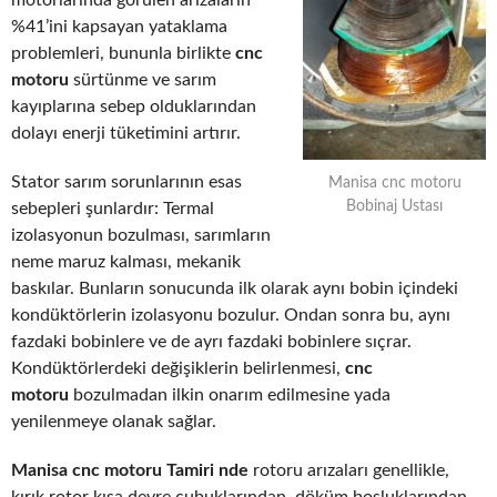
motorlarında görülen arızaların
%41’ini kapsayan yataklama
problemleri, bununla birlikte
cnc
motoru
sürtünme ve sarım
kayıplarına sebep olduklarından
dolayı enerji tüketimini artırır.
Stator sarım sorunlarının esas
Manisa cnc motoru
Bobinaj Ustası
sebepleri şunlardır: Termal
izolasyonun bozulması, sarımların
neme maruz kalması, mekanik
baskılar. Bunların sonucunda ilk olarak aynı bobin içindeki
kondüktörlerin izolasyonu bozulur. Ondan sonra bu, aynı
fazdaki bobinlere ve de ayrı fazdaki bobinlere sıçrar.
Kondüktörlerdeki değişiklerin belirlenmesi,
cnc
motoru
bozulmadan ilkin onarım edilmesine yada
yenilenmeye olanak sağlar.
Manisa cnc motoru Tamiri nde
rotoru arızaları genellikle,