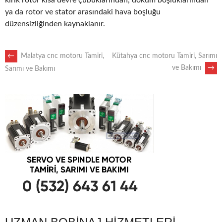
kırık rotor kısa devre çubuklarından, döküm boşluklarından
ya da rotor ve stator arasındaki hava boşluğu
düzensizliğinden kaynaklanır.
POST
←
Malatya cnc motoru Tamiri,
Kütahya cnc motoru Tamiri, Sarımı
ve Bakımı
→
Sarımı ve Bakımı
NAVIGATION