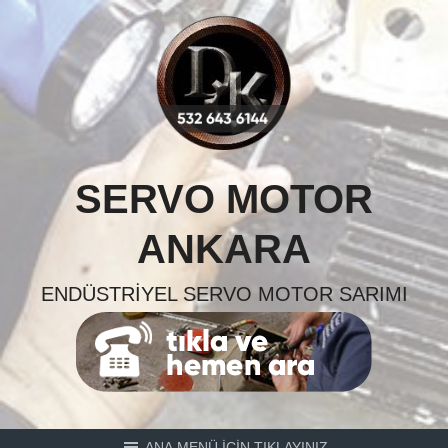
Skip
to
content
SERVO MOTOR
ANKARA
ENDÜSTRIYEL SERVO MOTOR SARIMI
ANA MENÜ İÇİN TIKLAYINIZ