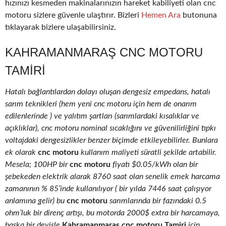
hızınızı kesmeden makinalarınızın hareket kabiliyeti olan cnc
motoru sizlere güvenle ulaştırır. Bizleri
Hemen Ara
butonuna
tıklayarak bizlere ulaşabilirsiniz.
KAHRAMANMARAŞ CNC MOTORU
TAMIRI
Hatalı bağlantılardan dolayı oluşan dengesiz empedans, hatalı
sarım teknikleri (hem yeni cnc motoru için hem de onarım
edilenlerinde ) ve yalıtım şartları (sarımlardaki kısalıklar ve
açıklıklar), cnc motoru nominal sıcaklığını ve güvenilirliğini tıpkı
voltajdaki dengesizlikler benzer biçimde etkileyebilirler. Bunlara
ek olarak
cnc motoru
kullanım maliyeti süratli şekilde artabilir.
Mesela; 100HP bir
cnc motoru
fiyatı $0.05/kWh olan bir
şebekeden elektrik alarak 8760 saat olan senelik emek harcama
zamanının % 85’inde kullanılıyor ( bir yılda 7446 saat çalışıyor
anlamına gelir) bu
cnc motoru
sarımlarında bir fazındaki 0.5
ohm’luk bir direnç artışı, bu motorda 2000$ extra bir harcamaya,
başka bir deyişle
Kahramanmaraş cnc motoru Tamiri
için