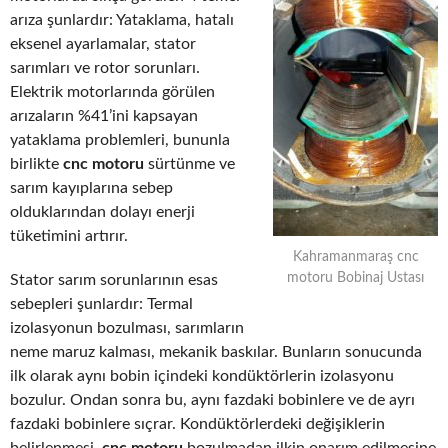
arıza şunlardır: Yataklama, hatalı
eksenel ayarlamalar, stator
sarımları ve rotor sorunları.
Elektrik motorlarında görülen
arızaların %41’ini kapsayan
yataklama problemleri, bununla
birlikte
cnc motoru
sürtünme ve
sarım kayıplarına sebep
olduklarından dolayı enerji
tüketimini artırır.
Kahramanmaraş cnc
motoru Bobinaj Ustası
Stator sarım sorunlarının esas
sebepleri şunlardır: Termal
izolasyonun bozulması, sarımların
neme maruz kalması, mekanik baskılar. Bunların sonucunda
ilk olarak aynı bobin içindeki kondüktörlerin izolasyonu
bozulur. Ondan sonra bu, aynı fazdaki bobinlere ve de ayrı
fazdaki bobinlere sıçrar. Kondüktörlerdeki değişiklerin
belirlenmesi,
cnc motoru
bozulmadan ilkin onarım edilmesine