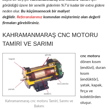
görüldüğü üzere bir senelik giderinin %7’si kadar bir extra gidere
neden olur.
Bu küçümsenecek bir maliyet
değildir.
Referanslarımız
kısmından müşterimiz olan değerli
firmaları görebilirsiniz.
KAHRAMANMARAŞ CNC MOTORU
TAMIRI VE SARIMI
cnc motoru
dönen kısım
(endüvi), duran
kısım
(endüktör),
yatak, kapak,
fırça ve
kolektörden
Kahramanmaraş cnc motoru Tamiri, Sarımı ve
oluşur.
Bakımı