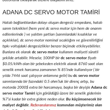
butonuna tıklayarak bizlere ulaşabilirsiniz.
ADANA DC SERVO MOTOR TAMIRI
Hatalı bağlantılardan dolayı oluşan dengesiz empedans, hatalı
sarım teknikleri (hem yeni dc servo motor için hem de onarım
edilenlerinde ) ve yalıtım şartları (sarımlardaki kısalıklar ve
açıklıklar), dc servo motor nominal sıcaklığını ve güvenilirliğini
tıpkı voltajdaki dengesizlikler benzer biçimde etkileyebilirler.
Bunlara ek olarak
dc servo motor
kullanım maliyeti süratli
şekilde artabilir. Mesela; 100HP bir
dc servo motor
fiyatı
$0.05/kWh olan bir şebekeden elektrik alarak 8760 saat olan
senelik emek harcama zamanının % 85’inde kullanılıyor ( bir
yılda 7446 saat çalışıyor anlamına gelir) bu
dc servo motor
sarımlarında bir fazındaki 0.5 ohm’luk bir direnç artışı, bu
motorda 2000$ extra bir harcamaya, başka bir deyişle
Adana dc
servo motor Tamiri
için görüldüğü üzere bir senelik giderinin
%7’si kadar bir extra gidere neden olur.
Bu küçümsenecek bir
maliyet değildir.
Referanslarımız
kısmından müşterimiz olan