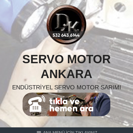
Skip
to
content
SERVO MOTOR
ANKARA
ENDÜSTRIYEL SERVO MOTOR SARIMI
ANA MENÜ İÇİN TIKLAYINIZ