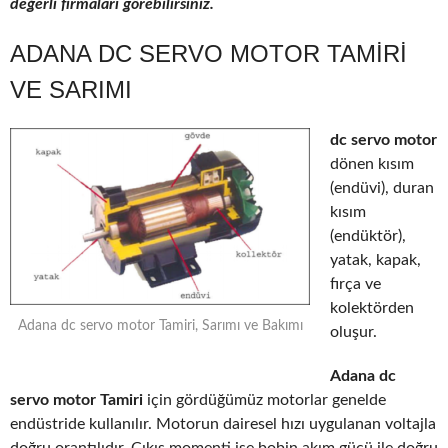
değerli firmaları görebilirsiniz.
ADANA DC SERVO MOTOR TAMIRI
VE SARIMI
dc servo motor
dönen kısım
(endüvi), duran
kısım
(endüktör),
yatak, kapak,
fırça ve
kolektörden
Adana dc servo motor Tamiri, Sarımı ve Bakımı
oluşur.
Adana dc
servo motor Tamiri
için gördüğümüz motorlar genelde
endüstride kullanılır. Motorun dairesel hızı uygulanan voltajla