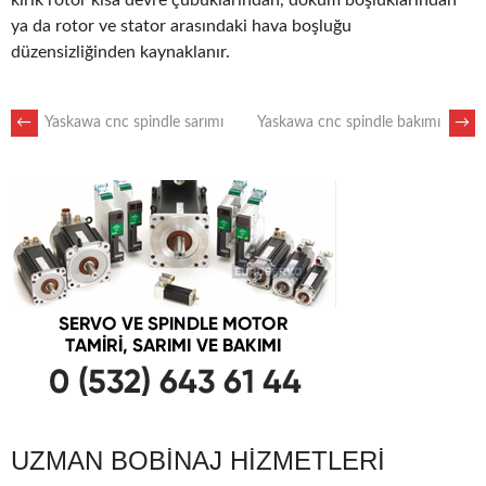
kırık rotor kısa devre çubuklarından, döküm boşluklarından
ya da rotor ve stator arasındaki hava boşluğu
düzensizliğinden kaynaklanır.
POST
←
Yaskawa cnc spindle sarımı
Yaskawa cnc spindle bakımı
→
NAVIGATION
UZMAN BOBINAJ HIZMETLERI