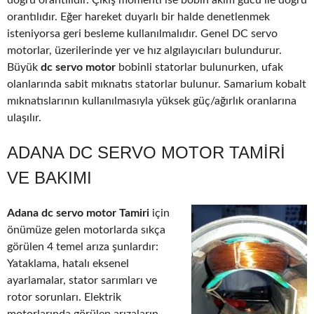
doğru orantılıdır. Çıkış momenti ise bobin akım gücü ile doğru
orantılıdır. Eğer hareket duyarlı bir halde denetlenmek
isteniyorsa geri besleme kullanılmalıdır. Genel DC servo
motorlar, üzerilerinde yer ve hız algılayıcıları bulundurur.
Büyük
dc servo motor
bobinli statorlar bulunurken, ufak
olanlarında sabit mıknatıs statorlar bulunur. Samarium kobalt
mıknatıslarının kullanılmasıyla yüksek güç/ağırlık oranlarına
ulaşılır.
ADANA DC SERVO MOTOR TAMIRI
VE BAKIMI
Adana dc servo motor Tamiri
için
önümüze gelen motorlarda sıkça
görülen 4 temel arıza şunlardır:
Yataklama, hatalı eksenel
ayarlamalar, stator sarımları ve
rotor sorunları. Elektrik