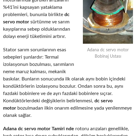
motorlarında görülen arızaların
%41’ini kapsayan yataklama
problemleri, bununla birlikte
dc
servo motor
sürtünme ve sarım
kayıplarına sebep olduklarından
dolayı enerji tüketimini artırır.
Stator sarım sorunlarının esas
Adana dc servo motor
Bobinaj Ustası
sebepleri şunlardır: Termal
izolasyonun bozulması, sarımların
neme maruz kalması, mekanik
baskılar. Bunların sonucunda ilk olarak aynı bobin içindeki
kondüktörlerin izolasyonu bozulur. Ondan sonra bu, aynı
fazdaki bobinlere ve de ayrı fazdaki bobinlere sıçrar.
Kondüktörlerdeki değişiklerin belirlenmesi,
dc servo
motor
bozulmadan ilkin onarım edilmesine yada yenilenmeye
olanak sağlar.
Adana dc servo motor Tamiri nde
rotoru arızaları genellikle,