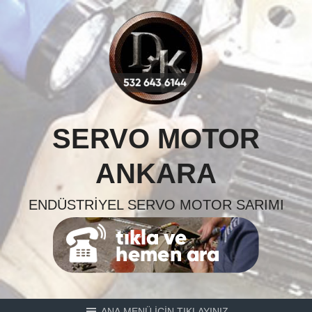
Skip
to
content
SERVO MOTOR
ANKARA
ENDÜSTRIYEL SERVO MOTOR SARIMI
ANA MENÜ İÇİN TIKLAYINIZ