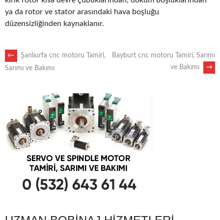
kırık rotor kısa devre çubuklarından, döküm boşluklarından
ya da rotor ve stator arasındaki hava boşluğu
düzensizliğinden kaynaklanır.
POST
←
Şanlıurfa cnc motoru Tamiri,
Bayburt cnc motoru Tamiri, Sarımı
ve Bakımı
→
Sarımı ve Bakımı
NAVIGATION