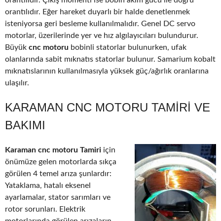
orantılıdır. Çıkış momenti ise bobin akım gücü ile doğru
orantılıdır. Eğer hareket duyarlı bir halde denetlenmek
isteniyorsa geri besleme kullanılmalıdır. Genel DC servo
motorlar, üzerilerinde yer ve hız algılayıcıları bulundurur.
Büyük
cnc motoru
bobinli statorlar bulunurken, ufak
olanlarında sabit mıknatıs statorlar bulunur. Samarium kobalt
mıknatıslarının kullanılmasıyla yüksek güç/ağırlık oranlarına
ulaşılır.
KARAMAN CNC MOTORU TAMIRI VE
BAKIMI
Karaman cnc motoru Tamiri
için
önümüze gelen motorlarda sıkça
görülen 4 temel arıza şunlardır:
Yataklama, hatalı eksenel
ayarlamalar, stator sarımları ve
rotor sorunları. Elektrik