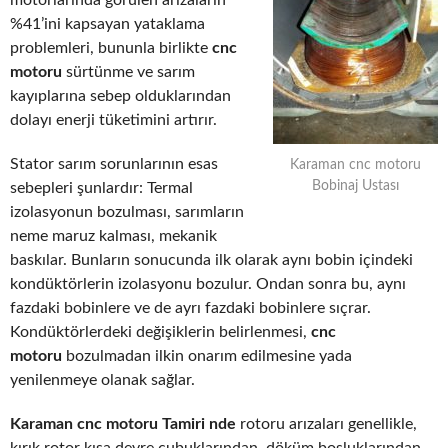
motorlarında görülen arızaların
%41’ini kapsayan yataklama
problemleri, bununla birlikte
cnc
motoru
sürtünme ve sarım
kayıplarına sebep olduklarından
dolayı enerji tüketimini artırır.
Stator sarım sorunlarının esas
Karaman cnc motoru
Bobinaj Ustası
sebepleri şunlardır: Termal
izolasyonun bozulması, sarımların
neme maruz kalması, mekanik
baskılar. Bunların sonucunda ilk olarak aynı bobin içindeki
kondüktörlerin izolasyonu bozulur. Ondan sonra bu, aynı
fazdaki bobinlere ve de ayrı fazdaki bobinlere sıçrar.
Kondüktörlerdeki değişiklerin belirlenmesi,
cnc
motoru
bozulmadan ilkin onarım edilmesine yada
yenilenmeye olanak sağlar.
Karaman cnc motoru Tamiri nde
rotoru arızaları genellikle,