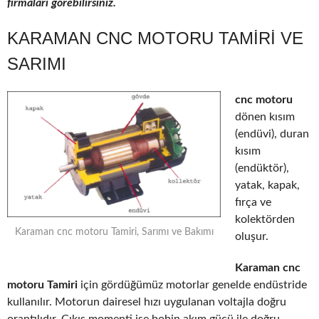
firmaları görebilirsiniz.
KARAMAN CNC MOTORU TAMIRI VE
SARIMI
cnc motoru
dönen kısım
(endüvi), duran
kısım
(endüktör),
yatak, kapak,
fırça ve
kolektörden
Karaman cnc motoru Tamiri, Sarımı ve Bakımı
oluşur.
Karaman cnc
motoru Tamiri
için gördüğümüz motorlar genelde endüstride
kullanılır. Motorun dairesel hızı uygulanan voltajla doğru