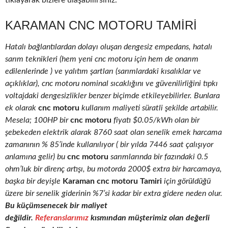
tıklayarak bizlere ulaşabilirsiniz.
KARAMAN CNC MOTORU TAMIRI
Hatalı bağlantılardan dolayı oluşan dengesiz empedans, hatalı
sarım teknikleri (hem yeni cnc motoru için hem de onarım
edilenlerinde ) ve yalıtım şartları (sarımlardaki kısalıklar ve
açıklıklar), cnc motoru nominal sıcaklığını ve güvenilirliğini tıpkı
voltajdaki dengesizlikler benzer biçimde etkileyebilirler. Bunlara
ek olarak
cnc motoru
kullanım maliyeti süratli şekilde artabilir.
Mesela; 100HP bir
cnc motoru
fiyatı $0.05/kWh olan bir
şebekeden elektrik alarak 8760 saat olan senelik emek harcama
zamanının % 85’inde kullanılıyor ( bir yılda 7446 saat çalışıyor
anlamına gelir) bu
cnc motoru
sarımlarında bir fazındaki 0.5
ohm’luk bir direnç artışı, bu motorda 2000$ extra bir harcamaya,
başka bir deyişle
Karaman cnc motoru Tamiri
için görüldüğü
üzere bir senelik giderinin %7’si kadar bir extra gidere neden olur.
Bu küçümsenecek bir maliyet
değildir.
Referanslarımız
kısmından müşterimiz olan değerli