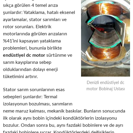
sıkça görülen 4 temel arıza
şunlardır: Yataklama, hatalı eksenel
ayarlamalar, stator sarımları ve
rotor sorunları. Elektrik
motorlarında görülen arızaların
%41’ini kapsayan yataklama
problemleri, bununla birlikte
endüstiyel dc motor
sürtünme ve
sarım kayıplarına sebep
olduklarından dolayı enerji
tüketimini artırır.
Denizli endüstiyel dc
motor Bobinaj Ustası
Stator sarım sorunlarının esas
sebepleri şunlardır: Termal
izolasyonun bozulması, sarımların
neme maruz kalması, mekanik baskılar. Bunların sonucunda
ilk olarak aynı bobin içindeki kondüktörlerin izolasyonu
bozulur. Ondan sonra bu, aynı fazdaki bobinlere ve de ayrı
fazdaki bobinlere sıçrar. Kondüktörlerdeki değişiklerin