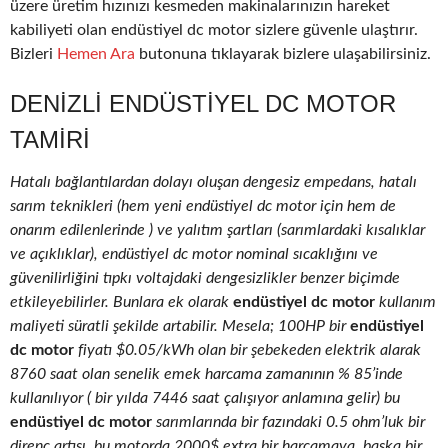
üzere üretim hızınızı kesmeden makinalarınızın hareket
kabiliyeti olan endüstiyel dc motor sizlere güvenle ulaştırır.
Bizleri
Hemen Ara
butonuna tıklayarak bizlere ulaşabilirsiniz.
DENIZLI ENDÜSTIYEL DC MOTOR
TAMIRI
Hatalı bağlantılardan dolayı oluşan dengesiz empedans, hatalı
sarım teknikleri (hem yeni endüstiyel dc motor için hem de
onarım edilenlerinde ) ve yalıtım şartları (sarımlardaki kısalıklar
ve açıklıklar), endüstiyel dc motor nominal sıcaklığını ve
güvenilirliğini tıpkı voltajdaki dengesizlikler benzer biçimde
etkileyebilirler. Bunlara ek olarak
endüstiyel dc motor
kullanım
maliyeti süratli şekilde artabilir. Mesela; 100HP bir
endüstiyel
dc motor
fiyatı $0.05/kWh olan bir şebekeden elektrik alarak
8760 saat olan senelik emek harcama zamanının % 85’inde
kullanılıyor ( bir yılda 7446 saat çalışıyor anlamına gelir) bu
endüstiyel dc motor
sarımlarında bir fazındaki 0.5 ohm’luk bir
direnç artışı, bu motorda 2000$ extra bir harcamaya, başka bir