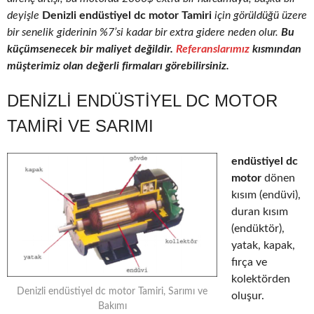
deyişle
Denizli endüstiyel dc motor Tamiri
için görüldüğü üzere
bir senelik giderinin %7’si kadar bir extra gidere neden olur.
Bu
küçümsenecek bir maliyet değildir.
Referanslarımız
kısmından
müşterimiz olan değerli firmaları görebilirsiniz.
DENIZLI ENDÜSTIYEL DC MOTOR
TAMIRI VE SARIMI
endüstiyel dc
motor
dönen
kısım (endüvi),
duran kısım
(endüktör),
yatak, kapak,
fırça ve
kolektörden
Denizli endüstiyel dc motor Tamiri, Sarımı ve
oluşur.
Bakımı