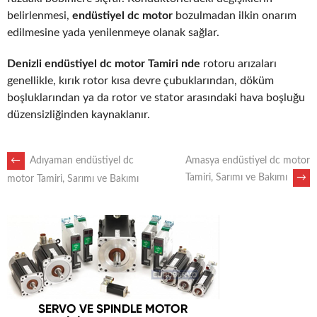
belirlenmesi,
endüstiyel dc motor
bozulmadan ilkin onarım
edilmesine yada yenilenmeye olanak sağlar.
Denizli endüstiyel dc motor Tamiri nde
rotoru arızaları
genellikle, kırık rotor kısa devre çubuklarından, döküm
boşluklarından ya da rotor ve stator arasındaki hava boşluğu
düzensizliğinden kaynaklanır.
POST
←
Adıyaman endüstiyel dc
Amasya endüstiyel dc motor
Tamiri, Sarımı ve Bakımı
→
motor Tamiri, Sarımı ve Bakımı
NAVIGATION