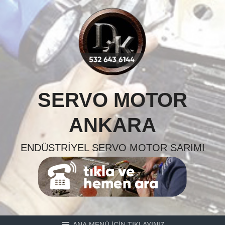
Skip
to
content
SERVO MOTOR
ANKARA
ENDÜSTRIYEL SERVO MOTOR SARIMI
ANA MENÜ İÇİN TIKLAYINIZ