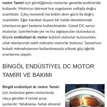
motor Tamiri
için gördüğümüz motorlar genelde endüstride
kullanılır. Motorun dairesel hızı uygulanan voltajla doğru
orantılıdır. Çıkış momenti ise bobin akım gücü ile doğru
orantılıdır. Eğer hareket duyarlı bir halde denetlenmek
isteniyorsa geri besleme kullanılmalıdır. Genel DC servo
motorlar, üzerilerinde yer ve hız algılayıcıları bulundurur.
Büyük
endüstiyel dc motor
bobinli statorlar bulunurken,
ufak olanlarında sabit mıknatıs statorlar bulunur. Samarium
kobalt mıknatıslarının kullanılmasıyla yüksek güç/ağırlık
oranlarına ulaşılır.
BINGÖL ENDÜSTIYEL DC MOTOR
TAMIRI VE BAKIMI
Bingöl endüstiyel dc motor Tamiri
için önümüze gelen motorlarda
sıkça görülen 4 temel arıza
şunlardır: Yataklama, hatalı eksenel