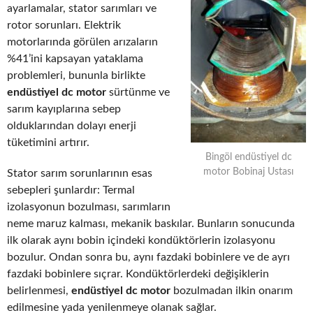
ayarlamalar, stator sarımları ve
rotor sorunları. Elektrik
motorlarında görülen arızaların
%41’ini kapsayan yataklama
problemleri, bununla birlikte
endüstiyel dc motor
sürtünme ve
sarım kayıplarına sebep
olduklarından dolayı enerji
tüketimini artırır.
Bingöl endüstiyel dc
motor Bobinaj Ustası
Stator sarım sorunlarının esas
sebepleri şunlardır: Termal
izolasyonun bozulması, sarımların
neme maruz kalması, mekanik baskılar. Bunların sonucunda
ilk olarak aynı bobin içindeki kondüktörlerin izolasyonu
bozulur. Ondan sonra bu, aynı fazdaki bobinlere ve de ayrı
fazdaki bobinlere sıçrar. Kondüktörlerdeki değişiklerin
belirlenmesi,
endüstiyel dc motor
bozulmadan ilkin onarım
edilmesine yada yenilenmeye olanak sağlar.