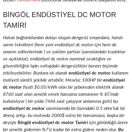
Bizleri
Hemen Ara
butonuna tıklayarak bizlere ulaşabilirsiniz.
BINGÖL ENDÜSTIYEL DC MOTOR
TAMIRI
Hatalı bağlantılardan dolayı oluşan dengesiz empedans, hatalı
sarım teknikleri (hem yeni endüstiyel dc motor için hem de
onarım edilenlerinde ) ve yalıtım şartları (sarımlardaki kısalıklar
ve açıklıklar), endüstiyel dc motor nominal sıcaklığını ve
güvenilirliğini tıpkı voltajdaki dengesizlikler benzer biçimde
etkileyebilirler. Bunlara ek olarak
endüstiyel dc motor
kullanım
maliyeti süratli şekilde artabilir. Mesela; 100HP bir
endüstiyel
dc motor
fiyatı $0.05/kWh olan bir şebekeden elektrik alarak
8760 saat olan senelik emek harcama zamanının % 85’inde
kullanılıyor ( bir yılda 7446 saat çalışıyor anlamına gelir) bu
endüstiyel dc motor
sarımlarında bir fazındaki 0.5 ohm’luk bir
direnç artışı, bu motorda 2000$ extra bir harcamaya, başka bir
deyişle
Bingöl endüstiyel dc motor Tamiri
için görüldüğü üzere
bir senelik giderinin %7’si kadar bir extra gidere neden olur.
Bu