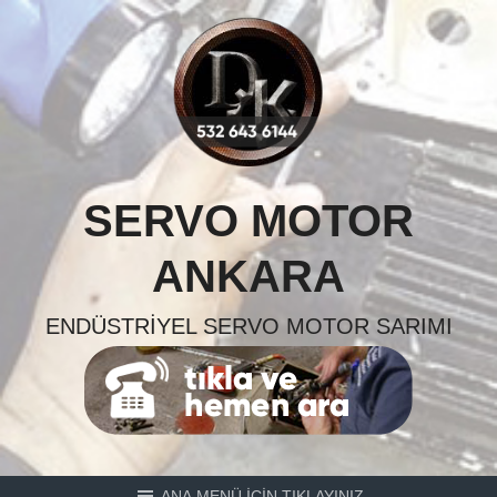
Skip
to
content
SERVO MOTOR
ANKARA
ENDÜSTRIYEL SERVO MOTOR SARIMI
ANA MENÜ İÇİN TIKLAYINIZ