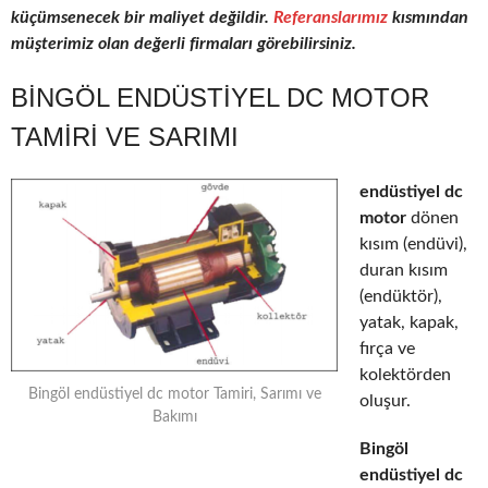
küçümsenecek bir maliyet değildir.
Referanslarımız
kısmından
müşterimiz olan değerli firmaları görebilirsiniz.
BINGÖL ENDÜSTIYEL DC MOTOR
TAMIRI VE SARIMI
endüstiyel dc
motor
dönen
kısım (endüvi),
duran kısım
(endüktör),
yatak, kapak,
fırça ve
kolektörden
Bingöl endüstiyel dc motor Tamiri, Sarımı ve
oluşur.
Bakımı
Bingöl
endüstiyel dc