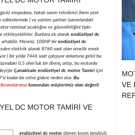
ngesiz empedans, hatalı sarım teknikleri (hem yeni
edilenlerinde ) ve yalıtım şartları (sarımlardaki
motor nominal sıcaklığını ve güvenilirliğini tıpkı
e etkileyebilirler. Bunlara ek olarak
endüstiyel dc
e artabilir. Mesela; 100HP bir
endüstiyel dc
keden elektrik alarak 8760 saat olan senelik emek
r ( bir yılda 7446 saat çalışıyor anlamına gelir) bu
fazındaki 0.5 ohm’luk bir direnç artışı, bu motorda
deyişle
Çanakkale endüstiyel dc motor Tamiri
için
MOT
7’si kadar bir extra gidere neden olur.
Bu
VE 
feranslarımız
kısmından müşterimiz olan değerli
RE
YEL DC MOTOR TAMIRI VE
endüstiyel dc motor
dönen kısım (endüvi),