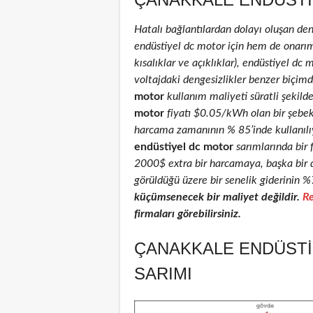
Hatalı bağlantılardan dolayı oluşan de
endüstiyel dc motor için hem de onarım 
kısalıklar ve açıklıklar), endüstiyel dc 
voltajdaki dengesizlikler benzer biçimd
motor
kullanım maliyeti süratli şekild
motor
fiyatı $0.05/kWh olan bir şebe
harcama zamanının % 85’inde kullanılıyo
endüstiyel dc motor
sarımlarında bir 
2000$ extra bir harcamaya, başka bir 
görüldüğü üzere bir senelik giderinin %
küçümsenecek bir maliyet değildir.
Re
firmaları görebilirsiniz.
ÇANAKKALE ENDÜSTI
SARIMI