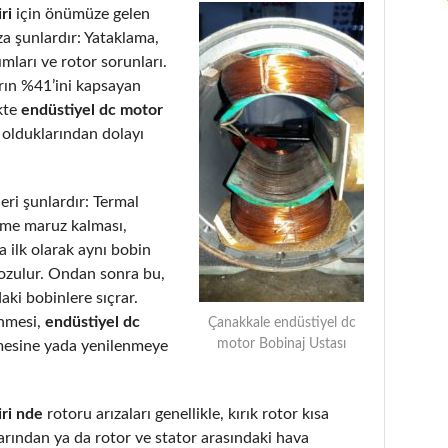
ri
için önümüze gelen
a şunlardır: Yataklama,
ımları ve rotor sorunları.
arın %41’ini kapsayan
kte
endüstiyel dc motor
 olduklarından dolayı
eri şunlardır: Termal
eme maruz kalması,
 ilk olarak aynı bobin
bozulur. Ondan sonra bu,
aki bobinlere sıçrar.
enmesi,
endüstiyel dc
Çanakkale endüstiyel dc
motor Bobinaj Ustası
mesine yada yenilenmeye
ri nde
rotoru arızaları genellikle, kırık rotor kısa
rından ya da rotor ve stator arasındaki hava