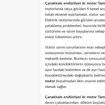
Çanakkale endüstiyel dc motor Tami
motorlarda sıkça görülen 4 temel arız
hatalı eksenel ayarlamalar, stator sar
Elektrik motorlarında görülen arızal
yataklama problemleri, bununla birli
sürtünme ve sarım kayıplarına sebep
enerji tüketimini artırır.
Stator sarım sorunlarının esas sebepl
izolasyonun bozulması, sarımların n
mekanik baskılar. Bunların sonucunda
içindeki kondüktörlerin izolasyonu 
aynı fazdaki bobinlere ve de ayrı fazd
Kondüktörlerdeki değişiklerin belirl
motor
bozulmadan ilkin onarım edil
olanak sağlar.
Çanakkale endüstiyel dc motor Tami
devre çubuklarından, döküm boşlukla