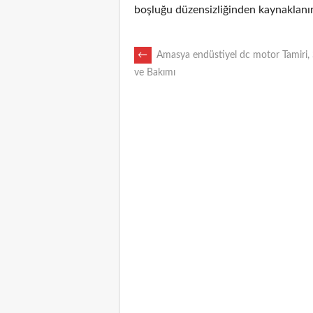
boşluğu düzensizliğinden kaynaklanır
POST
←
Amasya endüstiyel dc motor Tamiri, 
ve Bakımı
NAVIGATION