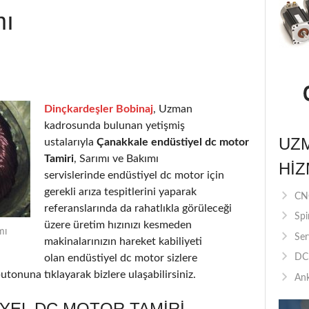
mı
Dinçkardeşler Bobinaj
, Uzman
kadrosunda bulunan yetişmiş
UZ
ustalarıyla
Çanakkale endüstiyel dc motor
Tamiri
, Sarımı ve Bakımı
HIZ
servislerinde endüstiyel dc motor için
gerekli arıza tespitlerini yaparak
CNC
referanslarında da rahatlıkla görüleceği
Spi
üzere üretim hızınızı kesmeden
mı
Ser
makinalarınızın hareket kabiliyeti
olan endüstiyel dc motor sizlere
DC 
utonuna tıklayarak bizlere ulaşabilirsiniz.
Ank
YEL DC MOTOR TAMIRI