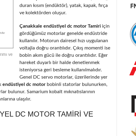
duran kısım (endüktör), yatak, kapak, fırça
ve kolektörden oluşur.
Çanakkale endüstiyel dc motor Tamiri
için
gördüğümüz motorlar genelde endüstride
kullanılır. Motorun dairesel hızı uygulanan
voltajla doğru orantılıdır. Çıkış momenti ise
rımı ve
bobin akım gücü ile doğru orantılıdır. Eğer
hareket duyarlı bir halde denetlenmek
isteniyorsa geri besleme kullanılmalıdır.
Genel DC servo motorlar, üzerilerinde yer
k
endüstiyel dc motor
bobinli statorlar bulunurken,
orlar bulunur. Samarium kobalt mıknatıslarının
larına ulaşılır.
YEL DC MOTOR TAMIRI VE