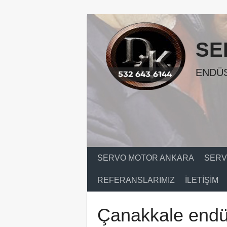
Skip
to
content
SE
ENDÜS
SERVO MOTOR ANKARA
SERV
REFERANSLARIMIZ
İLETIŞIM
Çanakkale endüs