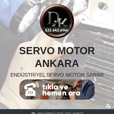
Skip
to
content
SERVO MOTOR
ANKARA
ENDÜSTRIYEL SERVO MOTOR SARIMI
ANA MENÜ İÇİN TIKLAYINIZ