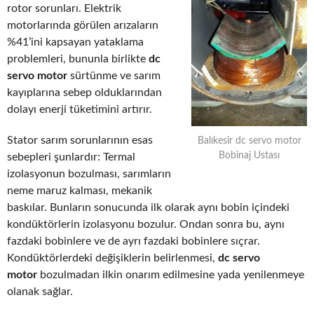
rotor sorunları. Elektrik
motorlarında görülen arızaların
%41’ini kapsayan yataklama
problemleri, bununla birlikte
dc
servo motor
sürtünme ve sarım
kayıplarına sebep olduklarından
dolayı enerji tüketimini artırır.
Stator sarım sorunlarının esas
Balıkesir dc servo motor
Bobinaj Ustası
sebepleri şunlardır: Termal
izolasyonun bozulması, sarımların
neme maruz kalması, mekanik
baskılar. Bunların sonucunda ilk olarak aynı bobin içindeki
kondüktörlerin izolasyonu bozulur. Ondan sonra bu, aynı
fazdaki bobinlere ve de ayrı fazdaki bobinlere sıçrar.
Kondüktörlerdeki değişiklerin belirlenmesi,
dc servo
motor
bozulmadan ilkin onarım edilmesine yada yenilenmeye
olanak sağlar.