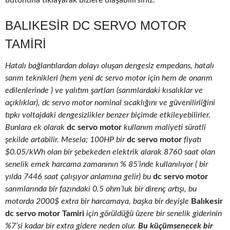
butonuna tıklayarak bizlere ulaşabilirsiniz.
BALIKESIR DC SERVO MOTOR
TAMIRI
Hatalı bağlantılardan dolayı oluşan dengesiz empedans, hatalı
sarım teknikleri (hem yeni dc servo motor için hem de onarım
edilenlerinde ) ve yalıtım şartları (sarımlardaki kısalıklar ve
açıklıklar), dc servo motor nominal sıcaklığını ve güvenilirliğini
tıpkı voltajdaki dengesizlikler benzer biçimde etkileyebilirler.
Bunlara ek olarak
dc servo motor
kullanım maliyeti süratli
şekilde artabilir. Mesela; 100HP bir
dc servo motor
fiyatı
$0.05/kWh olan bir şebekeden elektrik alarak 8760 saat olan
senelik emek harcama zamanının % 85’inde kullanılıyor ( bir
yılda 7446 saat çalışıyor anlamına gelir) bu
dc servo motor
sarımlarında bir fazındaki 0.5 ohm’luk bir direnç artışı, bu
motorda 2000$ extra bir harcamaya, başka bir deyişle
Balıkesir
dc servo motor Tamiri
için görüldüğü üzere bir senelik giderinin
%7’si kadar bir extra gidere neden olur.
Bu küçümsenecek bir