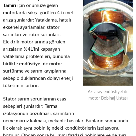
Tamiri
için önümüze gelen
motorlarda sıkça görülen 4 temel
arıza şunlardır: Yataklama, hatalı
eksenel ayarlamalar, stator
sarımları ve rotor sorunları.
Elektrik motorlarında görülen
arızaların %41’ini kapsayan
yataklama problemleri, bununla
birlikte
endüstiyel dc motor
sürtünme ve sarım kayıplarına
sebep olduklarından dolayı enerji
tüketimini artırır.
Aksaray endüstiyel dc
motor Bobinaj Ustası
Stator sarım sorunlarının esas
sebepleri şunlardır: Termal
izolasyonun bozulması, sarımların
neme maruz kalması, mekanik baskılar. Bunların sonucunda
ilk olarak aynı bobin içindeki kondüktörlerin izolasyonu
bozulur. Ondan sonra bu, aynı fazdaki bobinlere ve de ayrı