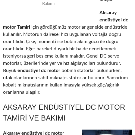
Bakımı
Aksaray
endüstiyel dc
motor Tamiri
için gördüğümüz motorlar genelde endüstride
kullanılır. Motorun dairesel hızı uygulanan voltajla doğru
orantılıdır. Çıkış momenti ise bobin akım gücü ile doğru
orantılıdır. Eğer hareket duyarlı bir halde denetlenmek
isteniyorsa geri besleme kullanılmalıdır. Genel DC servo
motorlar, üzerilerinde yer ve hız algılayıcıları bulundurur.
Büyük
endüstiyel dc motor
bobinli statorlar bulunurken,
ufak olanlarında sabit mıknatıs statorlar bulunur. Samarium
kobalt mıknatıslarının kullanılmasıyla yüksek güç/ağırlık
oranlarına ulaşılır.
AKSARAY ENDÜSTIYEL DC MOTOR
TAMIRI VE BAKIMI
Aksaray endüstiyel dc motor