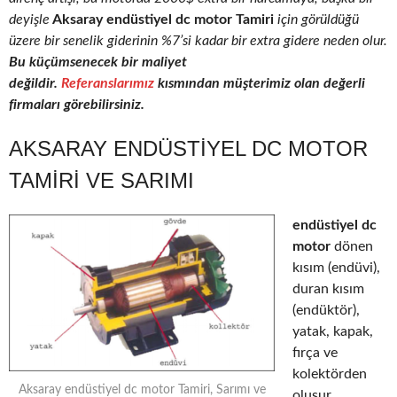
deyişle
Aksaray endüstiyel dc motor Tamiri
için görüldüğü
üzere bir senelik giderinin %7’si kadar bir extra gidere neden olur.
Bu küçümsenecek bir maliyet
değildir.
Referanslarımız
kısmından müşterimiz olan değerli
firmaları görebilirsiniz.
AKSARAY ENDÜSTIYEL DC MOTOR
TAMIRI VE SARIMI
endüstiyel dc
motor
dönen
kısım (endüvi),
duran kısım
(endüktör),
yatak, kapak,
fırça ve
kolektörden
Aksaray endüstiyel dc motor Tamiri, Sarımı ve
oluşur.