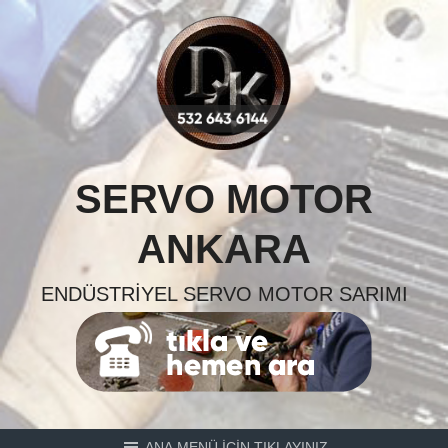
Skip
to
content
SERVO MOTOR
ANKARA
ENDÜSTRIYEL SERVO MOTOR SARIMI
ANA MENÜ İÇİN TIKLAYINIZ