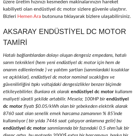
üzere üretim hızınızı kesmeden makinalarınızın hareket
kabiliyeti olan endüstiyel dc motor sizlere güvenle ulaştırır.
Bizleri
Hemen Ara
butonuna tıklayarak bizlere ulaşabilirsiniz.
AKSARAY ENDÜSTIYEL DC MOTOR
TAMIRI
Hatalı bağlantılardan dolayı oluşan dengesiz empedans, hatalı
sarım teknikleri (hem yeni endüstiyel dc motor için hem de
onarım edilenlerinde ) ve yalıtım şartları (sarımlardaki kısalıklar
ve açıklıklar), endüstiyel dc motor nominal sıcaklığını ve
güvenilirliğini tıpkı voltajdaki dengesizlikler benzer biçimde
etkileyebilirler. Bunlara ek olarak
endüstiyel dc motor
kullanım
maliyeti süratli şekilde artabilir. Mesela; 100HP bir
endüstiyel
dc motor
fiyatı $0.05/kWh olan bir şebekeden elektrik alarak
8760 saat olan senelik emek harcama zamanının % 85’inde
kullanılıyor ( bir yılda 7446 saat çalışıyor anlamına gelir) bu
endüstiyel dc motor
sarımlarında bir fazındaki 0.5 ohm’luk bir
direnç artışı, bu motorda 2000$ extra bir harcamaya, başka bir