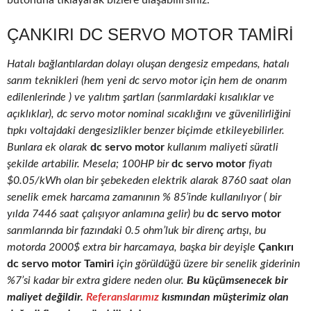
butonuna tıklayarak bizlere ulaşabilirsiniz.
ÇANKIRI DC SERVO MOTOR TAMIRI
Hatalı bağlantılardan dolayı oluşan dengesiz empedans, hatalı
sarım teknikleri (hem yeni dc servo motor için hem de onarım
edilenlerinde ) ve yalıtım şartları (sarımlardaki kısalıklar ve
açıklıklar), dc servo motor nominal sıcaklığını ve güvenilirliğini
tıpkı voltajdaki dengesizlikler benzer biçimde etkileyebilirler.
Bunlara ek olarak
dc servo motor
kullanım maliyeti süratli
şekilde artabilir. Mesela; 100HP bir
dc servo motor
fiyatı
$0.05/kWh olan bir şebekeden elektrik alarak 8760 saat olan
senelik emek harcama zamanının % 85’inde kullanılıyor ( bir
yılda 7446 saat çalışıyor anlamına gelir) bu
dc servo motor
sarımlarında bir fazındaki 0.5 ohm’luk bir direnç artışı, bu
motorda 2000$ extra bir harcamaya, başka bir deyişle
Çankırı
dc servo motor Tamiri
için görüldüğü üzere bir senelik giderinin
%7’si kadar bir extra gidere neden olur.
Bu küçümsenecek bir
maliyet değildir.
Referanslarımız
kısmından müşterimiz olan