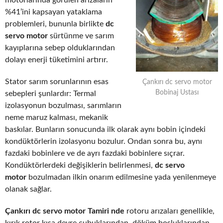
motorlarında görülen arızaların
%41’ini kapsayan yataklama
problemleri, bununla birlikte
dc
servo motor
sürtünme ve sarım
kayıplarına sebep olduklarından
dolayı enerji tüketimini artırır.
Stator sarım sorunlarının esas
Çankırı dc servo motor
Bobinaj Ustası
sebepleri şunlardır: Termal
izolasyonun bozulması, sarımların
neme maruz kalması, mekanik
baskılar. Bunların sonucunda ilk olarak aynı bobin içindeki
kondüktörlerin izolasyonu bozulur. Ondan sonra bu, aynı
fazdaki bobinlere ve de ayrı fazdaki bobinlere sıçrar.
Kondüktörlerdeki değişiklerin belirlenmesi,
dc servo
motor
bozulmadan ilkin onarım edilmesine yada yenilenmeye
olanak sağlar.
Çankırı dc servo motor Tamiri nde
rotoru arızaları genellikle,