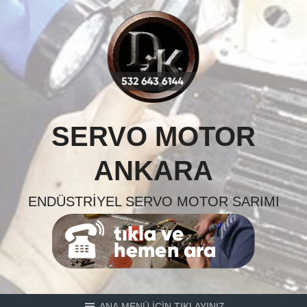
Skip
to
content
SERVO MOTOR
ANKARA
ENDÜSTRIYEL SERVO MOTOR SARIMI
ANA MENÜ İÇİN TIKLAYINIZ