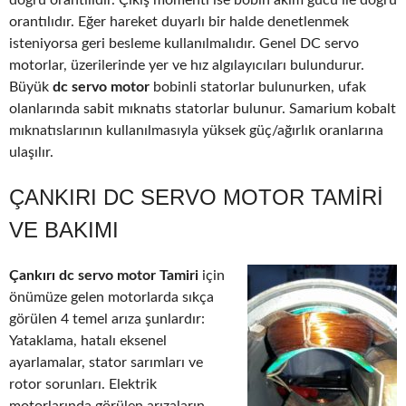
doğru orantılıdır. Çıkış momenti ise bobin akım gücü ile doğru
orantılıdır. Eğer hareket duyarlı bir halde denetlenmek
isteniyorsa geri besleme kullanılmalıdır. Genel DC servo
motorlar, üzerilerinde yer ve hız algılayıcıları bulundurur.
Büyük
dc servo motor
bobinli statorlar bulunurken, ufak
olanlarında sabit mıknatıs statorlar bulunur. Samarium kobalt
mıknatıslarının kullanılmasıyla yüksek güç/ağırlık oranlarına
ulaşılır.
ÇANKIRI DC SERVO MOTOR TAMIRI
VE BAKIMI
Çankırı dc servo motor Tamiri
için
önümüze gelen motorlarda sıkça
görülen 4 temel arıza şunlardır:
Yataklama, hatalı eksenel
ayarlamalar, stator sarımları ve
rotor sorunları. Elektrik