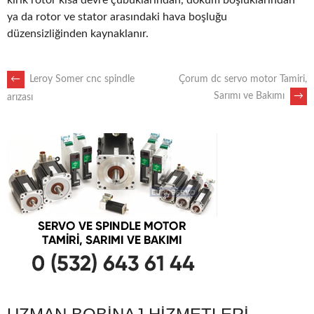
kırık rotor kısa devre çubuklarından, döküm boşluklarından
ya da rotor ve stator arasındaki hava boşluğu
düzensizliğinden kaynaklanır.
POST
←
Leroy Somer cnc spindle
Çorum dc servo motor Tamiri,
Sarımı ve Bakımı
→
arızası
NAVIGATION