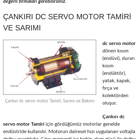
değerli firmaları görebilirsiniz.
ÇANKIRI DC SERVO MOTOR TAMIRI
VE SARIMI
dc servo motor
dönen kısım
(endüvi), duran
kısım
(endüktör),
yatak, kapak,
fırça ve
kolektörden
Çankırı dc servo motor Tamiri, Sarımı ve Bakımı
oluşur.
Çankırı dc
servo motor Tamiri
için gördüğümüz motorlar genelde
endüstride kullanılır. Motorun dairesel hızı uygulanan voltajla