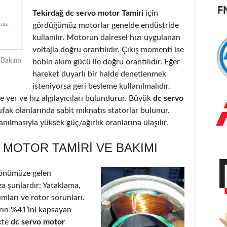
Tekirdağ dc servo motor Tamiri
için
gördüğümüz motorlar genelde endüstride
kullanılır. Motorun dairesel hızı uygulanan
voltajla doğru orantılıdır. Çıkış momenti ise
 Bakımı
bobin akım gücü ile doğru orantılıdır. Eğer
hareket duyarlı bir halde denetlenmek
isteniyorsa geri besleme kullanılmalıdır.
 yer ve hız algılayıcıları bulundurur. Büyük
dc servo
ufak olanlarında sabit mıknatıs statorlar bulunur.
nılmasıyla yüksek güç/ağırlık oranlarına ulaşılır.
MOTOR TAMIRI VE BAKIMI
 önümüze gelen
a şunlardır: Yataklama,
ımları ve rotor sorunları.
arın %41’ini kapsayan
kte
dc servo motor