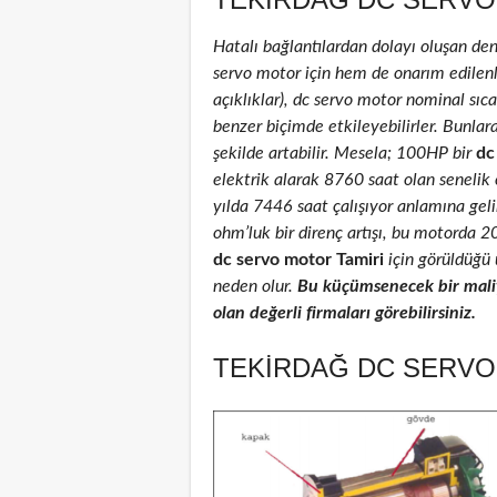
Hatalı bağlantılardan dolayı oluşan de
servo motor için hem de onarım edilenler
açıklıklar), dc servo motor nominal sıcak
benzer biçimde etkileyebilirler. Bunlar
şekilde artabilir. Mesela; 100HP bir
dc
elektrik alarak 8760 saat olan senelik
yılda 7446 saat çalışıyor anlamına geli
ohm’luk bir direnç artışı, bu motorda 
dc servo motor Tamiri
için görüldüğü ü
neden olur.
Bu küçümsenecek bir maliy
olan değerli firmaları görebilirsiniz.
TEKIRDAĞ DC SERVO 