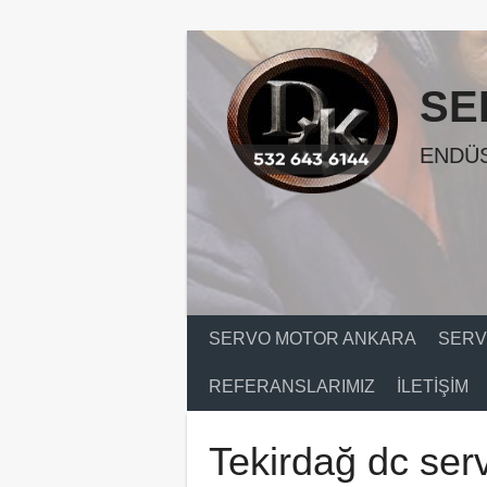
Skip
to
content
SE
ENDÜS
SERVO MOTOR ANKARA
SERV
REFERANSLARIMIZ
İLETIŞIM
Tekirdağ dc ser