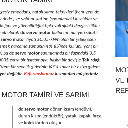
ngesiz empedans, hatalı sarım teknikleri (hem yeni dc
inde ) ve yalıtım şartları (sarımlardaki kısalıklar ve
lığını ve güvenilirliğini tıpkı voltajdaki dengesizlikler
a ek olarak
dc servo motor
kullanım maliyeti süratli
 servo motor
fiyatı $0.05/kWh olan bir şebekeden
 emek harcama zamanının % 85’inde kullanılıyor ( bir
r) bu
dc servo motor
sarımlarında bir fazındaki 0.5
2000$ extra bir harcamaya, başka bir deyişle
Tekirdağ
zere bir senelik giderinin %7’si kadar bir extra gidere
MOT
et değildir.
Referanslarımız
kısmından müşterimiz
VE 
RE
MOTOR TAMIRI VE SARIMI
dc servo motor
dönen kısım (endüvi),
duran kısım (endüktör), yatak, kapak, fırça
ve kolektörden oluşur.