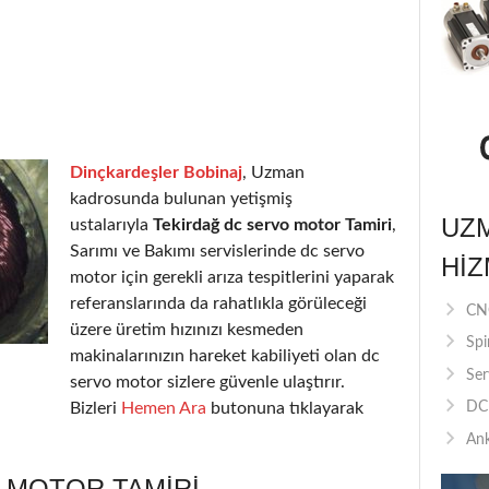
Dinçkardeşler Bobinaj
, Uzman
kadrosunda bulunan yetişmiş
UZ
ustalarıyla
Tekirdağ dc servo motor Tamiri
,
Sarımı ve Bakımı servislerinde dc servo
HIZ
motor için gerekli arıza tespitlerini yaparak
referanslarında da rahatlıkla görüleceği
CNC
üzere üretim hızınızı kesmeden
Spi
makinalarınızın hareket kabiliyeti olan dc
Ser
servo motor sizlere güvenle ulaştırır.
Bizleri
Hemen Ara
butonuna tıklayarak
DC 
Ank
 MOTOR TAMIRI