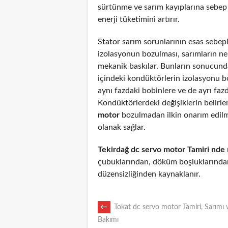
sürtünme ve sarım kayıplarına sebep
enerji tüketimini artırır.
Stator sarım sorunlarının esas sebepl
izolasyonun bozulması, sarımların n
mekanik baskılar. Bunların sonucunda
içindeki kondüktörlerin izolasyonu 
aynı fazdaki bobinlere ve de ayrı fazd
Kondüktörlerdeki değişiklerin belirl
motor
bozulmadan ilkin onarım edil
olanak sağlar.
Tekirdağ dc servo motor Tamiri nde
çubuklarından, döküm boşluklarından
düzensizliğinden kaynaklanır.
POST
←
Tokat dc servo motor Tamiri, Sarımı 
Bakımı