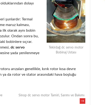
 olduklarından dolayı
eri şunlardır: Termal
eme maruz kalması,
 ilk olarak aynı bobin
bozulur. Ondan sonra bu,
aki bobinlere sıçrar.
enmesi,
dc servo
Tekirdağ dc servo motor
Bobinaj Ustası
mesine yada yenilenmeye
rotoru arızaları genellikle, kırık rotor kısa devre
 ya da rotor ve stator arasındaki hava boşluğu
ve
Sinop dc servo motor Tamiri, Sarımı ve Bakımı
→