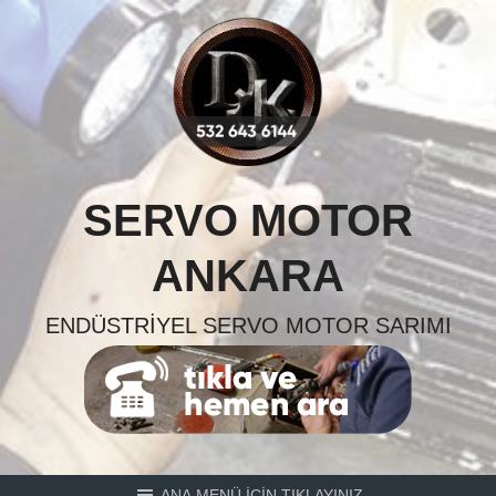
Skip
to
content
SERVO MOTOR
ANKARA
ENDÜSTRIYEL SERVO MOTOR SARIMI
ANA MENÜ İÇİN TIKLAYINIZ