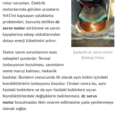
rotor sorunları. Elektrik
motorlarında görülen arızaların
%41’ini kapsayan yataklama
problemleri, bununla birlikte
dc
servo motor
sürtünme ve sarım
kayıplarına sebep olduklarından
dolayı enerji tüketimini artırır.
Stator sarım sorunlarının esas
Şanlıurfa dc servo motor
Bobinaj Ustası
sebepleri şunlardır: Termal
izolasyonun bozulması, sarımların
neme maruz kalması, mekanik
baskılar. Bunların sonucunda ilk olarak aynı bobin içindeki
kondüktörlerin izolasyonu bozulur. Ondan sonra bu, aynı
fazdaki bobinlere ve de ayrı fazdaki bobinlere sıçrar.
Kondüktörlerdeki değişiklerin belirlenmesi,
dc servo
motor
bozulmadan ilkin onarım edilmesine yada yenilenmeye
olanak sağlar.