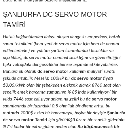
butonuna tıklayarak bizlere ulaşabilirsiniz.
ŞANLIURFA DC SERVO MOTOR
TAMIRI
Hatalı bağlantılardan dolayı oluşan dengesiz empedans, hatalı
sarım teknikleri (hem yeni dc servo motor için hem de onarım
edilenlerinde ) ve yalıtım şartları (sarımlardaki kısalıklar ve
açıklıklar), dc servo motor nominal sıcaklığını ve güvenilirliğini
tıpkı voltajdaki dengesizlikler benzer biçimde etkileyebilirler.
Bunlara ek olarak
dc servo motor
kullanım maliyeti süratli
şekilde artabilir. Mesela; 100HP bir
dc servo motor
fiyatı
$0.05/kWh olan bir şebekeden elektrik alarak 8760 saat olan
senelik emek harcama zamanının % 85’inde kullanılıyor ( bir
yılda 7446 saat çalışıyor anlamına gelir) bu
dc servo motor
sarımlarında bir fazındaki 0.5 ohm’luk bir direnç artışı, bu
motorda 2000$ extra bir harcamaya, başka bir deyişle
Şanlıurfa
dc servo motor Tamiri
için görüldüğü üzere bir senelik giderinin
%7’si kadar bir extra gidere neden olur.
Bu küçümsenecek bir