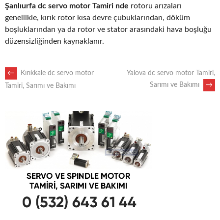
Şanlıurfa dc servo motor Tamiri nde
rotoru arızaları
genellikle, kırık rotor kısa devre çubuklarından, döküm
boşluklarından ya da rotor ve stator arasındaki hava boşluğu
düzensizliğinden kaynaklanır.
POST
←
Kırıkkale dc servo motor
Yalova dc servo motor Tamiri,
Sarımı ve Bakımı
→
Tamiri, Sarımı ve Bakımı
NAVIGATION