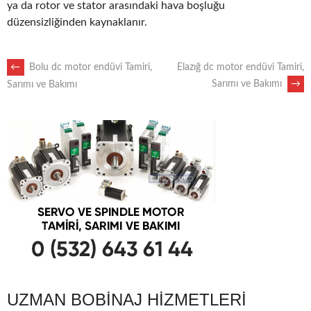
ya da rotor ve stator arasındaki hava boşluğu
düzensizliğinden kaynaklanır.
POST
←
Bolu dc motor endüvi Tamiri,
Elazığ dc motor endüvi Tamiri,
Sarımı ve Bakımı
→
Sarımı ve Bakımı
NAVIGATION
UZMAN BOBINAJ HIZMETLERI