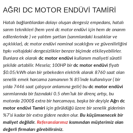
AĞRI DC MOTOR ENDÜVI TAMIRI
Hatalı bağlantılardan dolayı oluşan dengesiz empedans, hatalı
sarım teknikleri (hem yeni dc motor endüvi için hem de onarım
edilenlerinde ) ve yalıtım şartları (sarımlardaki kısalıklar ve
açıklıklar), dc motor endüvi nominal sıcaklığını ve güvenilirliğini
tıpkı voltajdaki dengesizlikler benzer biçimde etkileyebilirler.
Bunlara ek olarak
dc motor endüvi
kullanım maliyeti süratli
şekilde artabilir. Mesela; 100HP bir
dc motor endüvi
fiyatı
$0.05/kWh olan bir şebekeden elektrik alarak 8760 saat olan
senelik emek harcama zamanının % 85’inde kullanılıyor ( bir
yılda 7446 saat çalışıyor anlamına gelir) bu
dc motor endüvi
sarımlarında bir fazındaki 0.5 ohm’luk bir direnç artışı, bu
motorda 2000$ extra bir harcamaya, başka bir deyişle
Ağrı dc
motor endüvi Tamiri
için görüldüğü üzere bir senelik giderinin
%7’si kadar bir extra gidere neden olur.
Bu küçümsenecek bir
maliyet değildir.
Referanslarımız
kısmından müşterimiz olan
değerli firmaları görebilirsiniz.