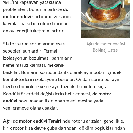
%41’ini kapsayan yataklama
problemleri, bununla birlikte
dc
motor endüvi
sürtünme ve sarım
kayıplarına sebep olduklarından
dolayı enerji tüketimini artırır.
Stator sarım sorunlarının esas
Ağrı dc motor endüvi
Bobinaj Ustası
sebepleri şunlardır: Termal
izolasyonun bozulması, sarımların
neme maruz kalması, mekanik
baskılar. Bunların sonucunda ilk olarak aynı bobin içindeki
kondüktörlerin izolasyonu bozulur. Ondan sonra bu, aynı
fazdaki bobinlere ve de ayrı fazdaki bobinlere sıçrar.
Kondüktörlerdeki değişiklerin belirlenmesi,
dc motor
endüvi
bozulmadan ilkin onarım edilmesine yada
yenilenmeye olanak sağlar.
Ağrı dc motor endüvi Tamiri nde
rotoru arızaları genellikle,
kırık rotor kısa devre çubuklarından, döküm boşluklarından