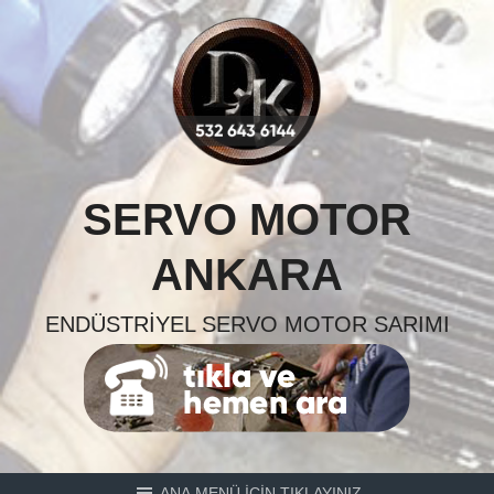
Skip
to
content
SERVO MOTOR
ANKARA
ENDÜSTRIYEL SERVO MOTOR SARIMI
ANA MENÜ İÇİN TIKLAYINIZ