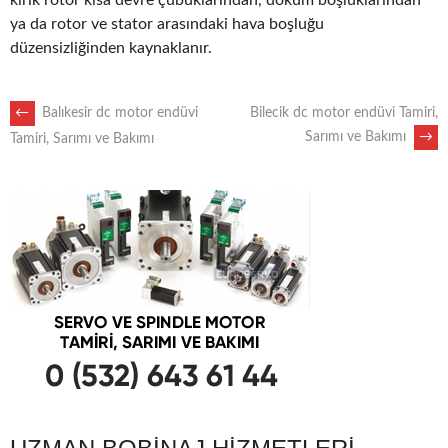
kırık rotor kısa devre çubuklarından, döküm boşluklarından
ya da rotor ve stator arasındaki hava boşluğu
düzensizliğinden kaynaklanır.
POST
←
Balıkesir dc motor endüvi
Bilecik dc motor endüvi Tamiri,
Sarımı ve Bakımı
→
Tamiri, Sarımı ve Bakımı
NAVIGATION