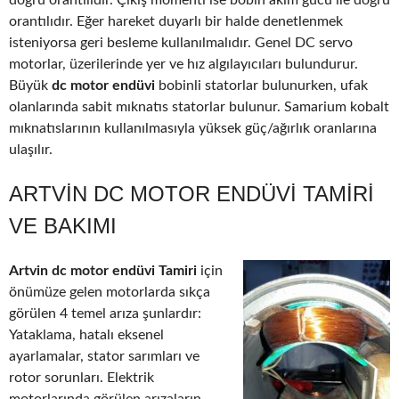
doğru orantılıdır. Çıkış momenti ise bobin akım gücü ile doğru
orantılıdır. Eğer hareket duyarlı bir halde denetlenmek
isteniyorsa geri besleme kullanılmalıdır. Genel DC servo
motorlar, üzerilerinde yer ve hız algılayıcıları bulundurur.
Büyük
dc motor endüvi
bobinli statorlar bulunurken, ufak
olanlarında sabit mıknatıs statorlar bulunur. Samarium kobalt
mıknatıslarının kullanılmasıyla yüksek güç/ağırlık oranlarına
ulaşılır.
ARTVIN DC MOTOR ENDÜVI TAMIRI
VE BAKIMI
Artvin dc motor endüvi Tamiri
için
önümüze gelen motorlarda sıkça
görülen 4 temel arıza şunlardır:
Yataklama, hatalı eksenel
ayarlamalar, stator sarımları ve
rotor sorunları. Elektrik