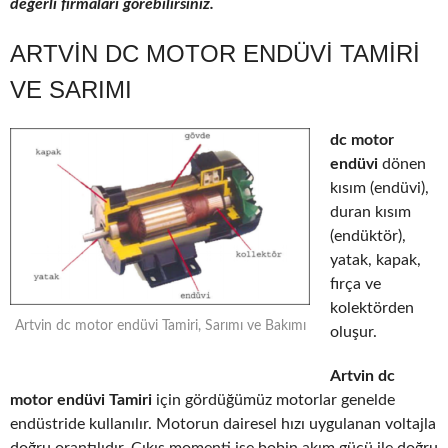
değerli firmaları görebilirsiniz.
ARTVIN DC MOTOR ENDÜVI TAMIRI
VE SARIMI
dc motor
endüvi
dönen
kısım (endüvi),
duran kısım
(endüktör),
yatak, kapak,
fırça ve
kolektörden
Artvin dc motor endüvi Tamiri, Sarımı ve Bakımı
oluşur.
Artvin dc
motor endüvi Tamiri
için gördüğümüz motorlar genelde
endüstride kullanılır. Motorun dairesel hızı uygulanan voltajla