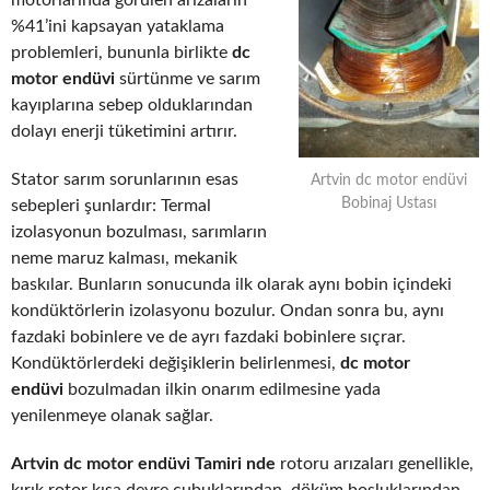
motorlarında görülen arızaların
%41’ini kapsayan yataklama
problemleri, bununla birlikte
dc
motor endüvi
sürtünme ve sarım
kayıplarına sebep olduklarından
dolayı enerji tüketimini artırır.
Stator sarım sorunlarının esas
Artvin dc motor endüvi
Bobinaj Ustası
sebepleri şunlardır: Termal
izolasyonun bozulması, sarımların
neme maruz kalması, mekanik
baskılar. Bunların sonucunda ilk olarak aynı bobin içindeki
kondüktörlerin izolasyonu bozulur. Ondan sonra bu, aynı
fazdaki bobinlere ve de ayrı fazdaki bobinlere sıçrar.
Kondüktörlerdeki değişiklerin belirlenmesi,
dc motor
endüvi
bozulmadan ilkin onarım edilmesine yada
yenilenmeye olanak sağlar.
Artvin dc motor endüvi Tamiri nde
rotoru arızaları genellikle,