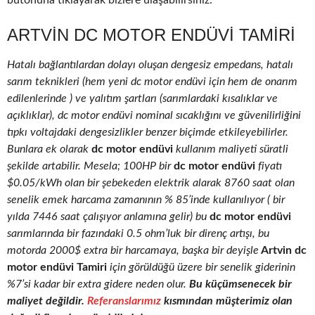
butonuna tıklayarak bizlere ulaşabilirsiniz.
ARTVIN DC MOTOR ENDÜVI TAMIRI
Hatalı bağlantılardan dolayı oluşan dengesiz empedans, hatalı
sarım teknikleri (hem yeni dc motor endüvi için hem de onarım
edilenlerinde ) ve yalıtım şartları (sarımlardaki kısalıklar ve
açıklıklar), dc motor endüvi nominal sıcaklığını ve güvenilirliğini
tıpkı voltajdaki dengesizlikler benzer biçimde etkileyebilirler.
Bunlara ek olarak
dc motor endüvi
kullanım maliyeti süratli
şekilde artabilir. Mesela; 100HP bir
dc motor endüvi
fiyatı
$0.05/kWh olan bir şebekeden elektrik alarak 8760 saat olan
senelik emek harcama zamanının % 85’inde kullanılıyor ( bir
yılda 7446 saat çalışıyor anlamına gelir) bu
dc motor endüvi
sarımlarında bir fazındaki 0.5 ohm’luk bir direnç artışı, bu
motorda 2000$ extra bir harcamaya, başka bir deyişle
Artvin dc
motor endüvi Tamiri
için görüldüğü üzere bir senelik giderinin
%7’si kadar bir extra gidere neden olur.
Bu küçümsenecek bir
maliyet değildir.
Referanslarımız
kısmından müşterimiz olan