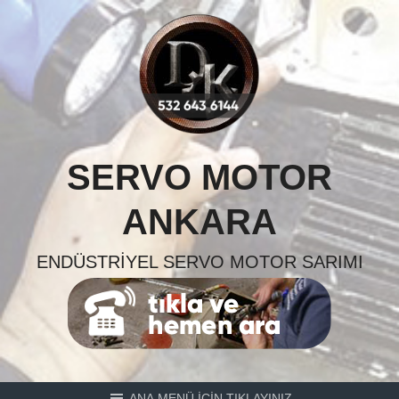
Skip
to
content
SERVO MOTOR
ANKARA
ENDÜSTRIYEL SERVO MOTOR SARIMI
ANA MENÜ İÇİN TIKLAYINIZ