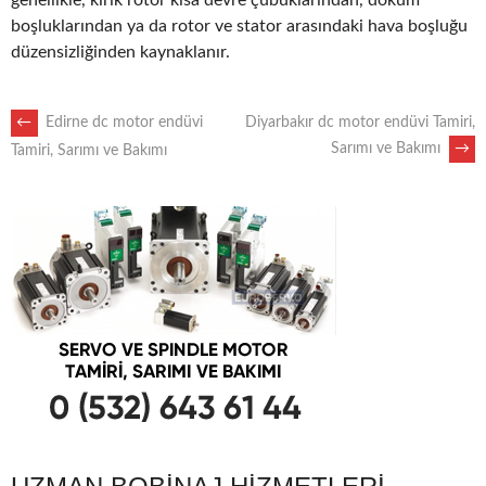
genellikle, kırık rotor kısa devre çubuklarından, döküm
boşluklarından ya da rotor ve stator arasındaki hava boşluğu
düzensizliğinden kaynaklanır.
POST
←
Edirne dc motor endüvi
Diyarbakır dc motor endüvi Tamiri,
Sarımı ve Bakımı
→
Tamiri, Sarımı ve Bakımı
NAVIGATION