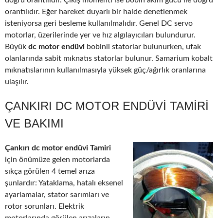
doğru orantılıdır. Çıkış momenti ise bobin akım gücü ile doğru
orantılıdır. Eğer hareket duyarlı bir halde denetlenmek
isteniyorsa geri besleme kullanılmalıdır. Genel DC servo
motorlar, üzerilerinde yer ve hız algılayıcıları bulundurur.
Büyük
dc motor endüvi
bobinli statorlar bulunurken, ufak
olanlarında sabit mıknatıs statorlar bulunur. Samarium kobalt
mıknatıslarının kullanılmasıyla yüksek güç/ağırlık oranlarına
ulaşılır.
ÇANKIRI DC MOTOR ENDÜVI TAMIRI
VE BAKIMI
Çankırı dc motor endüvi Tamiri
için önümüze gelen motorlarda
sıkça görülen 4 temel arıza
şunlardır: Yataklama, hatalı eksenel
ayarlamalar, stator sarımları ve
rotor sorunları. Elektrik