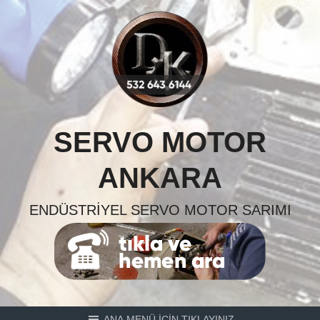
Skip
to
content
SERVO MOTOR
ANKARA
ENDÜSTRIYEL SERVO MOTOR SARIMI
ANA MENÜ İÇİN TIKLAYINIZ