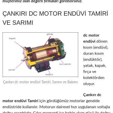
müşterimiz olan değerli firmaları görebilirsiniz.
ÇANKIRI DC MOTOR ENDÜVI TAMIRI
VE SARIMI
dc motor
endüvi
dönen
kısım (endüvi),
duran kısım
(endüktör),
yatak, kapak,
fırça ve
kolektörden
Çankırı dc motor endüvi Tamiri, Sarımı ve Bakımı
oluşur.
Çankırı dc
motor endüvi Tamiri
için gördüğümüz motorlar genelde
endüstride kullanılır. Motorun dairesel hızı uygulanan voltajla