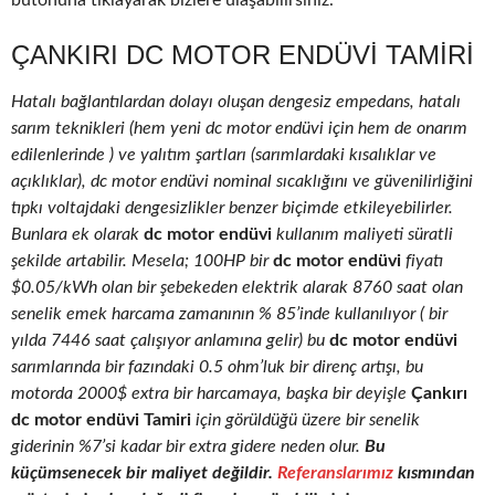
butonuna tıklayarak bizlere ulaşabilirsiniz.
ÇANKIRI DC MOTOR ENDÜVI TAMIRI
Hatalı bağlantılardan dolayı oluşan dengesiz empedans, hatalı
sarım teknikleri (hem yeni dc motor endüvi için hem de onarım
edilenlerinde ) ve yalıtım şartları (sarımlardaki kısalıklar ve
açıklıklar), dc motor endüvi nominal sıcaklığını ve güvenilirliğini
tıpkı voltajdaki dengesizlikler benzer biçimde etkileyebilirler.
Bunlara ek olarak
dc motor endüvi
kullanım maliyeti süratli
şekilde artabilir. Mesela; 100HP bir
dc motor endüvi
fiyatı
$0.05/kWh olan bir şebekeden elektrik alarak 8760 saat olan
senelik emek harcama zamanının % 85’inde kullanılıyor ( bir
yılda 7446 saat çalışıyor anlamına gelir) bu
dc motor endüvi
sarımlarında bir fazındaki 0.5 ohm’luk bir direnç artışı, bu
motorda 2000$ extra bir harcamaya, başka bir deyişle
Çankırı
dc motor endüvi Tamiri
için görüldüğü üzere bir senelik
giderinin %7’si kadar bir extra gidere neden olur.
Bu
küçümsenecek bir maliyet değildir.
Referanslarımız
kısmından