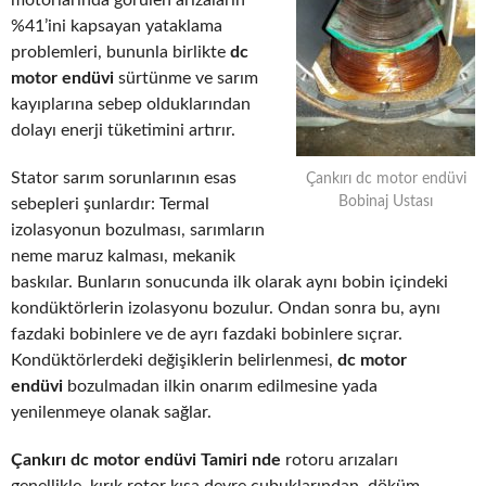
motorlarında görülen arızaların
%41’ini kapsayan yataklama
problemleri, bununla birlikte
dc
motor endüvi
sürtünme ve sarım
kayıplarına sebep olduklarından
dolayı enerji tüketimini artırır.
Stator sarım sorunlarının esas
Çankırı dc motor endüvi
Bobinaj Ustası
sebepleri şunlardır: Termal
izolasyonun bozulması, sarımların
neme maruz kalması, mekanik
baskılar. Bunların sonucunda ilk olarak aynı bobin içindeki
kondüktörlerin izolasyonu bozulur. Ondan sonra bu, aynı
fazdaki bobinlere ve de ayrı fazdaki bobinlere sıçrar.
Kondüktörlerdeki değişiklerin belirlenmesi,
dc motor
endüvi
bozulmadan ilkin onarım edilmesine yada
yenilenmeye olanak sağlar.
Çankırı dc motor endüvi Tamiri nde
rotoru arızaları